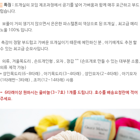
-
특징 :
뜨개실의 꼬임 제조과정에서 공기를 넣어 가벼움과 함께 매우 포근하고 부드
럽습니다.
보풀이 거의 생기지 않으면서 은은한
파스텔톤의 색상으로 된 뜨개실 , 최고급 메리
노울 100% 입니다.
촉감이 정말 부드럽고 가벼운 뜨개실이기 때문에 예민하신 분 , 아기에게도 추천 할
수 있는 최고급 순모사입니다.
의류, 겨울목도리 , 손뜨개인형 , 모자 , 장갑 ^^ (손뜨개로 만들 수 있는 대부분 소품,
의류 제작 가능)
* 성인목도리(6~8타래) , 아기목도리(3~4타래) , 성인모자(2~4타래) , 아기모자
(1타래반~3타래) , 조끼(12~14타래) 사용
-
6타래이상 원하시는 줄바늘(3~7호) 1개를 드립니다. 호수를 배송요청란에 적어
주세요.