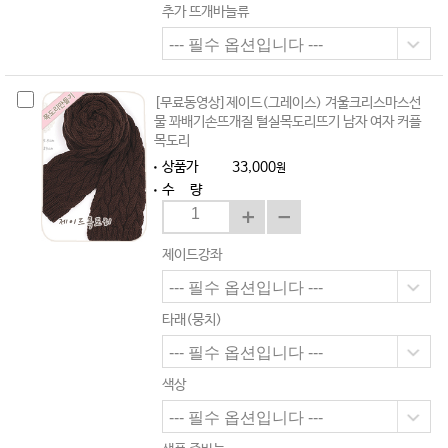
추가 뜨개바늘류
[무료동영상]제이드(그레이스) 겨울크리스마스선
물 꽈배기손뜨개질 털실목도리뜨기 남자 여자 커플
목도리
상품가
33,000
원
수 량
제이드강좌
타래(뭉치)
색상