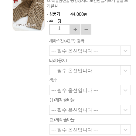
스 특별한선물 동영상시디 도안만들기뜨기 털실 뜨
개질실
상품가
44,000
원
수 량
세바스찬(42코) 강좌
타래(뭉치)
색상
(1)제작 줄바늘
(2)제작 줄바늘