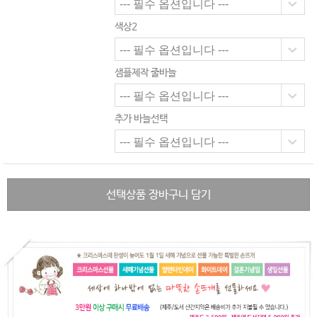
색상2
샘플제작 줄바늘
추가 바늘선택
선택상품 장바구니 담기