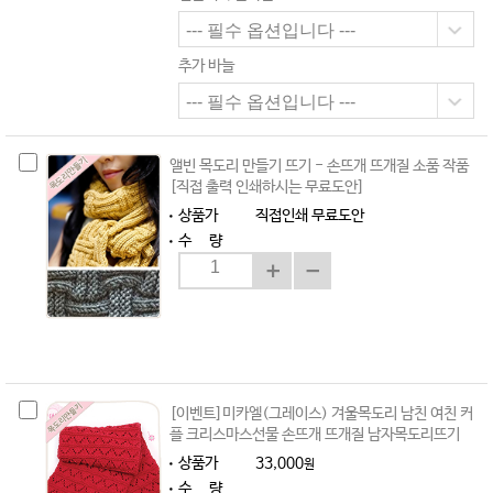
추가 바늘
앨빈 목도리 만들기 뜨기 - 손뜨개 뜨개질 소품 작품
[직접 출력 인쇄하시는 무료도안]
상품가
직접인쇄 무료도안
수 량
[이벤트]미카엘(그레이스) 겨울목도리 남친 여친 커
플 크리스마스선물 손뜨개 뜨개질 남자목도리뜨기
상품가
33,000
원
수 량