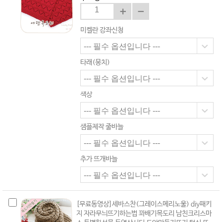
미켈란 강좌신청
타래(뭉치)
색상
샘플제작 줄바늘
추가 뜨개바늘
[무료동영상]세바스찬(그레이스메리노울) diy패키
지 자라무늬뜨기하는법 꽈배기목도리 남친크리스마