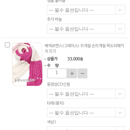
샘플 줄바늘
추가 바늘
배색로맨스(그레이스) 뜨개질 손뜨개질 목도리패키
지 뜨기
상품가
33,000
원
수 량
동영상CD신청
타래(뭉치)
색상1