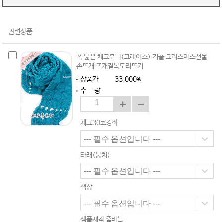
관련상품
폭 넓은 체크무늬(그레이스) 커플 크리스마스선물
손뜨개 뜨개질목도리뜨기
상품가
33,000
원
수 량
체크30코강좌
타래(뭉치)
색상
샘플제작 줄바늘