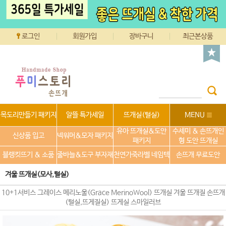
로그인
회원가입
장바구니
최근본상품
목도리만들기 패키지
알뜰 특가세일
뜨개실(털실)
MENU
유아 뜨개실&도안
수세미 & 손뜨개인
신상품 입고
넥워머&모자 패키지
패키지
형 도안 뜨개실
블랭킷뜨기 & 소품
줄바늘&도구 부자재
천연가죽라벨 네임텍
손뜨개 무료도안
겨울 뜨개실(모사,털실)
10+1서비스 그레이스 메리노울(Grace MerinoWool) 뜨개실 겨울 뜨개질 손뜨개
(털실,뜨게질실) 뜨게실 스마일러브