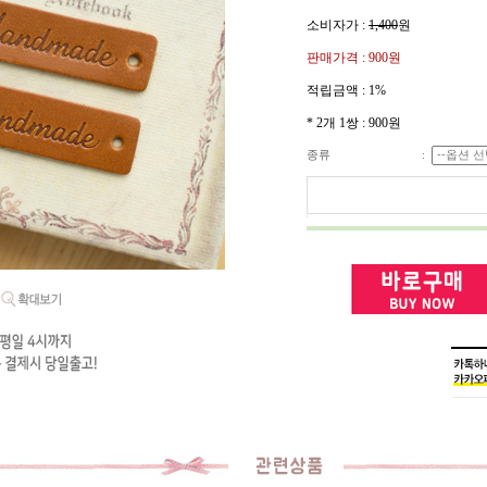
소비자가 :
1,400
원
판매가격 :
900원
적립금액 :
1%
* 2개 1쌍 : 900원
종류
: