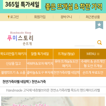
로그인
회원가입
장바구니
최근본상품
목도리만들기 패키지
알뜰 특가세일
뜨개실(털실)
MENU
유아 뜨개실&도안
수세미 & 손뜨개인
신상품 입고
넥워머&모자 패키지
패키지
형 도안 뜨개실
블랭킷뜨기 & 소품
줄바늘&도구 부자재
천연가죽라벨 네임텍
손뜨개 무료도안
천연가죽라벨 네임택
>
천연소가죽
Handmade 고딕체 네츄럴브라운 천연소가죽라벨 목도리 핸드메이드라벨