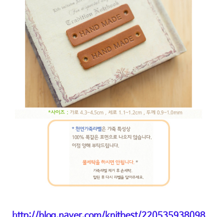
http://blog.naver.com/knitbest/220535938098