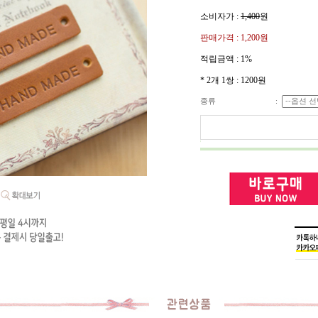
소비자가 :
1,400
원
판매가격 :
1,200원
적립금액 :
1%
* 2개 1쌍 : 1200원
종류
: