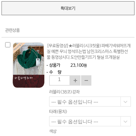
확대보기
관련상품
[무료동영상]★러블리(시크릿울)꽈배기넥워머뜨개
질 예쁜 무늬 멍석뜨는법 남친크리스마스 특별한선
물 동영상시디 도안만들기뜨기 털실 뜨개질실
상품가
23,100
원
수 량
러블리(38코)강좌
타래(뭉치)
색상