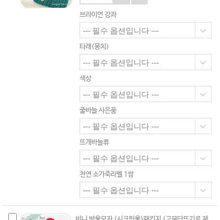
브라이언 강좌
타래(뭉치)
색상
줄바늘 사은품
뜨개바늘류
천연 소가죽라벨 1쌍
비니 방울모자 (시크릿울)패키지 (고무단뜨기로 제