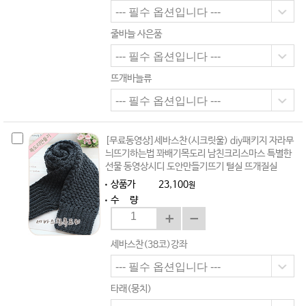
줄바늘 사은품
뜨개바늘류
[무료동영상]세바스찬(시크릿울) diy패키지 자라무
늬뜨기하는법 꽈배기목도리 남친크리스마스 특별한
선물 동영상시디 도안만들기뜨기 털실 뜨개질실
상품가
23,100
원
수 량
세바스찬(38코)강좌
타래(뭉치)