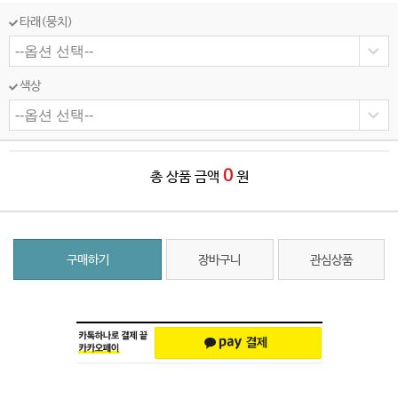
타래(뭉치)
색상
0
총 상품 금액
원
구매하기
장바구니
관심상품