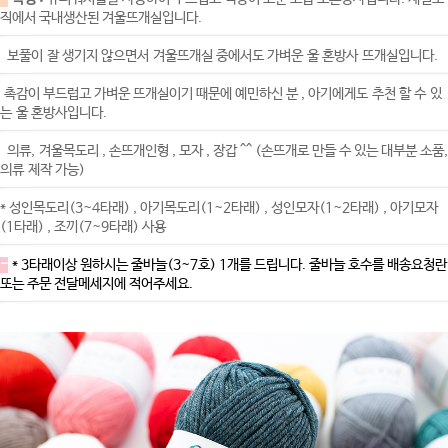
직에서 국내생산된 겨울뜨개실입니다.
보풀이 잘 생기지 않으면서 겨울뜨개실 중에서도 가벼운 울 혼방사 뜨개실입니다.
촉감이 부드럽고 가벼운 뜨개실이기 때문에 예민하신 분 , 아기에게도 추천 할 수 있
는 울 혼방사입니다.
의류, 겨울목도리 , 손뜨개인형 , 모자 , 장갑 ^^ (손뜨개로 만들 수 있는 대부분 소품,
의류 제작 가능)
* 성인목도리(3~4타래) , 아기목도리(1~2타래) , 성인모자(1~2타래) , 아기모자
(1타래) , 조끼(7~9타래) 사용
-
* 3타래이상 원하시는 줄바늘(3~7호) 1개를 드립니다. 줄바늘 호수를 배송요청란
또는 주문 전달메세지에 적어주세요.