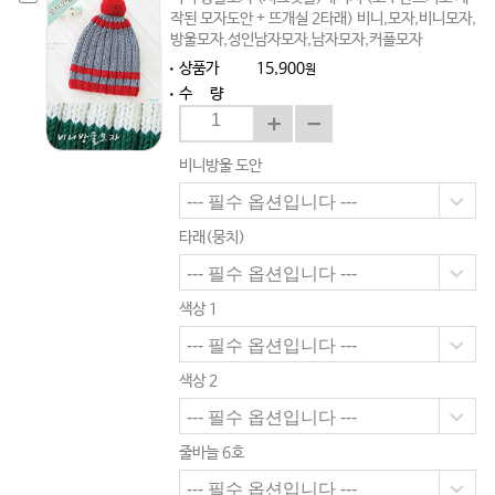
작된 모자도안 + 뜨개실 2타래) 비니,모자,비니모자,
방울모자,성인남자모자,남자모자,커플모자
상품가
15,900
원
수 량
비니방울 도안
타래(뭉치)
색상 1
색상 2
줄바늘 6호