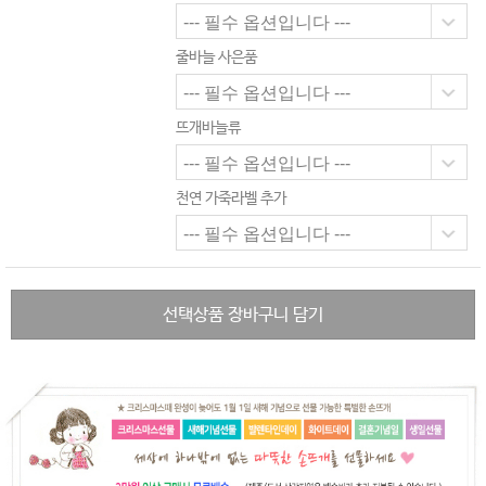
줄바늘 사은품
뜨개바늘류
천연 가죽라벨 추가
선택상품 장바구니 담기