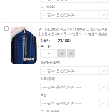
돗바늘(소)
앤디(시크릿울) 손뜨개질 남자친구 크리스마스 특별
한선물 쉬운꽈배기목도리만들기뜨기 털실 뜨개질실
상품가
23,100
원
수 량
(동영상+도안)
타래(뭉치)
색상
줄바늘 사은품