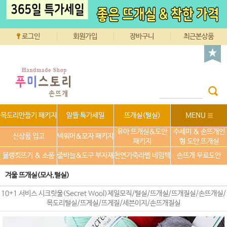
로그인
회원가입
장바구니
최근본상품
목도리만들기 패키지
알뜰 특가세일
뜨개실(털실)
MENU
유아 뜨개실&도안
수세미 & 손뜨개인
신상품 입고
넥워머&모자 패키지
패키지
형 도안 뜨개실
블랭킷뜨기 & 소품
줄바늘&도구 부자재
천연가죽라벨 네임텍
손뜨개 무료도안
겨울 뜨개실(모사,털실)
10+1 서비스 시크릿울(Secret Wool)제일모직/털실/뜨개실/뜨개질실/손뜨개실/
목도리털실/뜨게실/뜨게질/세븐이지/손뜨개질실