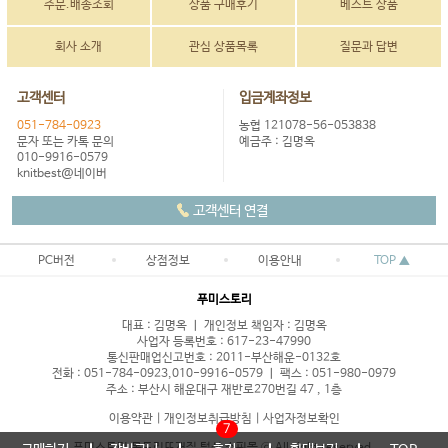
주문.배송조회
상품 구매후기
베스트 상품
회사 소개
관심 상품목록
질문과 답변
고객센터
입금계좌정보
051-784-0923
농협 121078-56-053838
문자 또는 카톡 문의
예금주 : 김명옥
010-9916-0579
knitbest@네이버
고객센터 연결
PC버전
상점정보
이용안내
TOP ▲
푸미스토리
대표 : 김명옥 ㅣ 개인정보 책임자 : 김명옥
사업자 등록번호 : 617-23-47990
통신판매업신고번호 : 2011-부산해운-0132호
전화 : 051-784-0923,010-9916-0579 ㅣ 팩스 : 051-980-0979
주소 : 부산시 해운대구 재반로270번길 47 , 1층
이용약관
|
개인정보취급방침
|
사업자정보확인
7
푸미스토리 목도리뜨개질 털실 쇼핑몰 ⓒ All right reserved.