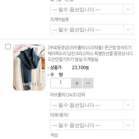
뜨개바늘류
[무료동영상]러브홀릭(시크릿울) 문근영 멍석뜨기
메리목도리 남친크리스마스 특별한선물 동영상시디
도안만들기뜨기 털실 뜨개질실
상품가
23,100
원
수 량
러브홀릭(34코)강좌
타래(뭉치)
색상