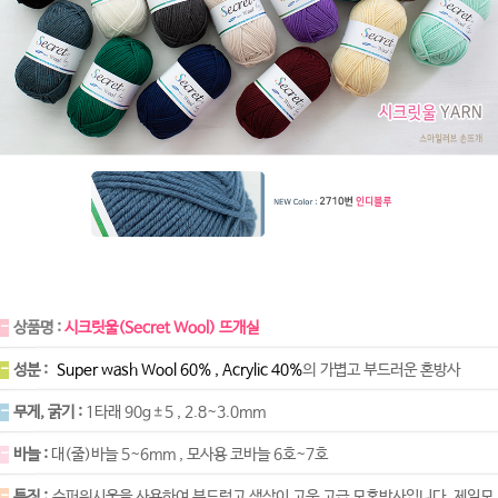
-
상품명 :
시크릿울(Secret Wool) 뜨개실
-
성분 :
Super wash Wool 60% , Acrylic 40%
의 가볍고 부드러운 혼방사
-
무게, 굵기 :
1타래 90g±5 , 2.8~3.0mm
-
바늘 :
대(줄)바늘 5~6mm , 모사용 코바늘 6호~7호
-
특징 :
슈퍼워시울을 사용하여 부드럽고 색상이 고운 고급 모혼방사입니다. 제일모