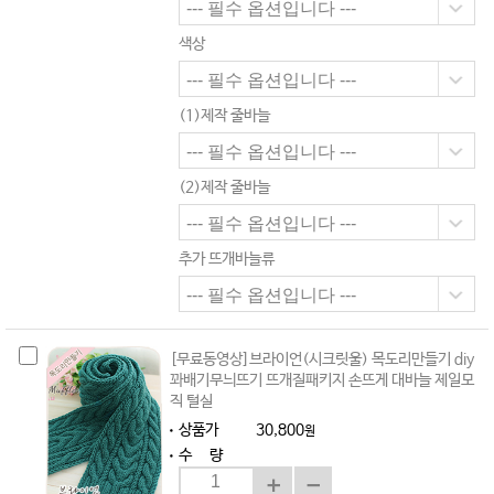
색상
(1)제작 줄바늘
(2)제작 줄바늘
추가 뜨개바늘류
[무료동영상]브라이언(시크릿울) 목도리만들기 diy
꽈배기무늬뜨기 뜨개질패키지 손뜨게 대바늘 제일모
직 털실
상품가
30,800
원
수 량