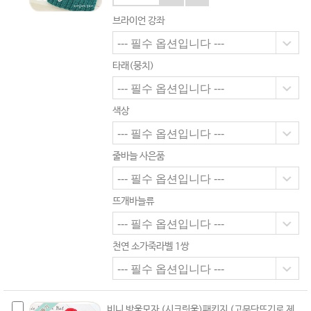
브라이언 강좌
타래(뭉치)
색상
줄바늘 사은품
뜨개바늘류
천연 소가죽라벨 1쌍
비니 방울모자 (시크릿울)패키지 (고무단뜨기로 제