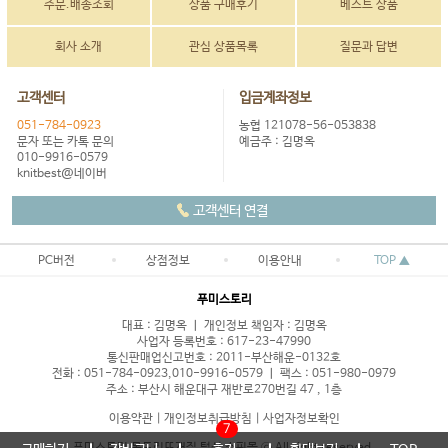
주문.배송조회
상품 구매후기
베스트 상품
회사 소개
관심 상품목록
질문과 답변
고객센터
입금계좌정보
051-784-0923
농협 121078-56-053838
문자 또는 카톡 문의
예금주 : 김명옥
010-9916-0579
knitbest@네이버
고객센터 연결
PC버전
상점정보
이용안내
TOP ▲
푸미스토리
대표 : 김명옥 ㅣ 개인정보 책임자 : 김명옥
사업자 등록번호 : 617-23-47990
통신판매업신고번호 : 2011-부산해운-0132호
전화 : 051-784-0923,010-9916-0579 ㅣ 팩스 : 051-980-0979
주소 : 부산시 해운대구 재반로270번길 47 , 1층
이용약관
|
개인정보취급방침
|
사업자정보확인
7
푸미스토리 목도리뜨개질 털실 쇼핑몰 ⓒ All right reserved.