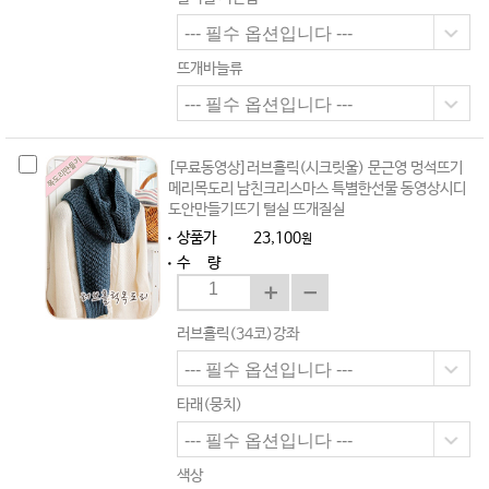
뜨개바늘류
[무료동영상]러브홀릭(시크릿울) 문근영 멍석뜨기
메리목도리 남친크리스마스 특별한선물 동영상시디
도안만들기뜨기 털실 뜨개질실
상품가
23,100
원
수 량
러브홀릭(34코)강좌
타래(뭉치)
색상