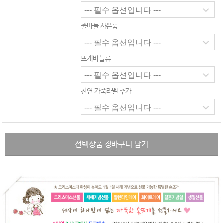
줄바늘 사은품
뜨개바늘류
천연 가죽라벨 추가
선택상품 장바구니 담기