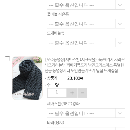
줄바늘 사은품
뜨개바늘류
[무료동영상]세바스찬(시크릿울) diy패키지 자라무
늬뜨기하는법 꽈배기목도리 남친크리스마스 특별한
선물 동영상시디 도안만들기뜨기 털실 뜨개질실
상품가
23,100
원
수 량
세바스찬(38코)강좌
타래(뭉치)