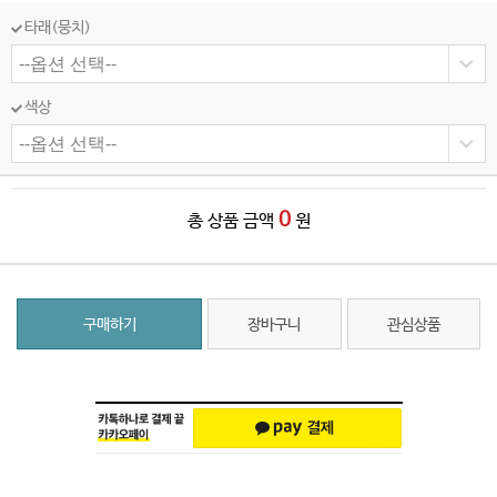
타래(뭉치)
색상
0
총 상품 금액
원
구매하기
장바구니
관심상품