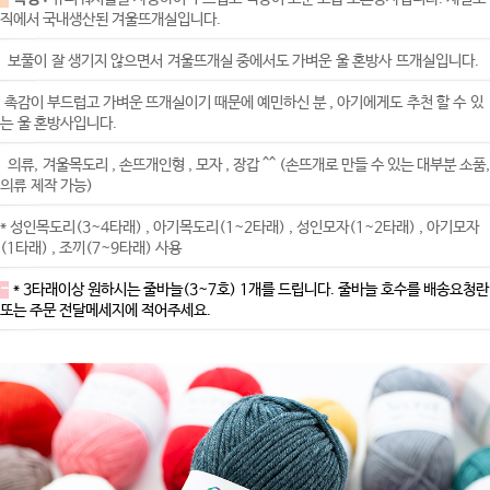
직에서 국내생산된 겨울뜨개실입니다.
보풀이 잘 생기지 않으면서 겨울뜨개실 중에서도 가벼운 울 혼방사 뜨개실입니다.
촉감이 부드럽고 가벼운 뜨개실이기 때문에 예민하신 분 , 아기에게도 추천 할 수 있
는 울 혼방사입니다.
의류, 겨울목도리 , 손뜨개인형 , 모자 , 장갑 ^^ (손뜨개로 만들 수 있는 대부분 소품,
의류 제작 가능)
* 성인목도리(3~4타래) , 아기목도리(1~2타래) , 성인모자(1~2타래) , 아기모자
(1타래) , 조끼(7~9타래) 사용
-
* 3타래이상 원하시는 줄바늘(3~7호) 1개를 드립니다. 줄바늘 호수를 배송요청란
또는 주문 전달메세지에 적어주세요.