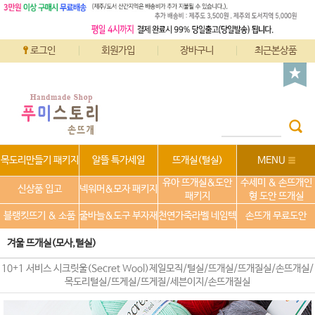
로그인
회원가입
장바구니
최근본상품
목도리만들기 패키지
알뜰 특가세일
뜨개실(털실)
MENU
유아 뜨개실&도안
수세미 & 손뜨개인
신상품 입고
넥워머&모자 패키지
패키지
형 도안 뜨개실
블랭킷뜨기 & 소품
줄바늘&도구 부자재
천연가죽라벨 네임텍
손뜨개 무료도안
겨울 뜨개실(모사,털실)
10+1 서비스 시크릿울(Secret Wool)제일모직/털실/뜨개실/뜨개질실/손뜨개실/
목도리털실/뜨게실/뜨게질/세븐이지/손뜨개질실