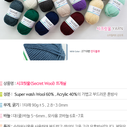
-
상품명 :
시크릿울(Secret Wool) 뜨개실
-
성분 :
Super wash Wool 60% , Acrylic 40%
의 가볍고 부드러운 혼방사
-
무게, 굵기 :
1타래 90g±5 , 2.8~3.0mm
-
바늘 :
대(줄)바늘 5~6mm , 모사용 코바늘 6호~7호
-
특징 :
슈퍼워시울을 사용하여 부드럽고 색상이 고운 고급 모혼방사입니다. 제일모