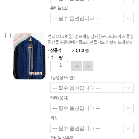
돗바늘(소)
앤디(시크릿울) 손뜨개질 남자친구 크리스마스 특별
한선물 쉬운꽈배기목도리만들기뜨기 털실 뜨개질실
상품가
23,100
원
수 량
(동영상+도안)
타래(뭉치)
색상
줄바늘 사은품