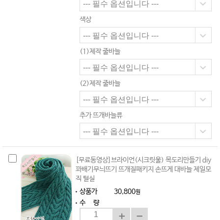
색상
(1)제작 줄바늘
(2)제작 줄바늘
추가 뜨개바늘류
[무료동영상]브라이언(시크릿울) 목도리만들기 diy
꽈배기무늬뜨기 뜨개질패키지 손뜨게 대바늘 제일모
직 털실
상품가
30,800
원
수 량