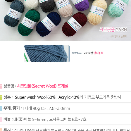
-
상품명 :
시크릿울(Secret Wool) 뜨개실
-
성분 :
Super wash Wool 60% , Acrylic 40%
의 가볍고 부드러운 혼방사
-
무게, 굵기 :
1타래 90g±5 , 2.8~3.0mm
-
바늘 :
대(줄)바늘 5~6mm , 모사용 코바늘 6호~7호
-
특징 :
슈퍼워시울을 사용하여 부드럽고 색상이 고운 고급 모혼방사입니다. 제일모