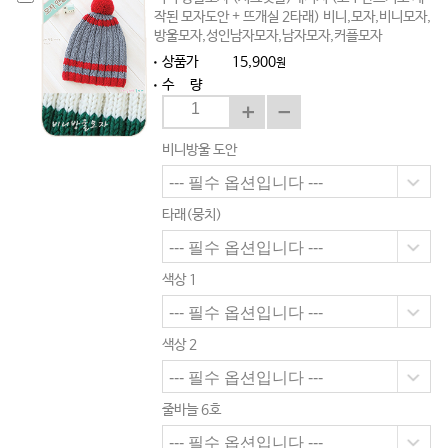
작된 모자도안 + 뜨개실 2타래) 비니,모자,비니모자,
방울모자,성인남자모자,남자모자,커플모자
상품가
15,900
원
수 량
비니방울 도안
타래(뭉치)
색상 1
색상 2
줄바늘 6호