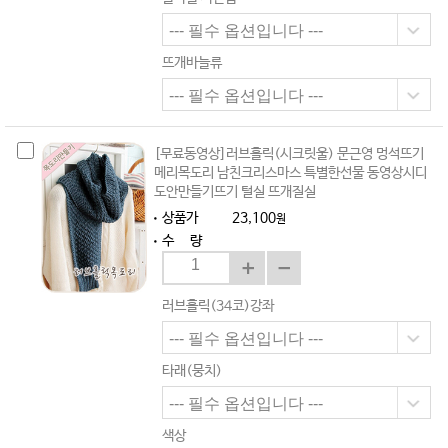
뜨개바늘류
[무료동영상]러브홀릭(시크릿울) 문근영 멍석뜨기
메리목도리 남친크리스마스 특별한선물 동영상시디
도안만들기뜨기 털실 뜨개질실
상품가
23,100
원
수 량
러브홀릭(34코)강좌
타래(뭉치)
색상