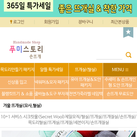
로그인
회원가입
장바구니
최근본상품
목도리만들기 패키지
알뜰 특가세일
뜨개실(털실)
MENU
유아 뜨개실&도안
수세미 & 손뜨개인
신상품 입고
넥워머&모자 패키지
패키지
형 도안 뜨개실
블랭킷뜨기 & 소품
줄바늘&도구 부자재
천연가죽라벨 네임텍
손뜨개 무료도안
겨울 뜨개실(모사,털실)
10+1 서비스 시크릿울(Secret Wool)제일모직/털실/뜨개실/뜨개질실/손뜨개실/
목도리털실/뜨게실/뜨게질/세븐이지/손뜨개질실