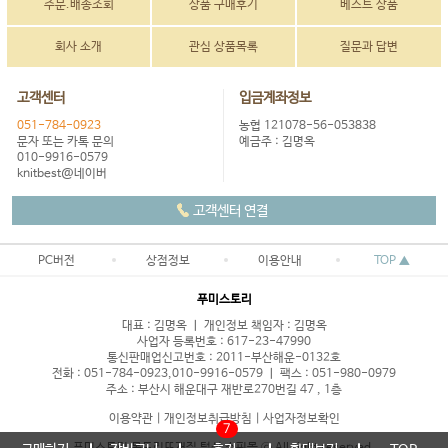
주문.배송조회
상품 구매후기
베스트 상품
회사 소개
관심 상품목록
질문과 답변
고객센터
입금계좌정보
051-784-0923
농협 121078-56-053838
문자 또는 카톡 문의
예금주 : 김명옥
010-9916-0579
knitbest@네이버
고객센터 연결
PC버전
상점정보
이용안내
TOP ▲
푸미스토리
대표 : 김명옥 ㅣ 개인정보 책임자 : 김명옥
사업자 등록번호 : 617-23-47990
통신판매업신고번호 : 2011-부산해운-0132호
전화 : 051-784-0923,010-9916-0579 ㅣ 팩스 : 051-980-0979
주소 : 부산시 해운대구 재반로270번길 47 , 1층
이용약관
|
개인정보취급방침
|
사업자정보확인
7
푸미스토리 목도리뜨개질 털실 쇼핑몰 ⓒ All right reserved.