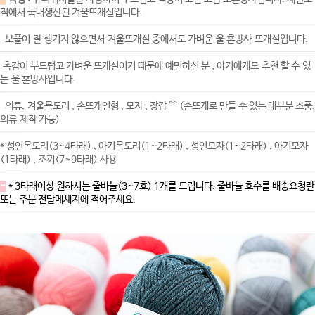
직에서 국내생산된 겨울뜨개실입니다.
보풀이 잘 생기지 않으면서 겨울뜨개실 중에서도 가벼운 울 혼방사 뜨개실입니다.
촉감이 부드럽고 가벼운 뜨개실이기 때문에 예민하신 분 , 아기에게도 추천 할 수 있
는 울 혼방사입니다.
의류, 겨울목도리 , 손뜨개인형 , 모자 , 장갑 ^^ (손뜨개로 만들 수 있는 대부분 소품,
의류 제작 가능)
* 성인목도리(3~4타래) , 아기목도리(1~2타래) , 성인모자(1~2타래) , 아기모자
(1타래) , 조끼(7~9타래) 사용
-
* 3타래이상 원하시는 줄바늘(3~7호) 1개를 드립니다. 줄바늘 호수를 배송요청란
또는 주문 전달메세지에 적어주세요.