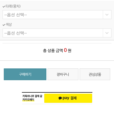
타래(뭉치)
색상
0
총 상품 금액
원
구매하기
장바구니
관심상품