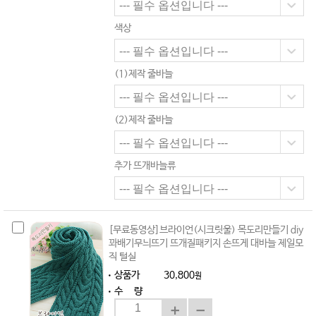
색상
(1)제작 줄바늘
(2)제작 줄바늘
추가 뜨개바늘류
[무료동영상]브라이언(시크릿울) 목도리만들기 diy
꽈배기무늬뜨기 뜨개질패키지 손뜨게 대바늘 제일모
직 털실
상품가
30,800
원
수 량