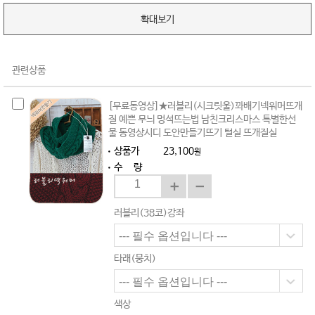
확대보기
관련상품
[무료동영상]★러블리(시크릿울)꽈배기넥워머뜨개
질 예쁜 무늬 멍석뜨는법 남친크리스마스 특별한선
물 동영상시디 도안만들기뜨기 털실 뜨개질실
상품가
23,100
원
수 량
러블리(38코)강좌
타래(뭉치)
색상