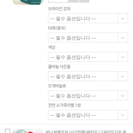
브라이언 강좌
타래(뭉치)
색상
줄바늘 사은품
뜨개바늘류
천연 소가죽라벨 1쌍
비니 방울모자 (시크릿울)패키지 (고무단뜨기로 제