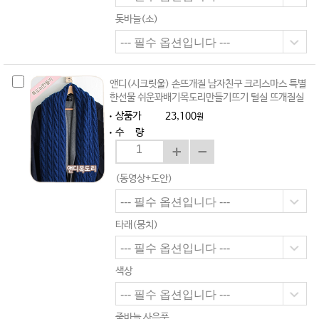
돗바늘(소)
앤디(시크릿울) 손뜨개질 남자친구 크리스마스 특별
한선물 쉬운꽈배기목도리만들기뜨기 털실 뜨개질실
상품가
23,100
원
수 량
(동영상+도안)
타래(뭉치)
색상
줄바늘 사은품