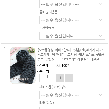
줄바늘 사은품
뜨개바늘류
[무료동영상]세바스찬(시크릿울) diy패키지 자라무
늬뜨기하는법 꽈배기목도리 남친크리스마스 특별한
선물 동영상시디 도안만들기뜨기 털실 뜨개질실
상품가
23,100
원
수 량
세바스찬(38코)강좌
타래(뭉치)