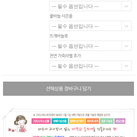
줄바늘 사은품
뜨개바늘류
천연 가죽라벨 추가
선택상품 장바구니 담기