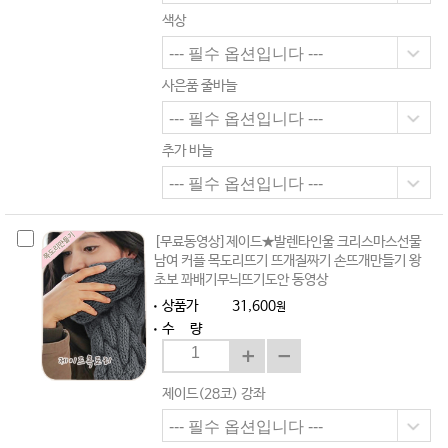
색상
사은품 줄바늘
추가 바늘
[무료동영상]제이드★발렌타인울 크리스마스선물
남여 커플 목도리뜨기 뜨개질짜기 손뜨개만들기 왕
초보 꽈배기무늬뜨기도안 동영상
상품가
31,600
원
수 량
제이드(28코) 강좌