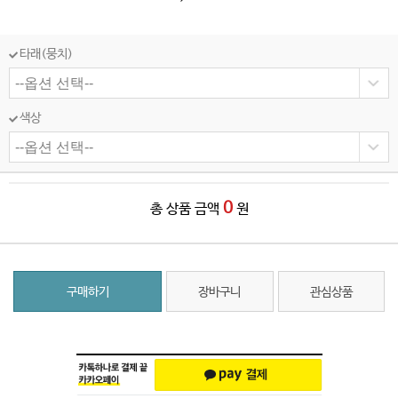
타래(뭉치)
색상
0
총 상품 금액
원
구매하기
장바구니
관심상품