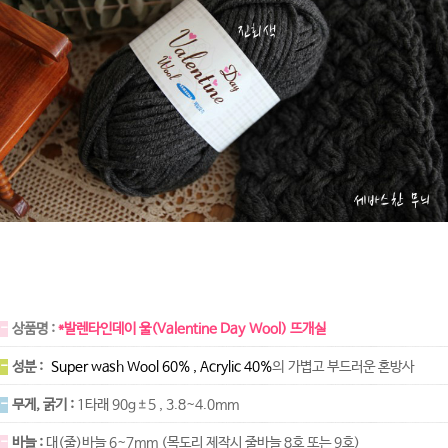
-
상품명 :
*발렌타인데이 울(Valentine Day Wool) 뜨개실
-
성분 :
Super wash Wool 60% , Acrylic 40%
의 가볍고 부드러운 혼방사
-
무게, 굵기 :
1타래 90g±5 , 3.8~4.0mm
-
바늘 :
대(줄)바늘 6~7mm (목도리 제작시 줄바늘 8호 또는 9호)