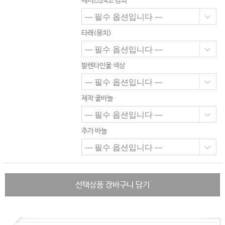
베니스24코 강좌
타래(뭉치)
발렌타인울 색상
제작 줄바늘
추가 바늘
선택상품 장바구니 담기