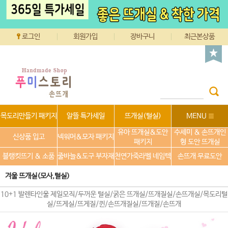
로그인
회원가입
장바구니
최근본상품
목도리만들기 패키지
알뜰 특가세일
뜨개실(털실)
MENU
유아 뜨개실&도안
수세미 & 손뜨개인
신상품 입고
넥워머&모자 패키지
패키지
형 도안 뜨개실
블랭킷뜨기 & 소품
줄바늘&도구 부자재
천연가죽라벨 네임텍
손뜨개 무료도안
겨울 뜨개실(모사,털실)
10+1 발렌타인울 제일모직/두꺼운 털실/굵은 뜨개실/뜨개질실/손뜨개실/목도리털
실/뜨게실/뜨게질/퀸/손뜨개질실/뜨개질/손뜨개