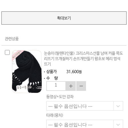
확대보기
관련상품
눈송이(발렌타인울) 크리스마스선물 남여 커플 목도
리뜨기 뜨개질짜기 손뜨개만들기 왕초보 메리 멍석
뜨기
상품가
31,600
원
수 량
동영상+도안 강좌
타래(뭉치)