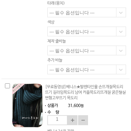
타래(뭉치)
색상
제작 줄바늘
추가 바늘
[무료동영상]베니스★발렌타인울 손뜨개질목도리
뜨기 길라임목도리 남여 커플목도리뜨개질 굵은털실
변형고무뜨기 목도리
상품가
31,600
원
수 량