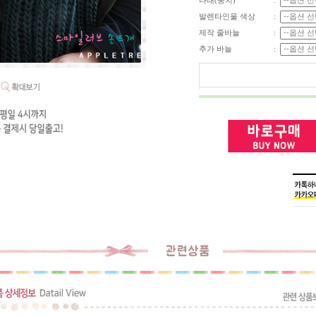
타래(뭉치)
:
발렌타인울 색상
:
제작 줄바늘
:
추가 바늘
: