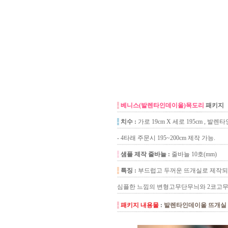
-
베니스(발렌타인데이울)목도리
패키지
-
치수 :
가로 19cm X 세로 195cm , 
- 4타래 주문시 195~200cm 제작 가능.
-
샘플 제작 줄바늘 :
줄바늘 10호(mm)
-
특징 :
부드럽고 두꺼운 뜨개실로 제작되
심플한 느낌의 변형고무단무늬와 2코고무
-
패키지 내용물
:
발렌타인데이울 뜨개실