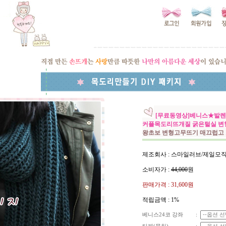
[무료동영상]베니스★발
커플목도리뜨개질 굵은털실 변
왕초보 변형고무뜨기 매끄럽고 
제조회사 : 스마일러브/제일모
소비자가 :
44,000
원
판매가격 :
31,600원
적립금액 :
1%
베니스24코 강좌
: