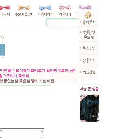
렌타인울 손뜨개질목도리뜨기 길라임목도리 남여
형고무뜨기 목도리
보풀없는실 굵은실 빨리뜨는 패턴
직