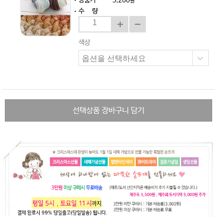
상품가
5,200
원
수 량
색상
선택상품 장바구니 담기