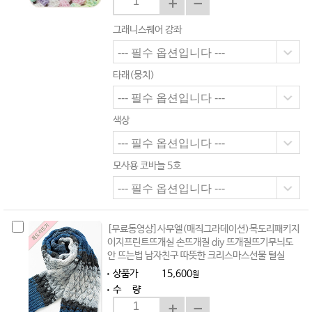
그래니스퀘어 강좌
타래(뭉치)
색상
모사용 코바늘 5호
[무료동영상]사무엘(매직그라데이션)목도리패키지
이지프린트뜨개실 손뜨개질 diy 뜨개질뜨기무늬도
안 뜨는법 남자친구 따뜻한 크리스마스선물 털실
상품가
15,600
원
수 량