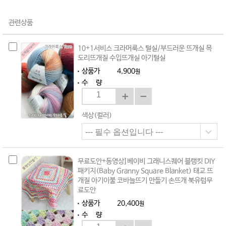
관련상품
10+1서비스 크라머룩스 털실/부드러운 뜨개실 목
도리뜨개질 수입뜨개실 아기털실
상품가
4,900
원
수 량
색상(컬러)
무료도안+동영상]베이비 그래니스퀘어 블랭킷 DIY
패키지(Baby Granny Square Blanket) 태교 뜨
개질 아기이불 코바늘뜨기 만들기 손뜨개 북유럽무
료도안
상품가
20,400
원
수 량