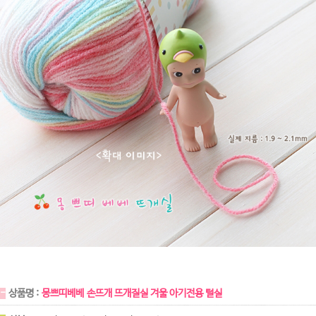
-
상품명 :
몽쁘띠베베 손뜨개 뜨개질실 겨울 아기전용 털실