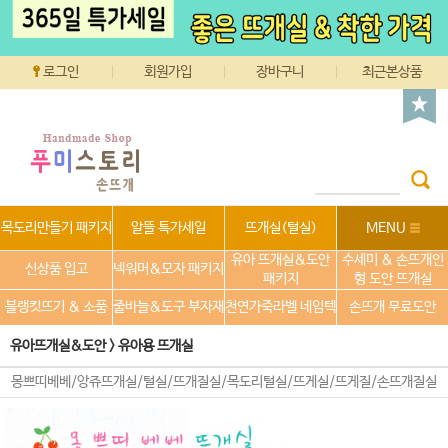
로그인
회원가입
장바구니
최근본상품
목도리만들기 패키지
알뜰 특가세일
뜨개실(털실)
MENU
유아 뜨개실&도안
수세미 & 손뜨개인
신상품 입고
넥워머&모자 패키지
패키지
형 도안 뜨개실
블랭킷뜨기 & 소품
줄바늘&도구 부자재
천연가죽라벨 네임텍
손뜨개 무료도안
유아뜨개실&도안
>
유아용 뜨개실
몽쁘띠베베/앙쥬뜨개실/털실/뜨개질실/목도리털실/뜨게실/뜨게질/손뜨개질실