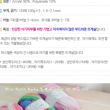
-
성분 :
Acrylic 90% , Polyamide 10%
-
무게, 굵기 :
1타래 100g±5 , 1.9~2.1mm
-
바늘 :
대(줄)바늘 3~4mm , 모사용 코바늘 5~7호
-
특징 :
민감한 아기피부를 위한 가볍고
자극적이지 않은 부드러운 뜨개실
입니다.
촉감이 정말 부드럽고 가벼운 뜨개실이기 때문에 예민하신 분 , 아기에게도 추천 할
수 있는 겨울털실입니다.
파스텔톤 색상의 긴 나염으로 아기를 위한 특별한 뜨개실입니다.
* 성인목도리(3~4타래) , 아기목도리(1~2타래) , 성인모자(1타래) , 아기모자(반
타래) , 아기조끼(2~3타래) 사용