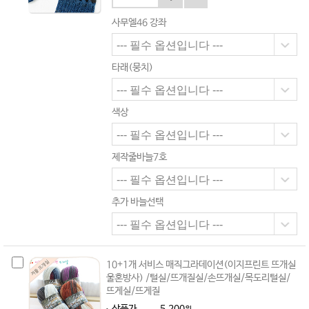
사무엘46 강좌
타래(뭉치)
색상
제작줄바늘7호
추가 바늘선택
10+1개 서비스 매직그라데이션(이지프린트 뜨개실
울혼방사) /털실/뜨개질실/손뜨개실/목도리털실/
뜨게실/뜨게질