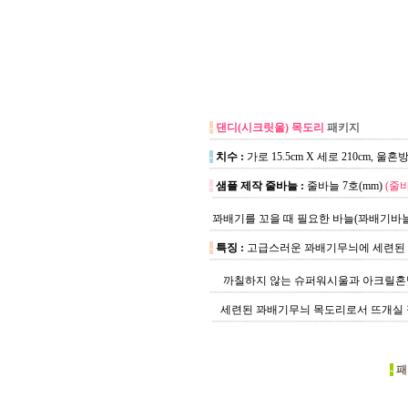
-
댄디(시크릿울) 목도리
패키지
-
치수 :
가로 15.5cm X 세로 210cm,
-
샘플 제작 줄바늘 :
줄바늘 7호(mm)
(줄
꽈배기를 꼬을 때 필요한 바늘(꽈배기바늘)
-
특징 :
고급스러운 꽈배기무늬에 세련된 
까칠하지 않는 슈퍼워시울과 아크릴혼방
세련된 꽈배기무늬 목도리로서 뜨개실 정
-
패