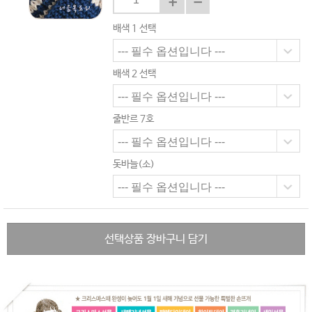
배색 1 선택
배색 2 선택
줄반르 7호
돗바늘(소)
선택상품 장바구니 담기