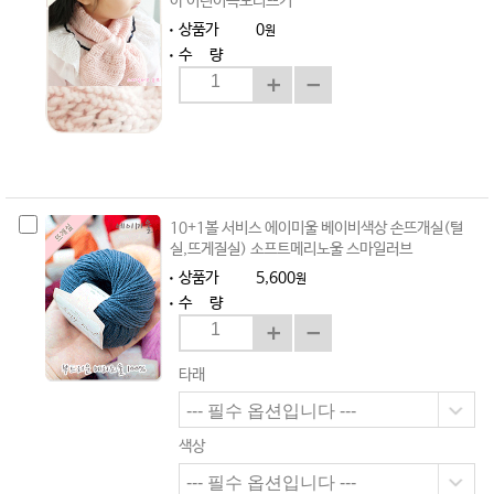
아 어린이목도리뜨기
상품가
0
원
수 량
10+1볼 서비스 에이미울 베이비색상 손뜨개실(털
실,뜨게질실) 소프트메리노울 스마일러브
상품가
5,600
원
수 량
타래
색상