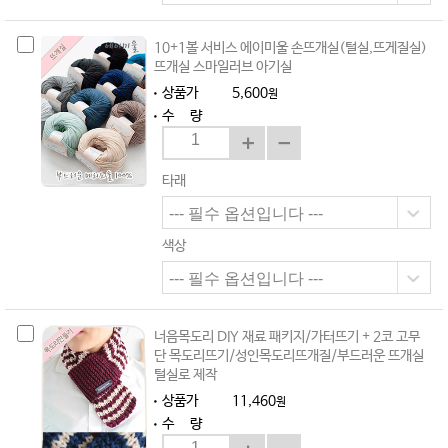
10+1볼 서비스 에이미울 손뜨개실(털실,뜨게질실)
뜨개실 스마일러브 아기실
상품가
5,600
원
수 량
타래
색상
너음목도리 DIY 재료 패키지/가터뜨기 + 2코 고무
단 목도리뜨기/성인목도리뜨개질/부드러운 뜨개실
털실로 제작
상품가
11,460
원
수 량