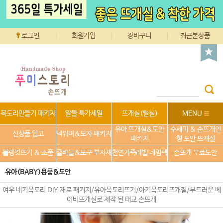
로그인
회원가입
장바구니
최근본상품
목도리만들기 패키지
알뜰 특가세일
뜨개실(털실)
MENU
유아 뜨개실&도안
수세미 & 손뜨개인
신상품 입고
넥워머&모자 패키지
패키지
형 도안 뜨개실
블랭킷뜨기 & 소품
줄바늘&도구 부자재
천연가죽라벨 네임텍
손뜨개 무료도안
유아(BABY)용품&도안
여우 네키목도리 DIY 재료 패키지/유아목도리뜨기/아기목도리뜨개질/부드러운 베
이비뜨개실로 제작 된 태교 손뜨개