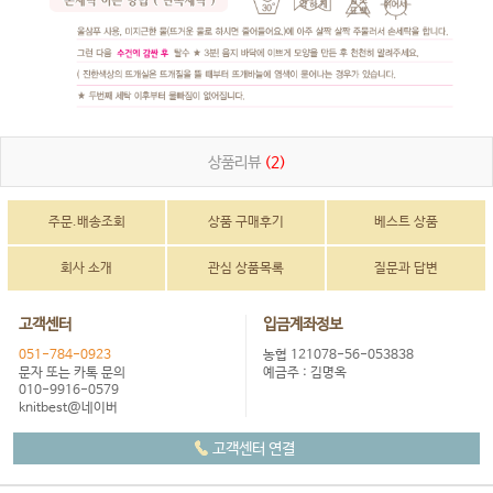
상품리뷰
(2)
주문.배송조회
상품 구매후기
베스트 상품
회사 소개
관심 상품목록
질문과 답변
고객센터
입금계좌정보
051-784-0923
농협 121078-56-053838
문자 또는 카톡 문의
예금주 : 김명옥
010-9916-0579
knitbest@네이버
고객센터 연결