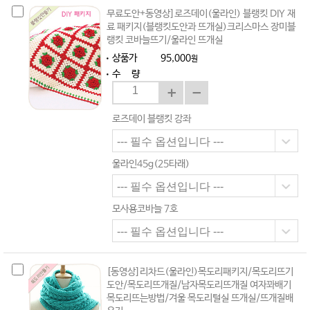
무료도안+동영상]로즈데이(울라인) 블랭킷 DIY 재
료 패키지(블랭킷도안과 뜨개실)크리스마스 장미블
랭킷 코바늘뜨기/울라인 뜨개실
상품가
95,000
원
수 량
로즈데이 블랭킷 강좌
울라인45g(25타래)
모사용코바늘 7호
[동영상]리차드(울라인)목도리패키지/목도리뜨기
도안/목도리뜨개질/남자목도리뜨개질 여자꽈배기
목도리뜨는방법/겨울 목도리털실 뜨개실/뜨개질배