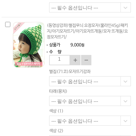
(동영상강좌)벌집무늬 요정모자(울라인45g)패키
지/아기모자뜨기/아기모자뜨개질/모자 뜨개질/요
정모자뜨기/
상품가
9,000
원
수 량
벌집(71코)모자뜨기강좌
타래(뭉치)
색상 (1)
색상 (2)