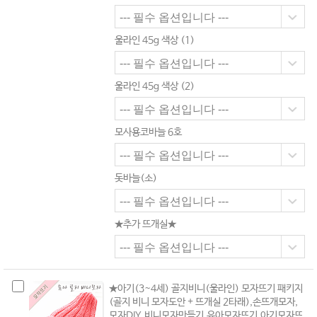
울라인 45g 색상 (1)
울라인 45g 색상 (2)
모사용코바늘 6호
돗바늘(소)
★추가 뜨개실★
★아기(3~4세) 골지비니(울라인) 모자뜨기 패키지
(골지 비니 모자도안 + 뜨개실 2타래),손뜨개모자,
모자DIY,비니모자만들기,유아모자뜨기,아기모자뜨