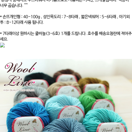
혼방사 중에서도 부드러워서 아기용으로도 사용되는 가벼운 뜨개실입니다. 색상이
너무 곱습니다. ^^
* 손뜨개인형 : 40~100g , 성인목도리 : 7~8타래 , 짧은넥워머 : 5~6타래 , 아기외
투 : 8~12타래 사용 됩니다.
* 7타래이상 원하시는 줄바늘(3~6호) 1개를 드립니다. 호수를 배송요청란에 적어주
세요.