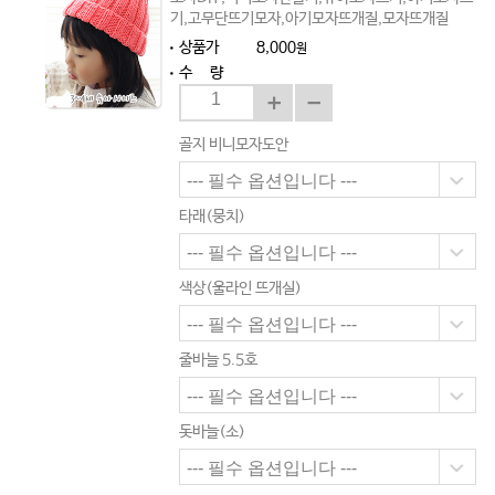
기,고무단뜨기모자,아기모자뜨개질,모자뜨개질
상품가
8,000
원
수 량
골지 비니모자도안
타래(뭉치)
색상(울라인 뜨개실)
줄바늘 5.5호
돗바늘(소)