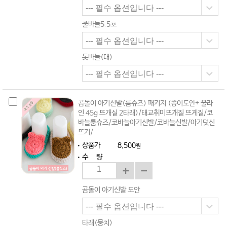
줄바늘5.5호
돗바늘(대)
곰돌이 아기신발(룸슈즈) 패키지 (종이도안+ 울라
인 45g 뜨개실 2타래)/태교취미뜨개질 뜨게질/코
바늘룸슈즈/코바늘아기신발/코바늘신발/아기덧신
뜨기/
상품가
8,500
원
수 량
곰돌이 아기신발 도안
타래(뭉치)