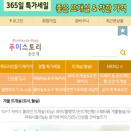
로그인
회원가입
장바구니
최근본상품
목도리만들기 패키지
알뜰 특가세일
뜨개실(털실)
MENU
유아 뜨개실&도안
수세미 & 손뜨개인
신상품 입고
넥워머&모자 패키지
패키지
형 도안 뜨개실
블랭킷뜨기 & 소품
줄바늘&도구 부자재
천연가죽라벨 네임텍
손뜨개 무료도안
겨울 뜨개실(모사,털실)
10+1 서비스 울라인 뜨개실(45g) 유아/블랭킷/손뜨개인형/스웨터용 겨울털실/슈
퍼워시울/8ply 굵기와 비슷/505/신상품 코바늘뜨기