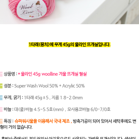
1타래(뭉치)에 무게 45g의 울라인 뜨개실입니다.
-
상품명 :
* 울라인 45g woolline 겨울 뜨개실 털실
-
성분 :
Super Wash Wool 50% + Acrylic 50%
-
무게, 굵기 :
1타래 45g±5 , 지름 1.8~2.0mm
-
바늘 :
대(줄)바늘 4.5~5.5호(mm) , 모사용코바늘 6/0-7/0호
-
특징 :
슈퍼워시울을 이용해서 국내 제조 ,
방축가공이 되어 있어서 세탁후에도 변
형이 거의 없습니다.