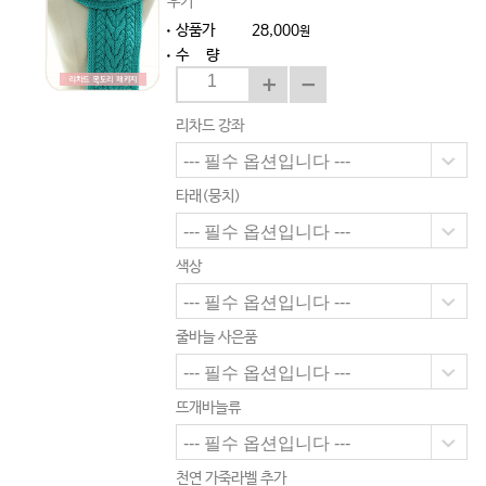
우기
상품가
28,000
원
수 량
리차드 강좌
타래(뭉치)
색상
줄바늘 사은품
뜨개바늘류
천연 가죽라벨 추가