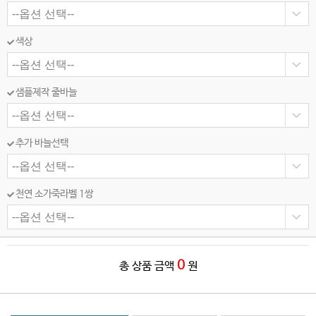
색상
샘플제작 줄바늘
추가 바늘선택
천연 소가죽라벨 1쌍
0
총 상품 금액
원