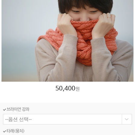
50,400
원
브라이언 강좌
타래(뭉치)