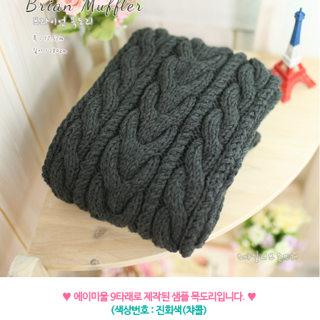
♥ 에이미울 9타래로 제작된 샘플 목도리입니다.
♥
(색상번호 : 진회색(챠콜)