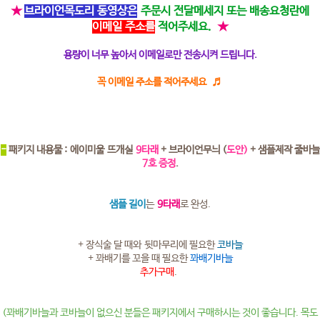
★
브라이언목도리 동영상은
주문시 전달메세지 또는 배송요청란에
이메일 주소를
적어주세요.
★
용량이 너무 높아서 이메일로만 전송시켜 드립니다.
꼭 이메일 주소를 적어주세요 ♬
-
패키지 내용물 : 에이미울 뜨개실
9타래
+ 브라이언무늬 (
도안)
+ 샘플제작 줄바늘
7호 증정
.
샘플 길이
는
9타래
로 완성.
+ 장식술 달 때와 뒷마무리에 필요한
코바늘
+ 꽈배기를 꼬을 때 필요한
꽈배기바늘
추가구매
.
(꽈배기바늘과 코바늘이 없으신 분들은 패키지에서 구매하시는 것이 좋습니다. 목도