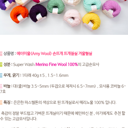
-
상품명 :
에이미울(Amy Wool) 손뜨개 뜨개질실 겨울털실
-
성분 :
Super Wash
Merino Fine Wool 100%
의 고급순모사
-
무게, 굵기 :
1타래 40g±5 , 1.5~1.6mm
-
바늘 :
대(줄)바늘 3.5~5mm (두겹으로 제작시 6.5~7mm) , 모사용 코바늘 6-
7호
-
특징 :
은은한
파스텔톤의 색상으로 된 뜨개실로서 메리노울 100% 입니다.
촉감이 정말 부드럽고 가벼운 뜨개실이기 때문에 예민하신 분 , 아기에게도 추천 할
수 있는 고급모사입니다.