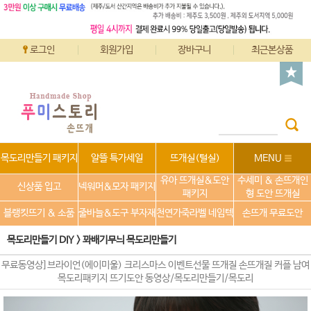
로그인
회원가입
장바구니
최근본상품
목도리만들기 패키지
알뜰 특가세일
뜨개실(털실)
MENU
유아 뜨개실&도안
수세미 & 손뜨개인
신상품 입고
넥워머&모자 패키지
패키지
형 도안 뜨개실
블랭킷뜨기 & 소품
줄바늘&도구 부자재
천연가죽라벨 네임텍
손뜨개 무료도안
목도리만들기 DIY
>
꽈배기무늬 목도리만들기
무료동영상]브라이언(에이미울) 크리스마스 이벤트선물 뜨개질 손뜨개질 커플 남여
목도리패키지 뜨기도안 동영상/목도리만들기/목도리