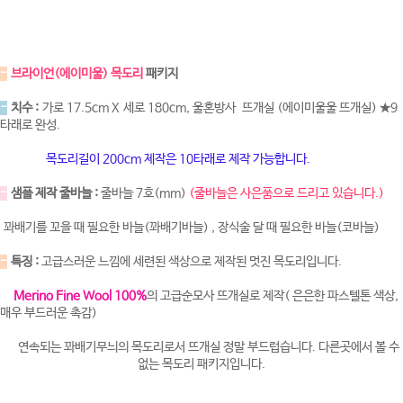
-
브라이언(에이미울) 목도리
패키지
-
치수 :
가로 17.5cm X 세로 180cm, 울혼방사 뜨개실 (에이미울울 뜨개실) ★9
타래로 완성.
목도리길이 200cm 제작은 10타래로 제작 가능합니다.
-
샘플 제작 줄바늘 :
줄바늘 7호(mm)
(줄바늘은 사은품으로 드리고 있습니다.)
꽈배기를 꼬을 때 필요한 바늘(꽈배기바늘) , 장식술 달 때 필요한 바늘(코바늘)
-
특징 :
고급스러운 느낌에 세련된 색상으로 제작된 멋진 목도리입니다.
Merino Fine Wool 100%
의 고급순모사 뜨개실로 제작( 은은한 파스텔톤 색상,
매우 부드러운 촉감)
연속되는 꽈배기무늬의 목도리로서 뜨개실 정말 부드럽습니다. 다른곳에서 볼 수
없는 목도리 패키지입니다.