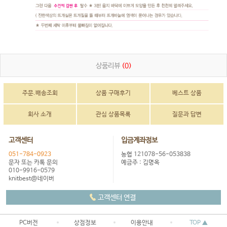
상품리뷰
(0)
주문.배송조회
상품 구매후기
베스트 상품
회사 소개
관심 상품목록
질문과 답변
고객센터
입금계좌정보
051-784-0923
농협 121078-56-053838
문자 또는 카톡 문의
예금주 : 김명옥
010-9916-0579
knitbest@네이버
고객센터 연결
PC버전
상점정보
이용안내
TOP ▲