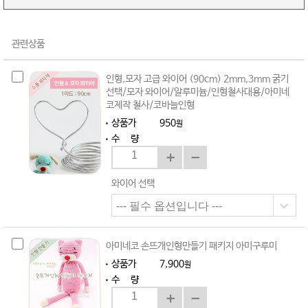
관련상품
인형,모자 고급 와이어 (90cm) 2mm,3mm 굵기
선택/모자 와이어/알루미늄/인형철사대용/아미네
코제작 철사/코바늘인형
상품가
950
원
수 량
와이어 선택
아미네코 손뜨개인형만들기 패키지 아미구루미
상품가
7,900
원
수 량