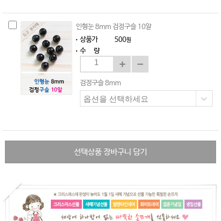
인형눈 8mm 검정구슬 10알
상품가
500
원
수 량
검정구슬 8mm
선택상품 장바구니 담기