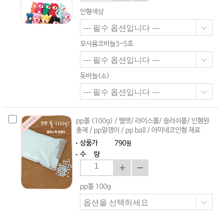
인형색상
모사용코바늘3-5호
돗바늘(소)
pp볼 (100g) / 펠렛/ 라이스볼/ 슬러쉬볼/ 인형완
충재 / pp알갱이 / pp ball / 아미네코인형 재료
상품가
790
원
수 량
pp볼 100g