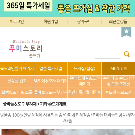
로그인
회원가입
장바구니
최근본상품
목도리만들기 패키지
알뜰 특가세일
뜨개실(털실)
MENU
유아 뜨개실&도안
수세미 & 손뜨개인
신상품 입고
넥워머&모자 패키지
패키지
형 도안 뜨개실
블랭킷뜨기 & 소품
줄바늘&도구 부자재
천연가죽라벨 네임텍
손뜨개 무료도안
줄바늘&도구 부자재
>
기타 손뜨개재료
방울솜 100g/인형 제작에 사용되는 솜/아미네코 제작솜/코바늘 대바늘인형솜/부자
재/솜