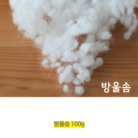
방울솜
100g