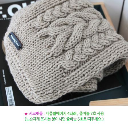
★
시크릿울
:
네츄럴베이지 4타래 , 줄바늘 7호 사용
(느슨하게 뜨시는 분이시면 줄바늘 6호로 떠주세요.)