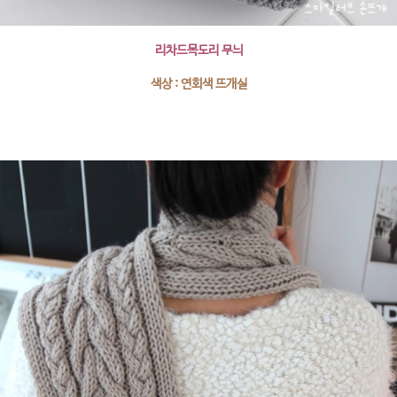
리차드목도리 무늬
색상 : 연회색 뜨개실