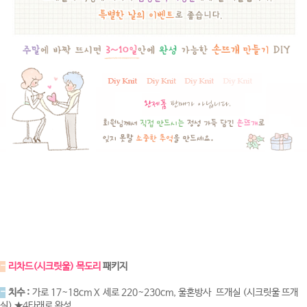
-
리차드(시크릿울) 목도리
패키지
-
치수 :
가로 17~18cm X 세로 220~230cm, 울혼방사 뜨개실 (시크릿울 뜨개
실) ★4타래로 완성.