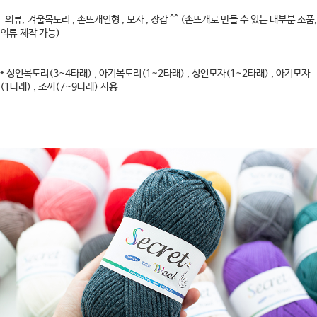
의류, 겨울목도리 , 손뜨개인형 , 모자 , 장갑 ^^ (손뜨개로 만들 수 있는 대부분 소품,
의류 제작 가능)
* 성인목도리(3~4타래) , 아기목도리(1~2타래) , 성인모자(1~2타래) , 아기모자
(1타래) , 조끼(7~9타래) 사용