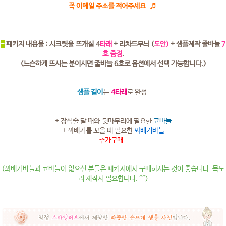
꼭 이메일 주소를 적어주세요 ♬
-
패키지 내용물 : 시크릿울 뜨개실 4
타래
+ 리차드무늬 (
도안)
+ 샘플제작 줄바늘
7
호 증정
.
(느슨하게 뜨시는 분이시면 줄바늘 6호로 옵션에서 선택 가능합니다.)
샘플 길이
는
4타래
로 완성.
+ 장식술 달 때와 뒷마무리에 필요한
코바늘
+ 꽈배기를 꼬을 때 필요한
꽈배기바늘
추가구매
.
(꽈배기바늘과 코바늘이 없으신 분들은 패키지에서 구매하시는 것이 좋습니다. 목도
리 제작시 필요합니다. ^^)