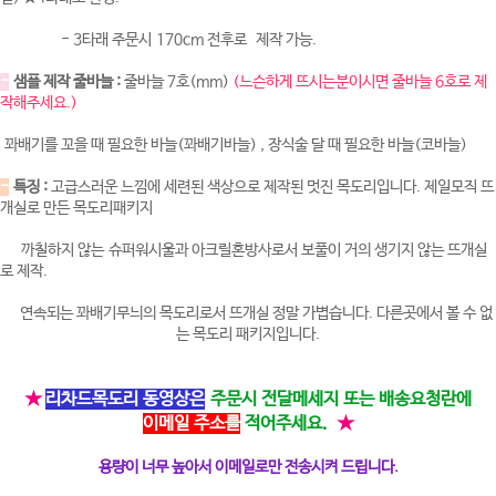
- 3타래 주문시 170cm 전후로 제작 가능.
-
샘플 제작 줄바늘 :
줄바늘 7호(mm)
(느슨하게 뜨시는분이시면 줄바늘 6호로 제
작해주세요.)
꽈배기를 꼬을 때 필요한 바늘(꽈배기바늘) , 장식술 달 때 필요한 바늘(코바늘)
-
특징 :
고급스러운 느낌에 세련된 색상으로 제작된 멋진 목도리입니다. 제일모직 뜨
개실로 만든 목도리패키지
까칠하지 않는 슈퍼워시울과 아크릴혼방사로서 보풀이 거의 생기지 않는 뜨개실
로 제작.
연속되는 꽈배기무늬의 목도리로서 뜨개실 정말 가볍습니다. 다른곳에서 볼 수 없
는 목도리 패키지입니다.
★
리차드목도리 동영상은
주문시 전달메세지 또는 배송요청란에
이메일 주소를
적어주세요.
★
용량이 너무 높아서 이메일로만 전송시켜 드립니다.