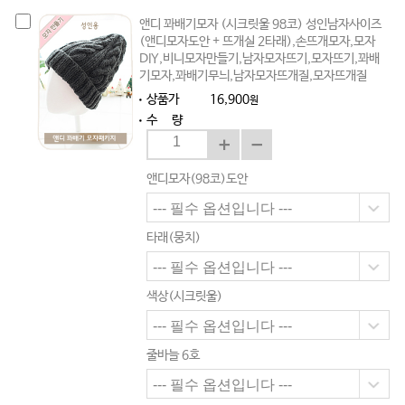
앤디 꽈배기모자 (시크릿울 98코) 성인남자사이즈
(앤디모자도안 + 뜨개실 2타래),손뜨개모자,모자
DIY,비니모자만들기,남자모자뜨기,모자뜨기,꽈배
기모자,꽈배기무늬,남자모자뜨개질,모자뜨개질
상품가
16,900
원
수 량
앤디모자(98코)도안
타래(뭉치)
색상(시크릿울)
줄바늘 6호