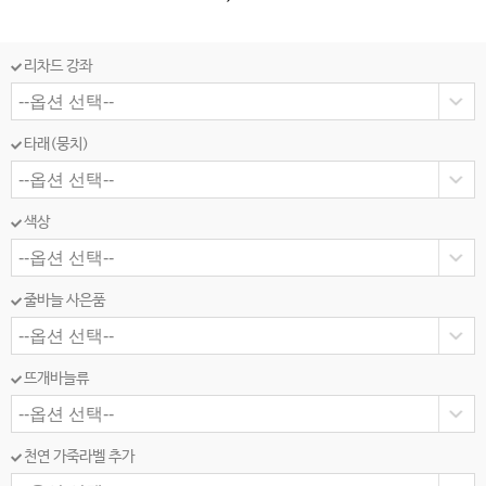
리차드 강좌
타래(뭉치)
색상
줄바늘 사은품
뜨개바늘류
천연 가죽라벨 추가