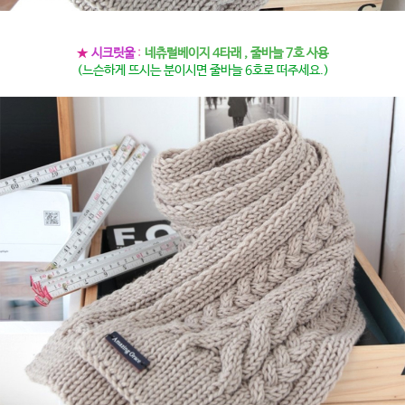
★
시크릿울
:
네츄럴베이지 4타래 , 줄바늘 7호 사용
(느슨하게 뜨시는 분이시면 줄바늘 6호로 떠주세요.)