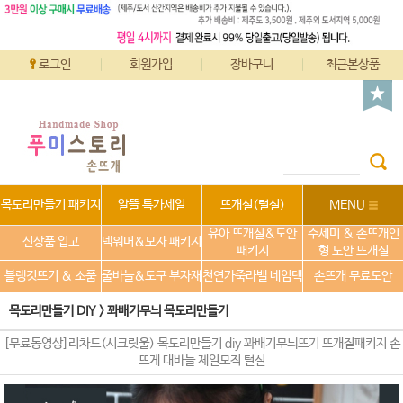
로그인
회원가입
장바구니
최근본상품
목도리만들기 패키지
알뜰 특가세일
뜨개실(털실)
MENU
유아 뜨개실&도안
수세미 & 손뜨개인
신상품 입고
넥워머&모자 패키지
패키지
형 도안 뜨개실
블랭킷뜨기 & 소품
줄바늘&도구 부자재
천연가죽라벨 네임텍
손뜨개 무료도안
목도리만들기 DIY
>
꽈배기무늬 목도리만들기
[무료동영상]리차드(시크릿울) 목도리만들기 diy 꽈배기무늬뜨기 뜨개질패키지 손
뜨게 대바늘 제일모직 털실