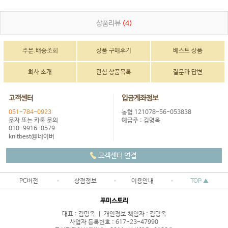
상품리뷰
(4)
주문.배송조회
상품 구매후기
베스트 상품
회사 소개
관심 상품목록
질문과 답변
고객센터
입금계좌정보
051-784-0923
농협 121078-56-053838
문자 또는 카톡 문의
예금주 : 김명옥
010-9916-0579
knitbest@네이버
고객센터 연결
PC버전
상점정보
이용안내
TOP ▲
푸미스토리
대표 : 김명옥 ㅣ 개인정보 책임자 : 김명옥
사업자 등록번호 : 617-23-47990