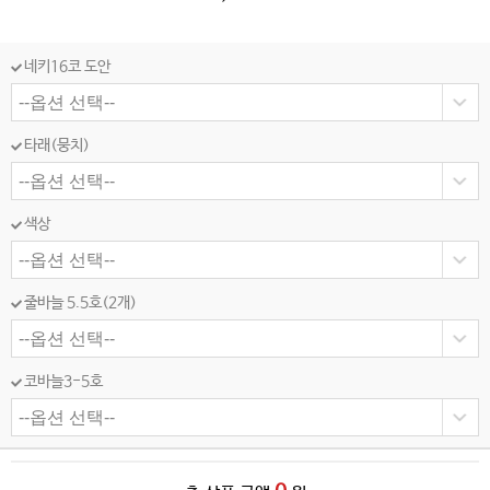
네키16코 도안
타래(뭉치)
색상
줄바늘 5.5호(2개)
코바늘3-5호