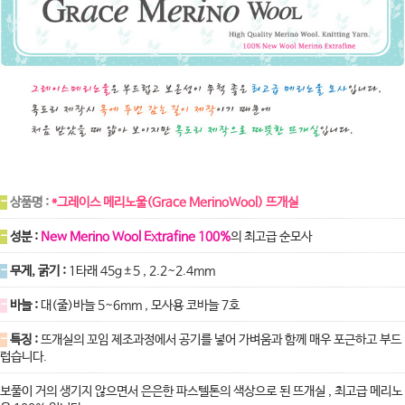
-
상품명 :
*그레이스 메리노울(Grace MerinoWool) 뜨개실
-
성분 :
New Merino Wool Extrafine 100%
의 최고급 순모사
-
무게, 굵기 :
1타래 45g±5 , 2.2~2.4mm
-
바늘 :
대(줄)바늘 5~6mm , 모사용 코바늘 7호
-
특징 :
뜨개실의 꼬임 제조과정에서 공기를 넣어 가벼움과 함께 매우 포근하고 부드
럽습니다.
보풀이 거의 생기지 않으면서 은은한
파스텔톤의 색상으로 된 뜨개실 , 최고급 메리노