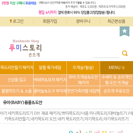
로그인
회원가입
장바구니
최근본상품
목도리만들기 패키지
알뜰 특가세일
뜨개실(털실)
MENU
유아 뜨개실&도안
수세미 & 손뜨개인
신상품 입고
넥워머&모자 패키지
패키지
형 도안 뜨개실
블랭킷뜨기 & 소품
줄바늘&도구 부자재
천연가죽라벨 네임텍
손뜨개 무료도안
유아(BABY)용품&도안
아기 네키목도리뜨기 DIY 재료 패키지/쁘띠목도리/너음 미니목도리/대바늘뜨기 /네
키목도리만들기,네키목도리 도안,네키 목도리뜨기,아기목도리,아기목도리뜨기