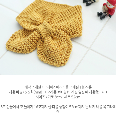
제작 뜨개실 : 그레이스메리노울 뜨개실 1볼 사용
사용 바늘 : 5.5호(mm) + 모사용 코바늘(뜨개실 숨길 때 사용했어요.)
사이즈 : 가로 8cm , 세로 52cm
3코 만들어서 코 늘이기 16코까지 한 다음 총길이 52cm까지 뜬 네키 너음 목도리에
요.