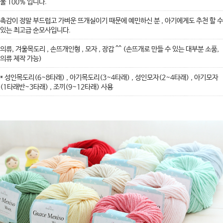
울 100% 입니다.
촉감이 정말 부드럽고 가벼운 뜨개실이기 때문에 예민하신 분 , 아기에게도 추천 할 수
있는 최고급 순모사입니다.
의류, 겨울목도리 , 손뜨개인형 , 모자 , 장갑 ^^ (손뜨개로 만들 수 있는 대부분 소품,
의류 제작 가능)
* 성인목도리(6~8타래) , 아기목도리(3~4타래) , 성인모자(2~4타래) , 아기모자
(1타래반~3타래) , 조끼(9~12타래) 사용