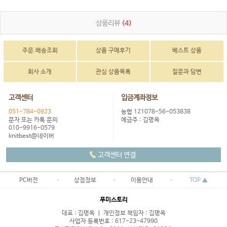
상품리뷰
(4)
주문.배송조회
상품 구매후기
베스트 상품
회사 소개
관심 상품목록
질문과 답변
고객센터
입금계좌정보
051-784-0923
농협 121078-56-053838
문자 또는 카톡 문의
예금주 : 김명옥
010-9916-0579
knitbest@네이버
고객센터 연결
PC버전
상점정보
이용안내
TOP ▲
푸미스토리
대표 : 김명옥 ㅣ 개인정보 책임자 : 김명옥
사업자 등록번호 : 617-23-47990