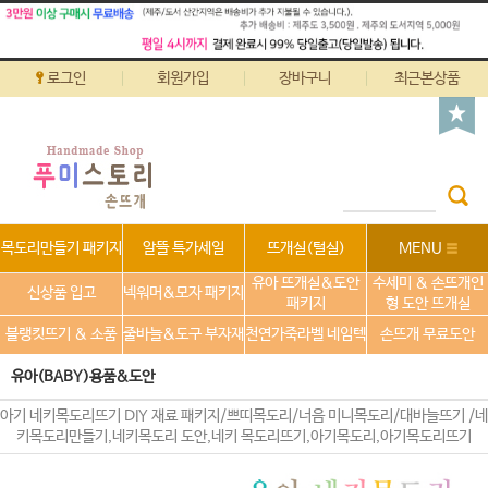
로그인
회원가입
장바구니
최근본상품
목도리만들기 패키지
알뜰 특가세일
뜨개실(털실)
MENU
유아 뜨개실&도안
수세미 & 손뜨개인
신상품 입고
넥워머&모자 패키지
패키지
형 도안 뜨개실
블랭킷뜨기 & 소품
줄바늘&도구 부자재
천연가죽라벨 네임텍
손뜨개 무료도안
유아(BABY)용품&도안
아기 네키목도리뜨기 DIY 재료 패키지/쁘띠목도리/너음 미니목도리/대바늘뜨기 /네
키목도리만들기,네키목도리 도안,네키 목도리뜨기,아기목도리,아기목도리뜨기