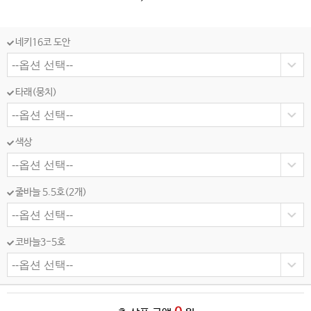
네키16코 도안
타래(뭉치)
색상
줄바늘 5.5호(2개)
코바늘3-5호