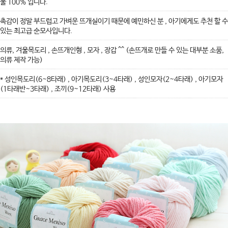
울 100% 입니다.
촉감이 정말 부드럽고 가벼운 뜨개실이기 때문에 예민하신 분 , 아기에게도 추천 할 수
있는 최고급 순모사입니다.
의류, 겨울목도리 , 손뜨개인형 , 모자 , 장갑 ^^ (손뜨개로 만들 수 있는 대부분 소품,
의류 제작 가능)
* 성인목도리(6~8타래) , 아기목도리(3~4타래) , 성인모자(2~4타래) , 아기모자
(1타래반~3타래) , 조끼(9~12타래) 사용