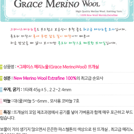
-
상품명 :
*그레이스 메리노울(Grace MerinoWool) 뜨개실
-
성분 :
New Merino Wool Extrafine 100%
의 최고급 순모사
-
무게, 굵기 :
1타래 45g±5 , 2.2~2.4mm
-
바늘 :
대(줄)바늘 5~6mm , 모사용 코바늘 7호
-
특징 :
뜨개실의 꼬임 제조과정에서 공기를 넣어 가벼움과 함께 매우 포근하고 부드
럽습니다.
보풀이 거의 생기지 않으면서 은은한
파스텔톤의 색상으로 된 뜨개실 , 최고급 메리노