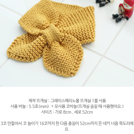
제작 뜨개실 : 그레이스메리노울 뜨개실 1볼 사용
사용 바늘 : 5.5호(mm) + 모사용 코바늘(뜨개실 숨길 때 사용했어요.)
사이즈 : 가로 8cm , 세로 52cm
3코 만들어서 코 늘이기 16코까지 한 다음 총길이 52cm까지 뜬 네키 너음 목도리에
요.