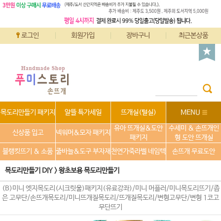
로그인
회원가입
장바구니
최근본상품
목도리만들기 패키지
알뜰 특가세일
뜨개실(털실)
MENU
유아 뜨개실&도안
수세미 & 손뜨개인
신상품 입고
넥워머&모자 패키지
패키지
형 도안 뜨개실
블랭킷뜨기 & 소품
줄바늘&도구 부자재
천연가죽라벨 네임텍
손뜨개 무료도안
목도리만들기 DIY
>
왕초보용 목도리만들기
(B)미니 엣지목도리(시크릿울)패키지(유료강좌)/미니 머플러/미니목도리뜨기/좁
은 고무단/손뜨개목도리/미니뜨개질목도리/뜨개질목도리/변형고무단/변형 1코고
무단뜨기