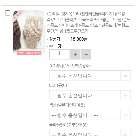
(C)미니 엣지목도리(발렌타인울)패키지(유료강
좌)/미니 머플러/미니목도리뜨기/좁은 고무단/손뜨
개목도리/미니뜨개질목도리/뜨개질목도리/변형고
무단/변형 1코고무단뜨기
상품가
18,300
원
수 량
(C)미니(15코)엣지강좌
타래(뭉치)
색상(발렌타인데이울)
줄바늘5호(고무단부분)