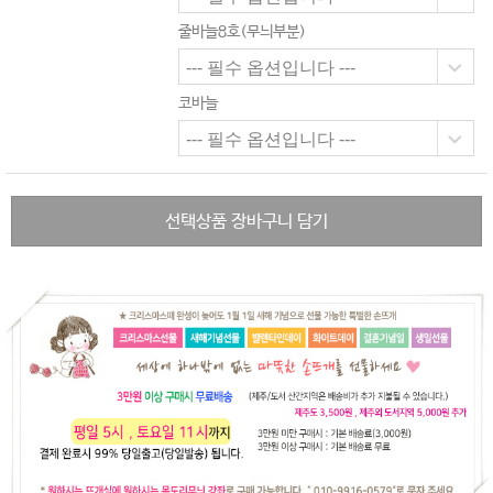
줄바늘8호(무늬부분)
코바늘
선택상품 장바구니 담기