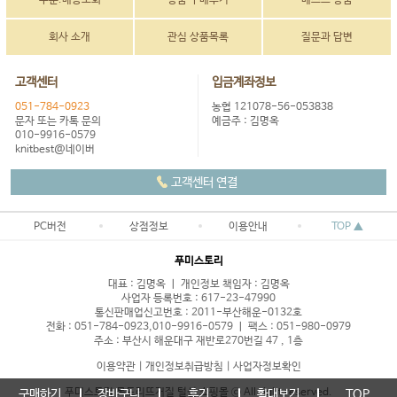
주문.배송조회
상품 구매후기
베스트 상품
회사 소개
관심 상품목록
질문과 답변
고객센터
입금계좌정보
051-784-0923
농협 121078-56-053838
문자 또는 카톡 문의
예금주 : 김명옥
010-9916-0579
knitbest@네이버
고객센터 연결
PC버전
상점정보
이용안내
TOP ▲
푸미스토리
대표 : 김명옥 ㅣ 개인정보 책임자 : 김명옥
사업자 등록번호 : 617-23-47990
통신판매업신고번호 : 2011-부산해운-0132호
전화 : 051-784-0923,010-9916-0579 ㅣ 팩스 : 051-980-0979
주소 : 부산시 해운대구 재반로270번길 47 , 1층
이용약관
|
개인정보취급방침
|
사업자정보확인
푸미스토리 목도리뜨개질 털실 쇼핑몰 ⓒ All right reserved.
구매하기
장바구니
후기
확대보기
TOP