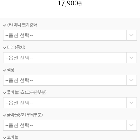
17,900
원
(B)미니 엣지강좌
타래(뭉치)
색상
줄바늘5호(고무단부분)
줄바늘8호(무늬부분)
코바늘