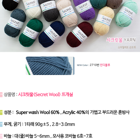
-
상품명 :
시크릿울(Secret Wool) 뜨개실
-
성분 :
Super wash Wool 60% , Acrylic 40%
의 가볍고 부드러운 혼방사
-
무게, 굵기 : 1타래 90g±5 , 2.8~3.0mm
-
바늘 : 대(줄)바늘 5~6mm , 모사용 코바늘 6호~7호