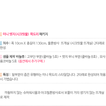
-
미니 엣지(시크릿울) 목도리
패키지
-
치수 :
폭 10cm X 총길이 130cm, 울혼방사 뜨개실 (시크릿울 뜨개실) 2타래로
완성.
-
샘플 제작 바늘류 :
고무단 부분(줄바늘 5호) + 엣지 무늬 부분(줄바늘 8호) , 모사
용코바늘 5호
(옵션에서 추가구매.)
-
특징 :
밑부분이 좁은 유행하는 미니 목도리 스타일입니다. 2타래로 완성되어 착용
시 가볍습니다.
까칠하지 않는 슈퍼워시울과 아크릴혼방사로서 보풀이 거의 생기지 않는 뜨개실
로 제작.