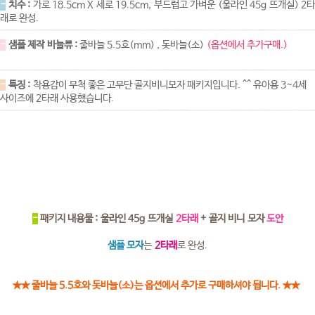
-
치수 :
가로 18.5cm X 세로 19.5cm, 부드럽고 가벼운 (울라인 45g 뜨개실) 2타
래로 완성.
-
샘플 제작 바늘류 :
줄바늘 5.5호(mm) , 돗바늘(소)
(옵션에서 추가구매.)
-
특징 :
착용감이 무척 좋은 고무단 골지비니모자 패키지입니다. ^^ 유아용 3~4세
사이즈에 2타래 사용했습니다.
-
패키지 내용물 : 울라인 45g 뜨개실
2타래
+ 골지 비니 모자
도안
샘플 모자
는
2타래
로 완성.
★★ 줄바늘 5.5호와 돗바늘(소)는 옵션에서 추가로 구매하셔야 됩니다. ★★