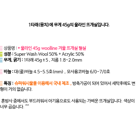
1타래(뭉치)에 무게 45g의 울라인 뜨개실입니다.
-
상품명 :
* 울라인 45g woolline 겨울 뜨개실 털실
-
성분 :
Super Wash Wool 50% + Acrylic 50%
-
무게, 굵기 :
1타래 45g±5 , 지름 1.8~2.0mm
-
바늘 :
대(줄)바늘 4.5~5.5호(mm) , 모사용코바늘 6/0~7/0호
-
특징 :
슈퍼워시울을 이용해서 국내 제조 ,
방축가공이 되어 있어서 세탁후에도 변
형이 거의 없습니다.
혼방사 중에서도 부드러워서 아기용으로도 사용되는 가벼운 뜨개실입니다. 색상이
너무 곱습니다. ^^