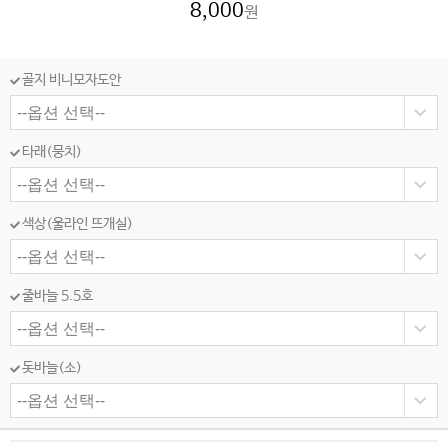
8,000
원
골지 비니모자도안
타래(뭉치)
색상(울라인 뜨개실)
줄바늘 5.5호
돗바늘(소)