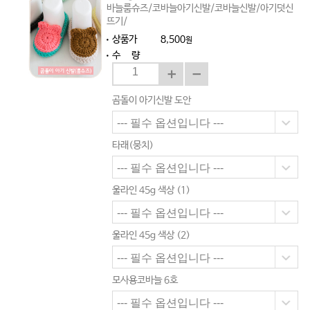
바늘룸슈즈/코바늘아기신발/코바늘신발/아기덧신
뜨기/
상품가
8,500
원
수 량
곰돌이 아기신발 도안
타래(뭉치)
울라인 45g 색상 (1)
울라인 45g 색상 (2)
모사용코바늘 6호