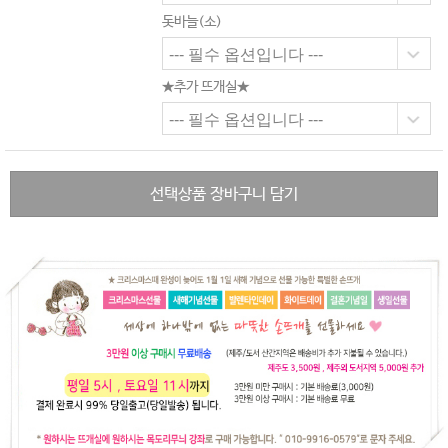
돗바늘(소)
★추가 뜨개실★
선택상품 장바구니 담기