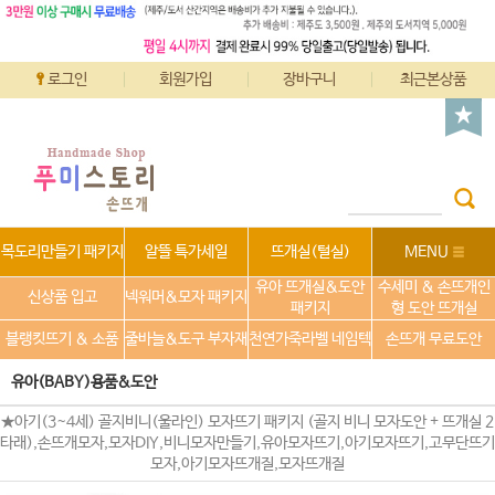
로그인
회원가입
장바구니
최근본상품
목도리만들기 패키지
알뜰 특가세일
뜨개실(털실)
MENU
유아 뜨개실&도안
수세미 & 손뜨개인
신상품 입고
넥워머&모자 패키지
패키지
형 도안 뜨개실
블랭킷뜨기 & 소품
줄바늘&도구 부자재
천연가죽라벨 네임텍
손뜨개 무료도안
유아(BABY)용품&도안
★아기(3~4세) 골지비니(울라인) 모자뜨기 패키지 (골지 비니 모자도안 + 뜨개실 2
타래),손뜨개모자,모자DIY,비니모자만들기,유아모자뜨기,아기모자뜨기,고무단뜨기
모자,아기모자뜨개질,모자뜨개질