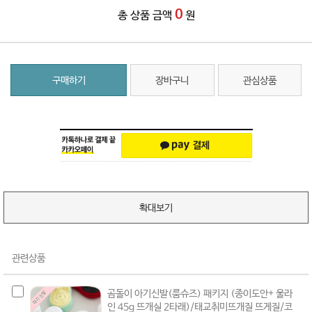
0
총 상품 금액
원
구매하기
장바구니
관심상품
확대보기
관련상품
곰돌이 아기신발(룸슈즈) 패키지 (종이도안+ 울라
인 45g 뜨개실 2타래)/태교취미뜨개질 뜨게질/코