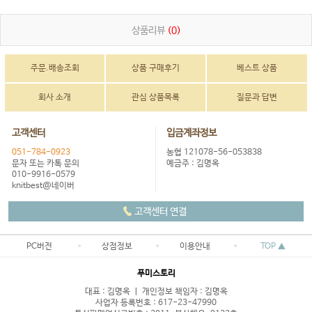
상품리뷰
(0)
주문.배송조회
상품 구매후기
베스트 상품
회사 소개
관심 상품목록
질문과 답변
고객센터
입금계좌정보
051-784-0923
농협 121078-56-053838
문자 또는 카톡 문의
예금주 : 김명옥
010-9916-0579
knitbest@네이버
고객센터 연결
PC버전
상점정보
이용안내
TOP ▲
푸미스토리
대표 : 김명옥 ㅣ 개인정보 책임자 : 김명옥
사업자 등록번호 : 617-23-47990