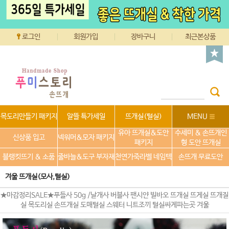
로그인
회원가입
장바구니
최근본상품
목도리만들기 패키지
알뜰 특가세일
뜨개실(털실)
MENU
유아 뜨개실&도안
수세미 & 손뜨개인
신상품 입고
넥워머&모자 패키지
패키지
형 도안 뜨개실
블랭킷뜨기 & 소품
줄바늘&도구 부자재
천연가죽라벨 네임텍
손뜨개 무료도안
겨울 뜨개실(모사,털실)
★마감정리SALE★푸들사 50g /날개사 버블사 팬시얀 빌바오 뜨개실 뜨게실 뜨개질
실 목도리실 손뜨개실 도매털실 스웨터 니트조끼 털실싸게파는곳 겨울