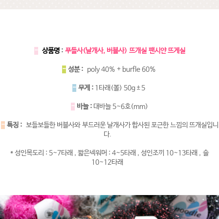
-
상품명
:
푸들사(날개사, 버블사) 뜨개실 팬시얀 뜨게실
-
성분 :
poly 40% + burfle 60%
-
무게 :
1타래(볼) 50g±5
-
바늘 :
대바늘 5~6호(mm)
-
특징 :
보들보들한 버블사와 부드러운 날개사가 합사된 포근한 느낌의 뜨개실입니
다.
* 성인목도리 : 5~7타래 , 짧은넥워머 : 4~5타래 , 성인조끼 10~13타래 , 숄
10~12타래