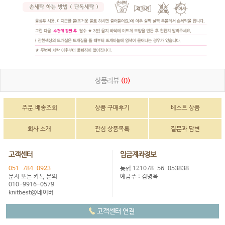
상품리뷰
(0)
주문.배송조회
상품 구매후기
베스트 상품
회사 소개
관심 상품목록
질문과 답변
고객센터
입금계좌정보
051-784-0923
농협 121078-56-053838
문자 또는 카톡 문의
예금주 : 김명옥
010-9916-0579
knitbest@네이버
고객센터 연결