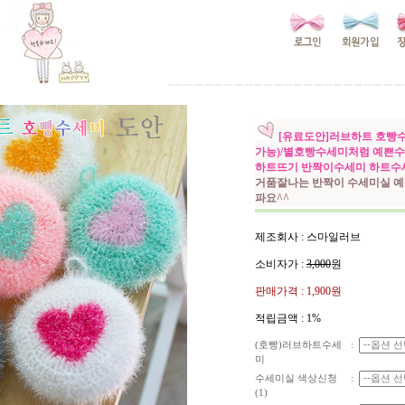
[유료도안]러브하트 호빵
가능)/별호빵수세미처럼 예쁜
하트뜨기 반짝이수세미 하트수
거품잘나는 반짝이 수세미실 예
파요^^
제조회사 : 스마일러브
소비자가 :
3,000
원
판매가격 :
1,900원
적립금액 :
1%
(호빵)러브하트수세
:
미
수세미실 색상신청
:
(1)