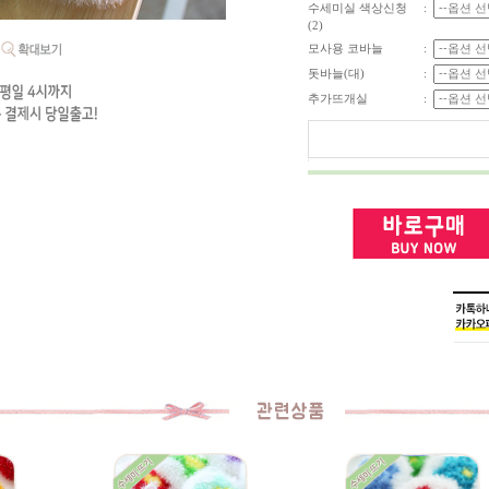
수세미실 색상신청
:
(2)
모사용 코바늘
:
돗바늘(대)
:
추가뜨개실
: