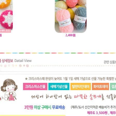
원
2,400
원