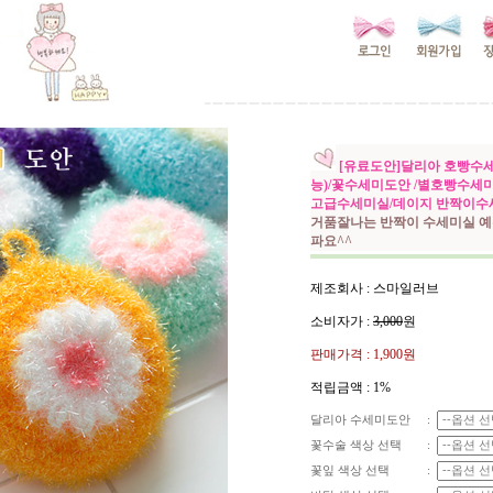
[유료도안]달리아 호빵수
능)/꽃수세미도안 /별호빵수세
고급수세미실/데이지 반짝이수
거품잘나는 반짝이 수세미실 예
파요^^
제조회사 : 스마일러브
소비자가 :
3,000
원
판매가격 :
1,900원
적립금액 :
1%
달리아 수세미도안
:
꽃수술 색상 선택
:
꽃잎 색상 선택
: