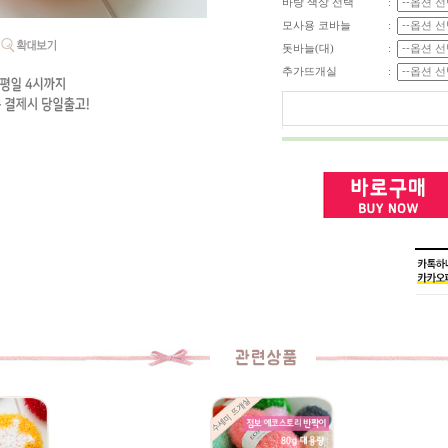
바탕 색상 선택
:
모사용 코바늘
:
돗바늘(대)
:
추가뜨개실
: