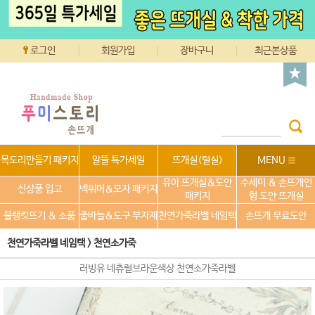
로그인
회원가입
장바구니
최근본상품
목도리만들기 패키지
알뜰 특가세일
뜨개실(털실)
MENU
유아 뜨개실&도안
수세미 & 손뜨개인
신상품 입고
넥워머&모자 패키지
패키지
형 도안 뜨개실
블랭킷뜨기 & 소품
줄바늘&도구 부자재
천연가죽라벨 네임텍
손뜨개 무료도안
천연가죽라벨 네임택
>
천연소가죽
러빙유 네츄럴브라운색상 천연소가죽라벨