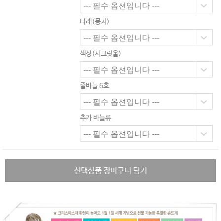
타래(뭉치)
색상(시크릿울)
줄바늘 6호
추가 바늘류
선택상품 장바구니 담기