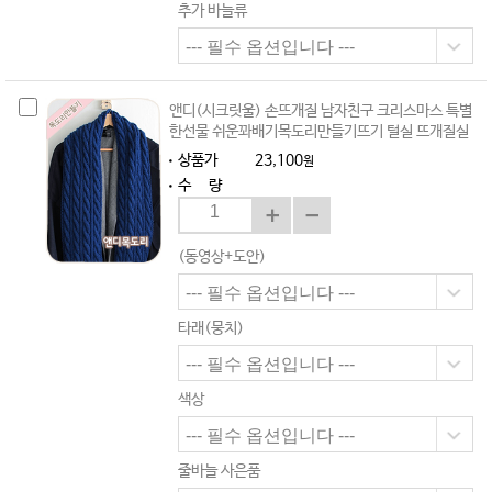
추가 바늘류
앤디(시크릿울) 손뜨개질 남자친구 크리스마스 특별
한선물 쉬운꽈배기목도리만들기뜨기 털실 뜨개질실
상품가
23,100
원
수 량
(동영상+도안)
타래(뭉치)
색상
줄바늘 사은품