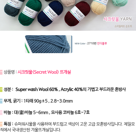
-
상품명 :
시크릿울(Secret Wool) 뜨개실
-
성분 :
Super wash Wool 60% , Acrylic 40%
의 가볍고 부드러운 혼방사
-
무게, 굵기 : 1타래 90g±5 , 2.8~3.0mm
-
바늘 : 대(줄)바늘 5~6mm , 모사용 코바늘 6호~7호
-
특징 :
슈퍼워시울을 사용하여 부드럽고 색상이 고운 고급 모혼방사입니다. 제일모
직에서 국내생산된 겨울뜨개실입니다.