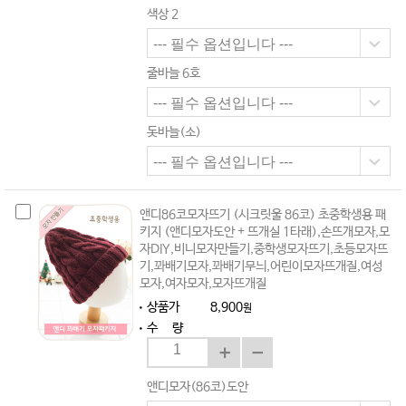
색상 2
줄바늘 6호
돗바늘(소)
앤디86코모자뜨기 (시크릿울 86코) 초중학생용 패
키지 (앤디모자도안 + 뜨개실 1타래),손뜨개모자,모
자DIY,비니모자만들기,중학생모자뜨기,초등모자뜨
기,꽈배기모자,꽈배기무늬,어린이모자뜨개질,여성
모자,여자모자,모자뜨개질
상품가
8,900
원
수 량
앤디모자(86코)도안