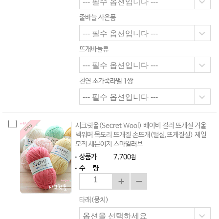
줄바늘 사은품
뜨개바늘류
천연 소가죽라벨 1쌍
시크릿울(Secret Wool) 베이비 컬러 뜨개실 겨울
넥워머 목도리 뜨개질 손뜨개(털실,뜨게질실) 제일
모직 세븐이지 스마일러브
상품가
7,700
원
수 량
타래(뭉치)