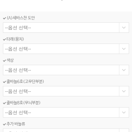
(A)세바스찬 도안
타래(뭉치)
색상
줄바늘6호(고무단부분)
줄바늘8호(무늬부분)
추가 바늘류