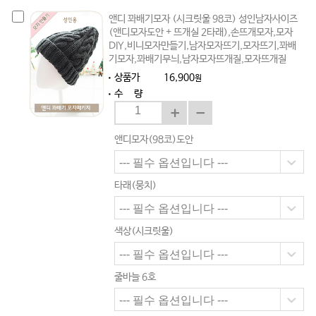
앤디 꽈배기모자 (시크릿울 98코) 성인남자사이즈
(앤디모자도안 + 뜨개실 2타래),손뜨개모자,모자
DIY,비니모자만들기,남자모자뜨기,모자뜨기,꽈배
기모자,꽈배기무늬,남자모자뜨개질,모자뜨개질
상품가
16,900
원
수 량
앤디모자(98코)도안
타래(뭉치)
색상(시크릿울)
줄바늘 6호