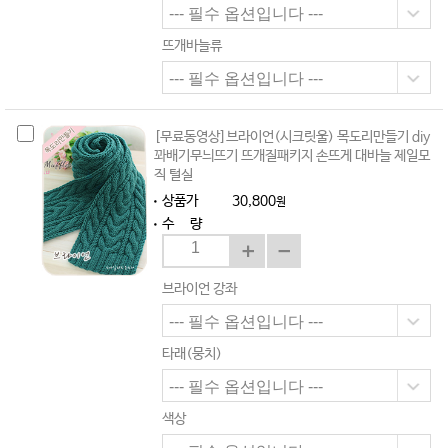
뜨개바늘류
[무료동영상]브라이언(시크릿울) 목도리만들기 diy
꽈배기무늬뜨기 뜨개질패키지 손뜨게 대바늘 제일모
직 털실
상품가
30,800
원
수 량
브라이언 강좌
타래(뭉치)
색상