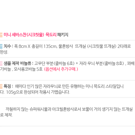
-
미니 세바스찬(시크릿울) 목도리
패키지
-
치수 :
폭 8cm X 총길이 135cm, 울혼방사 뜨개실 (시크릿울 뜨개실) 2타래로
완성.
-
샘플 제작 바늘류 :
고무단 부분(줄바늘 6호) + 자라 무늬 부분(줄바늘 8호) , 꽈배
기바늘 , 모사용코바늘 5호
(옵션에서 추가구매.)
-
특징 :
해마다 인기 많은 자라무늬로 만든 유행하는 미니 목도리 스타일입니
다. 105g으로 완성되어 착용시 가볍습니다.
까칠하지 않는 슈퍼워시울과 아크릴혼방사로서 보풀이 거의 생기지 않는 뜨개실
로 제작.