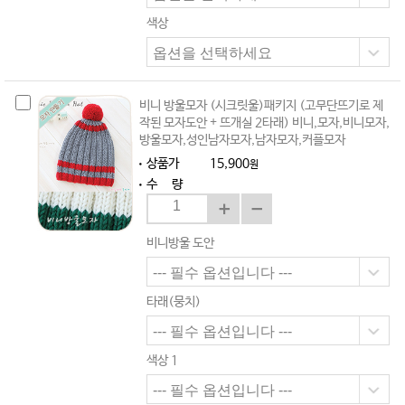
색상
비니 방울모자 (시크릿울)패키지 (고무단뜨기로 제
작된 모자도안 + 뜨개실 2타래) 비니,모자,비니모자,
방울모자,성인남자모자,남자모자,커플모자
상품가
15,900
원
수 량
비니방울 도안
타래(뭉치)
색상 1