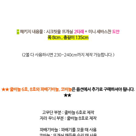
-
패키지 내용물 : 시크릿울 뜨개실
2타래
+ 미니 세바스찬
도안
폭 8cm , 총길이 135cm
(2볼 다 사용하시면 230~240cm까지 제작 가능합니다.)
★★ 줄바늘 6호, 8호와 꽈배기바늘, 코바늘
은 옵션에서 추가로 구매하셔야 됩니다.
★★
고무단 부분 : 줄바늘 6호로 제작
자라 무늬 부분 : 줄바늘 8호로 제작
꽈배기바늘 : 꽈배기를 꼬을 때 사용
코바늘 : 뜨개실 매듭을 숨길 때 사용