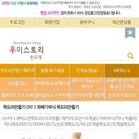
로그인
회원가입
장바구니
최근본상품
목도리만들기 패키지
알뜰 특가세일
뜨개실(털실)
MENU
유아 뜨개실&도안
수세미 & 손뜨개인
신상품 입고
넥워머&모자 패키지
패키지
형 도안 뜨개실
블랭킷뜨기 & 소품
줄바늘&도구 부자재
천연가죽라벨 네임텍
손뜨개 무료도안
목도리만들기 DIY
>
꽈배기무늬 목도리만들기
(A)미니 세바스찬목도리(시크릿울) 패키지(도안+뜨개실)/자라무늬/미니 머플러/
미니목도리뜨기/자라무늬뜨기/손뜨개목도리/미니뜨개질목도리/뜨개질목도리