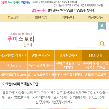
로그인
회원가입
장바구니
최근본상품
목도리만들기 패키지
알뜰 특가세일
뜨개실(털실)
MENU
유아 뜨개실&도안
수세미 & 손뜨개인
신상품 입고
넥워머&모자 패키지
패키지
형 도안 뜨개실
블랭킷뜨기 & 소품
줄바늘&도구 부자재
천연가죽라벨 네임텍
손뜨개 무료도안
아크릴수세미 뜨개질&도안
[유료도안]사랑꽃수세미 뜨기 도안(수세미실은 옵션에서 추가구매 가능)/사랑꽃수
세미뜨기/별호빵수세미처럼 예쁜수세미뜨기/수세미실/웰빙수세미실/고급수세미
실/꽃수세미/봄꽃향기수세미