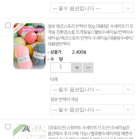
점보 에코스토리 반짝이 80g 대용량] 수세미뜨기 뜨
개실 친환경소품 뜨개질실//웰빙수세미실/반짝이수
세미실/에코스토리 반짝이 수세미실/대용량수세미/
대용량반짝이
상품가
2,400
원
수 량
타래
점보 반짝이 색상
[유료도안]스윗하트 수세미뜨기 도안(수세미실은
옵션에서 추가구매 가능)/별호빵수세미처럼 예쁜수