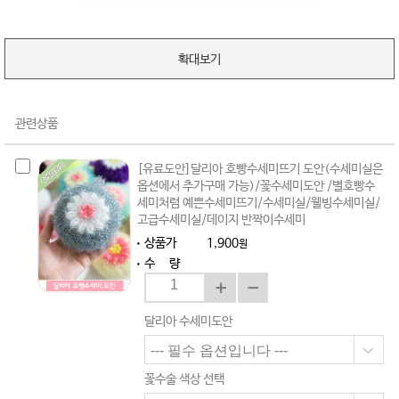
확대보기
관련상품
[유료도안]달리아 호빵수세미뜨기 도안(수세미실은
옵션에서 추가구매 가능)/꽃수세미도안 /별호빵수
세미처럼 예쁜수세미뜨기/수세미실/웰빙수세미실/
고급수세미실/데이지 반짝이수세미
상품가
1,900
원
수 량
달리아 수세미도안
꽃수술 색상 선택