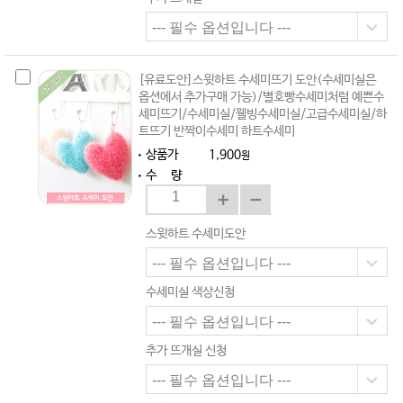
[유료도안]스윗하트 수세미뜨기 도안(수세미실은
옵션에서 추가구매 가능)/별호빵수세미처럼 예쁜수
세미뜨기/수세미실/웰빙수세미실/고급수세미실/하
트뜨기 반짝이수세미 하트수세미
상품가
1,900
원
수 량
스윗하트 수세미도안
수세미실 색상신청
추가 뜨개실 신청