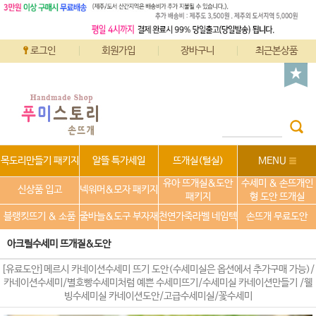
로그인
회원가입
장바구니
최근본상품
목도리만들기 패키지
알뜰 특가세일
뜨개실(털실)
MENU
유아 뜨개실&도안
수세미 & 손뜨개인
신상품 입고
넥워머&모자 패키지
패키지
형 도안 뜨개실
블랭킷뜨기 & 소품
줄바늘&도구 부자재
천연가죽라벨 네임텍
손뜨개 무료도안
아크릴수세미 뜨개질&도안
[유료도안]메르시 카네이션수세미 뜨기 도안(수세미실은 옵션에서 추가구매 가능)/
카네이션수세미/별호빵수세미처럼 예쁜 수세미뜨기/수세미실 카네이션만들기 /웰
빙수세미실 카네이션도안/고급수세미실/꽃수세미