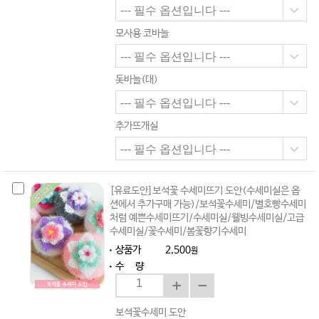
모사용 코바늘
돗바늘(대)
추가뜨개실
[유료도안]보석꽃 수세미뜨기 도안(수세미실은 옵
션에서 추가구매 가능)/보석꽃수세미/별호빵수세미
처럼 예쁜수세미뜨기/수세미실/웰빙수세미실/고급
수세미실/꽃수세미/봄꽃향기수세미
상품가
2,500
원
수 량
보석꽃수세미 도안