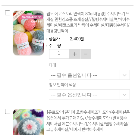
점보 에코스토리 반짝이 80g 대용량] 수세미뜨기 뜨
개실 친환경소품 뜨개질실//웰빙수세미실/반짝이수
세미실/에코스토리 반짝이 수세미실/대용량수세미/
대용량반짝이
상품가
2,400
원
수 량
타래
점보 반짝이 색상
[유료도안]달리아 호빵수세미뜨기 도안(수세미실은
옵션에서 추가구매 가능)/꽃수세미도안 /별호빵수
세미처럼 예쁜수세미뜨기/수세미실/웰빙수세미실/
고급수세미실/데이지 반짝이수세미