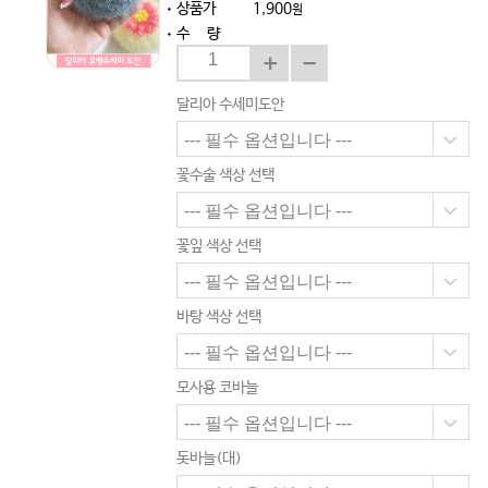
상품가
1,900
원
수 량
달리아 수세미도안
꽃수술 색상 선택
꽃잎 색상 선택
바탕 색상 선택
모사용 코바늘
돗바늘(대)