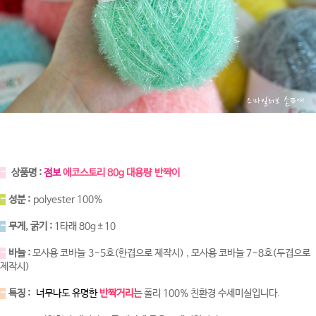
-
상품명 :
점보
에코스토리 80g 대용량 반짝이
-
성분 :
polyester 100%
-
무게, 굵기 :
1타래 80g±10
-
바늘 :
모사용 코바늘 3~5호(한겹으로 제작시) , 모사용 코바늘 7~8호(두겹으로
제작시)
-
특징 :
너무나도 유명한
반짝거리는
폴리 100% 친환경 수세미실입니다.