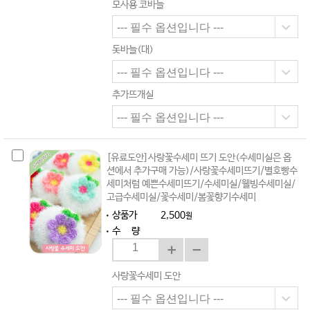
모사용 코바늘
돗바늘(대)
추가뜨개실
[유료도안]사랑꽃수세미 뜨기 도안(수세미실은 옵
션에서 추가구매 가능)/사랑꽃수세미뜨기/별호빵수
세미처럼 예쁜수세미뜨기/수세미실/웰빙수세미실/
고급수세미실/꽃수세미/봄꽃향기수세미
상품가
2,500
원
수 량
사랑꽃수세미 도안