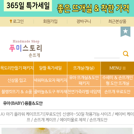
로그인
회원가입
장바구니
최근본상품
목도리만들기 패키지
알뜰 특가세일
뜨개실(털실)
MENU
유아 뜨개실&도안
수세미 & 손뜨개인
신상품 입고
넥워머&모자 패키지
패키지
형 도안 뜨개실
블랭킷뜨기 & 소품
줄바늘&도구 부자재
천연가죽라벨 네임텍
손뜨개 무료도안
유아(BABY)용품&도안
A) 아기 플라워 케이프뜨기[무료도안] 신생아~50일 착용가능 사이즈 / 베이비 케이
프 / 손뜨개 케이프 / 에이미울로 제작 / 손뜨개도안