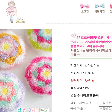
[유료도안]별꽃 호빵수세미
수세미뜨기/수세미실/반짝이수
퐁퐁수세미 코바늘수세미
거품잘나는 반짝이 수세미실 예
파요^^
제조회사 : 스마일러브
소비자가 :
4,000
원
판매가격 :
1,900원
적립금액 :
1%
별꽃 수세미도안 출력
별꽃 수세미 도안
:
배색 색상(1)
: