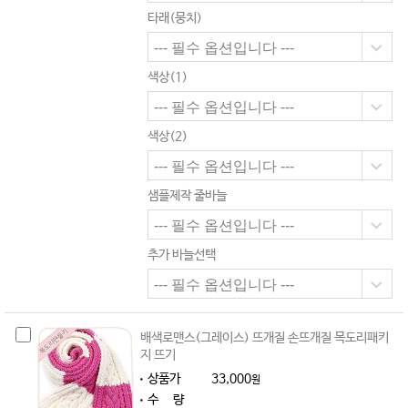
타래(뭉치)
색상(1)
색상(2)
샘플제작 줄바늘
추가 바늘선택
배색로맨스(그레이스) 뜨개질 손뜨개질 목도리패키
지 뜨기
상품가
33,000
원
수 량