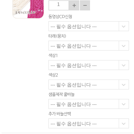
동영상CD신청
타래(뭉치)
색상1
색상2
샘플제작 줄바늘
추가 바늘선택