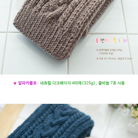
★
알파카폴로
:
네츄럴 다크베이지 4타래(325g) , 줄바늘 7호 사용