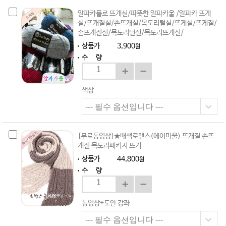
알파카폴로 뜨개실/따뜻한 알파카울 /알파카 뜨게
실/뜨개질실/손뜨개실/목도리털실/뜨게실/뜨게질/
손뜨개질실/목도리털실/목도리뜨개실/
상품가
3,900
원
수 량
색상
[무료동영상]★배색로맨스(에이미울) 뜨개질 손뜨
개질 목도리패키지 뜨기
상품가
44,800
원
수 량
동영상+도안 강좌