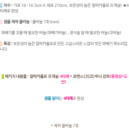
-
치수 :
가로 16~16.5cm X 세로 210cm, 보온성이 높은 알파카폴로 뜨개실) ★4
타래로 완성.
-
샘플 제작 줄바늘 :
줄바늘 7호(mm)
꽈배기를 꼬을 때 필요한 바늘(꽈배기바늘) , 장식술 달 때 필요한 바늘(코바늘)
-
특징 :
보온성이 높은 알파카폴로로 만든 고급스러운 느낌의 멋진 꽈배기 목도리입
니다.
-
패키지 내용물 : 알파카폴로 뜨개실
4타래
+ 로맨스(35코)무늬 강좌
(동영상+도
안)
.
샘플 길이
는
4타래
로 완성.
+ 제작 줄바늘 7호