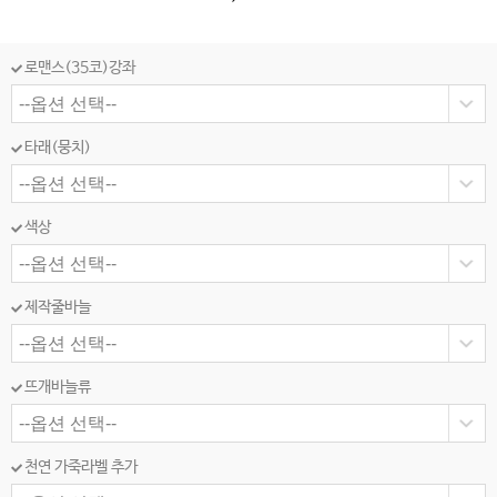
로맨스(35코)강좌
타래(뭉치)
색상
제작줄바늘
뜨개바늘류
천연 가죽라벨 추가