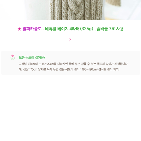
★
알파카폴로
:
네츄럴 베이지 4타래(325g) , 줄바늘 7호 사용
?