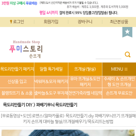
로그인
회원가입
장바구니
최근본상품
목도리만들기 패키지
알뜰 특가세일
뜨개실(털실)
MENU
유아 뜨개실&도안
수세미 & 손뜨개인
신상품 입고
넥워머&모자 패키지
패키지
형 도안 뜨개실
블랭킷뜨기 & 소품
줄바늘&도구 부자재
천연가죽라벨 네임텍
손뜨개 무료도안
목도리만들기 DIY
>
꽈배기무늬 목도리만들기
[무료동영상+도안]로맨스(알파카폴로) 목도리만들기 diy 꽈배기무늬뜨기 뜨개질패
키지 손뜨게 대바늘 털실/뜨개질배우기/목도리뜨는방법