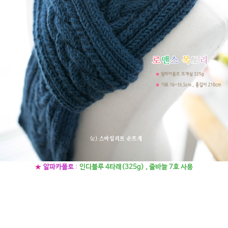
★
알파카폴로
:
인디블루 4타래(325g) , 줄바늘 7호 사용