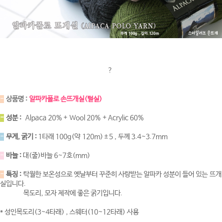
?
-
상품명 :
알파카폴로 손뜨개실(털실)
-
성분 :
Alpaca 20% + Wool 20% + Acrylic 60%
-
무게, 굵기 :
1타래 100g(약 120m)±5 , 두께 3.4~3.7mm
-
바늘 :
대(줄)바늘 6~7호(mm)
-
특징 :
탁월한 보온성으로 옛날부터 꾸준히 사랑받는 알파카 성분이 들어 있는 뜨개
실입니다.
목도리, 모자 제작에 좋은 굵기입니다.
* 성인목도리(3~4타래) , 스웨터(10~12타래) 사용