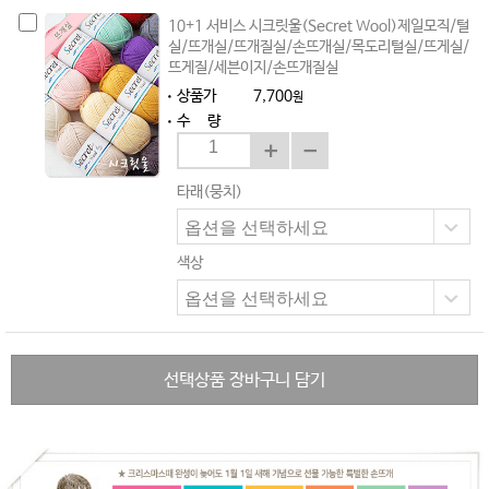
10+1 서비스 시크릿울(Secret Wool)제일모직/털
실/뜨개실/뜨개질실/손뜨개실/목도리털실/뜨게실/
뜨게질/세븐이지/손뜨개질실
상품가
7,700
원
수 량
타래(뭉치)
색상
선택상품 장바구니 담기