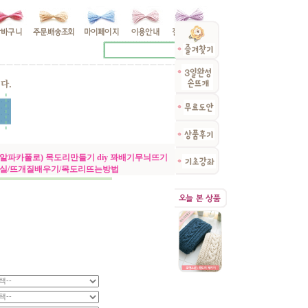
알파카폴로) 목도리만들기 diy 꽈배기무늬뜨기
털실/뜨개질배우기/목도리뜨는방법