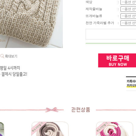
색상
:
제작줄바늘
:
뜨개바늘류
:
천연 가죽라벨 추가
: