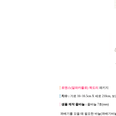
-
로맨스(알파카폴로) 목도리
패키지
-
치수 :
가로 16~16.5cm X 세로 210c
-
샘플 제작 줄바늘 :
줄바늘 7호(mm)
꽈배기를 꼬을 때 필요한 바늘(꽈배기바늘)