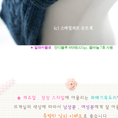
★
알파카폴로
:
인디블루 4타래(325g) , 줄바늘 7호 사용