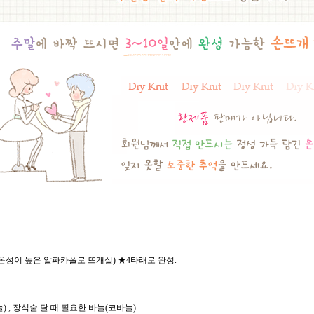
m, 보온성이 높은 알파카폴로 뜨개실) ★4타래로 완성.
 , 장식술 달 때 필요한 바늘(코바늘)