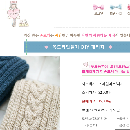
[무료동영상+도안]로맨스(
뜨개질패키지 손뜨게 대바늘 
제조회사 : 스마일러브/터키
소비자가 :
32,000
원
판매가격 :
15,600원
로맨스(35코)목도리 도안
로맨스(35코)강좌
:
타래(뭉치)
: