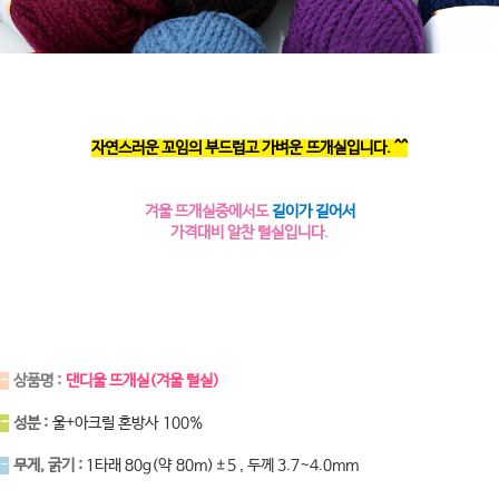
자연스러운 꼬임의 부드럽고 가벼운 뜨개실입니다. ^^
겨울 뜨개실중에서도
길이가 길어서
가격대비 알찬 털실입니다.
-
상품명 :
댄디울 뜨개실(겨울 털실)
-
성분 :
울+아크릴 혼방사 100%
-
무게, 굵기 :
1타래 80g(약 80m)±5 , 두께 3.7~4.0mm