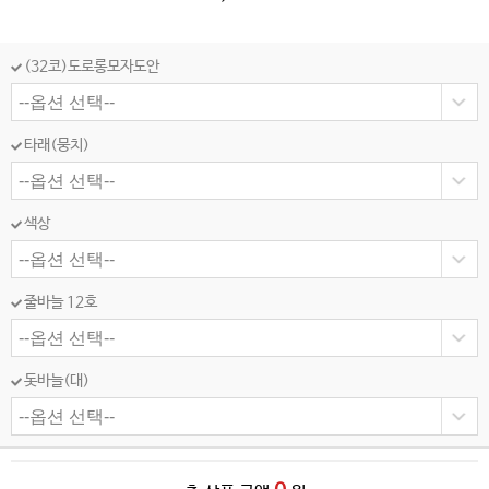
(32코)도로롱모자도안
타래(뭉치)
색상
줄바늘 12호
돗바늘(대)