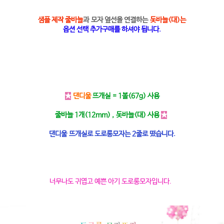
샘플 제작 줄바늘
과 모자 옆선을 연결하는
돗바늘(대)는
옵션 선택 추가구매를 하셔야 됩니다.
★
댄디울
뜨개실 = 1볼(67g) 사용
줄바늘 1개(12mm) , 돗바늘(대) 사용
★
댄디울 뜨개실로 도로롱모자는 2줄로 떴습니다.
너무나도 귀엽고 예쁜 아기 도로롱모자입니다.