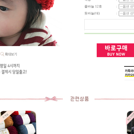
줄바늘 12호
:
돗바늘(대)
: