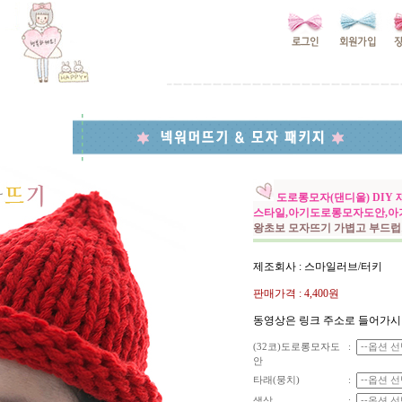
도로롱모자(댄디울) DI
스타일,아기도로롱모자도안,
왕초보 모자뜨기 가볍고 부드
제조회사 : 스마일러브/터키
판매가격 :
4,400원
동영상은 링크 주소로 들어가시
(32코)도로롱모자도
:
안
타래(뭉치)
:
색상
: