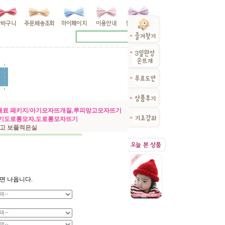
Y 재료 패키지/아기모자뜨개질,루피망고모자뜨기
아기도로롱모자,도로롱모자뜨기
럽고 보풀적은실
면 나옵니다.