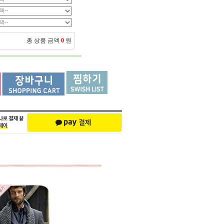
총 상품 금액
0
원