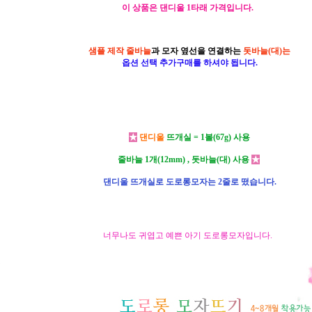
이 상품은 댄디울 1타래 가격입니다.
샘플 제작 줄바늘
과 모자 옆선을 연결하는
돗바늘(대)는
옵션 선택 추가구매를 하셔야 됩니다.
★
댄디울
뜨개실 = 1볼(67g) 사용
줄바늘 1개(12mm) , 돗바늘(대) 사용
★
댄디울 뜨개실로 도로롱모자는 2줄로 떴습니다.
너무나도 귀엽고 예쁜 아기 도로롱모자입니다.