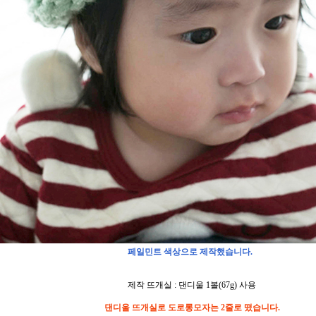
페일민트 색상으로 제작했습니다.
제작 뜨개실 : 댄디울 1볼(67g) 사용
댄디울 뜨개실로 도로롱모자는 2줄로 떴습니다.