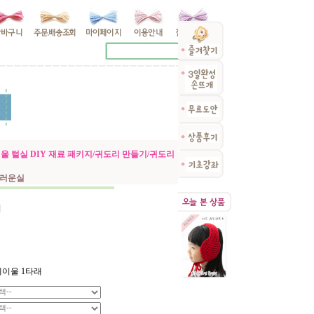
울 털실 DIY 재료 패키지/귀도리 만들기/귀도리
드러운실
직
이울 1타래