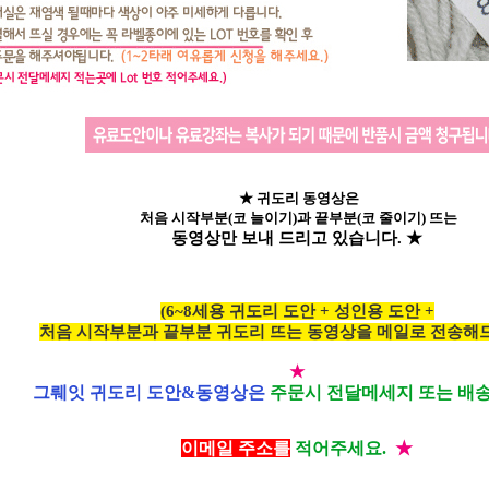
★ 귀도리 동영상은
처음 시작부분(코 늘이기)과 끝부분(코 줄이기) 뜨는
동영상만 보내 드리고 있습니다. ★
(6~8세용 귀도리 도안 + 성인용 도안 +
처음
시작부분과 끝부분 귀도리 뜨는 동영상을 메일로 전송해드
★
그뤠잇 귀도리 도안&동영상은
주문시 전달메세지 또는 배
이메일 주소를
적어주세요.
★