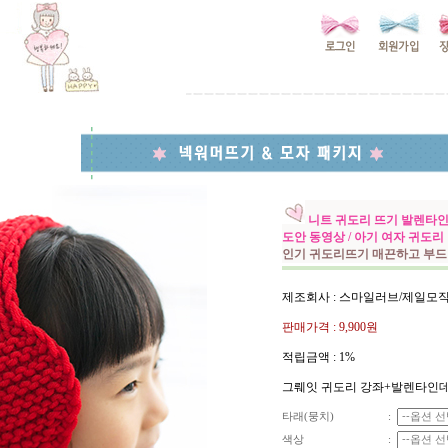
니트 귀도리 뜨기 발렌타인
도안 동영상 / 아기 여자 귀도리
인기 귀도리뜨기 매끈하고 부
제조회사 : 스마일러브/제일모
판매가격 :
9,900원
적립금액 :
1%
그뤠잇 귀도리 강좌+발렌타인데
타래(뭉치)
:
색상
: