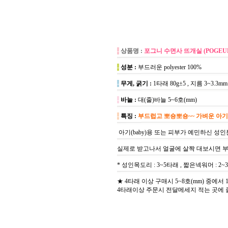
-
상품명 :
포그니 수면사 뜨개실 (POGEUN
-
성분 :
부드러운 polyester 100%
-
무게, 굵기 :
1타래 80g±5 , 지름 3~3.3mm
-
바늘 :
대(줄)바늘 5~6호(mm)
-
특징 :
부드럽고 뽀숑뽀숑~~ 가벼운 아
아기(baby)용 또는 피부가 예민하신 성
실제로 받고나서 얼굴에 살짝 대보시면 부
* 성인목도리 : 3~5타래 , 짧은넥워머 : 2
★ 4타래 이상 구매시 5~8호(mm) 중에
4타래이상 주문시 전달메세지 적는 곳에 