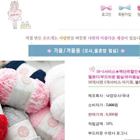
10+1서비스★팩단위할인★포
멜로디/부드러운 털실/유아용실
10개사면 1개서비스 아기옷, 
제조회사 : 낙양모사/국내
소비자가 :
7,000
원
판매가격 :
6,000원
적립금액 :
10%
부드러운 수면사 포그니