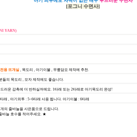
아기 피부에도 자극이 없는 매우
부드러운 수면사
[포그니 수면사]
I YARN)
기전용 뜨개실
, 목도리 , 아기이불 , 무릎담요 제작에 추천.
인분들의 목도리 , 모자 제작에도 좋습니다.
드러운 감촉에 더 반하실꺼에요. 1타래 또는 2타래로 아기목도리 완성!
~3타래 , 아기외투 : 5~6타래 사용 됩니다. 아기이불 : 6타래
서 1개의 줄바늘을 사은품으로 드립니다.
줄바늘 호수를 적어주세요. ★