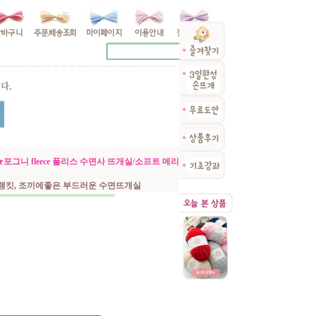
그니 fleece 플리스 수면사 뜨개실/소프트 메리
블랭킷, 조끼에좋은 부드러운 수면뜨개실