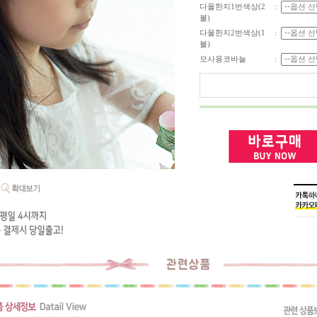
다올한지1번색상(2
:
볼)
다올한지2번색상(1
:
볼)
모사용코바늘
: