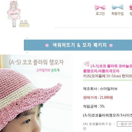
(A-S)코코 플라워 코바
름챙모자,여름뜨개모자
키즈(모자둘레 51~52cm) 한
제조회사 : 스마일러브
판매가격 :
21,000원
적립금액 :
5%
(A-S)코코플라워챙모자 S사이
(A) 코코플라워 S 도
:
안