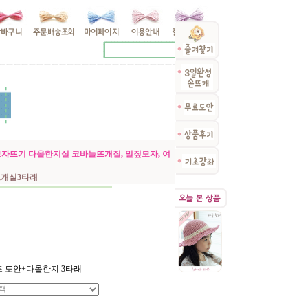
늘모자뜨기 다올한지실 코바늘뜨개질, 밀짚모자, 여
지뜨개실3타래
즈 도안+다올한지 3타래