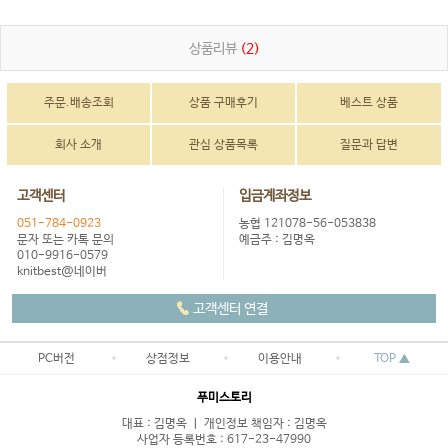
상품리뷰
(2)
주문.배송조회
상품 구매후기
베스트 상품
회사 소개
관심 상품목록
질문과 답변
고객센터
입금계좌정보
051-784-0923
농협 121078-56-053838
문자 또는 카톡 문의
예금주 : 김명옥
010-9916-0579
knitbest@네이버
고객센터 연결
PC버전
상점정보
이용안내
TOP ▲
푸미스토리
대표 : 김명옥 ㅣ 개인정보 책임자 : 김명옥
사업자 등록번호 : 617-23-47990