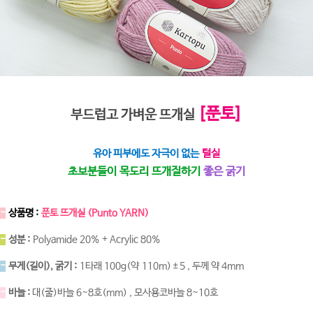
[푼토]
부드럽고 가벼운 뜨개실
유아 피부에도 자극이 없는
털실
초보분들이 목도리 뜨개질하기
좋은 굵기
-
상품명 :
푼토 뜨개실 (Punto YARN)
-
성분 :
Polyamide 20% + Acrylic 80%
-
무게(길이), 굵기 :
1타래 100g(약 110m)±5 , 두께 약 4mm
-
바늘 :
대(줄)바늘 6~8호(mm) , 모사용코바늘 8~10호