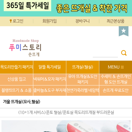
로그인
회원가입
장바구니
최근본상품
목도리만들기 패키지
알뜰 특가세일
뜨개실(털실)
MENU
유아 뜨개실&도안
수세미 & 손뜨개인
신상품 입고
넥워머&모자 패키지
패키지
형 도안 뜨개실
블랭킷뜨기 & 소품
줄바늘&도구 부자재
천연가죽라벨 네임텍
손뜨개 무료도안
겨울 뜨개실(모사,털실)
(10+1개 서비스)푼토 털실/푼토실 목도리뜨개질 부드러운실