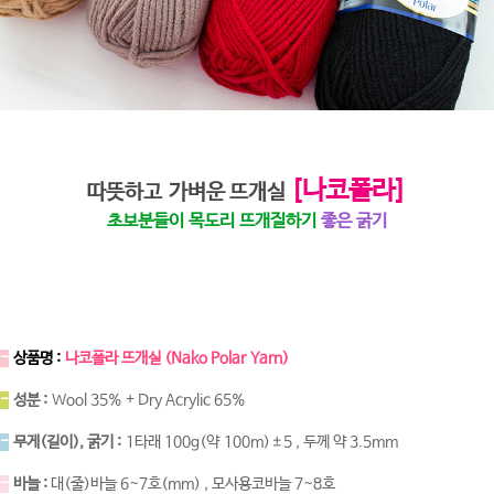
[나코폴라]
따뜻하고 가벼운 뜨개실
초보분들이 목도리 뜨개질하기
좋은 굵기
-
상품명 :
나코폴라 뜨개실 (Nako Polar Yarn)
-
성분 :
Wool 35% + Dry Acrylic 65%
-
무게(길이), 굵기 :
1타래 100g(약 100m)±5 , 두께 약 3.5mm
-
바늘 :
대(줄)바늘 6~7호(mm) , 모사용코바늘 7~8호