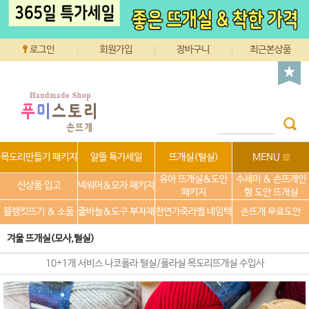
로그인
회원가입
장바구니
최근본상품
목도리만들기 패키지
알뜰 특가세일
뜨개실(털실)
MENU
유아 뜨개실&도안
수세미 & 손뜨개인
신상품 입고
넥워머&모자 패키지
패키지
형 도안 뜨개실
블랭킷뜨기 & 소품
줄바늘&도구 부자재
천연가죽라벨 네임텍
손뜨개 무료도안
겨울 뜨개실(모사,털실)
10+1개 서비스 나코폴라 털실/폴라실 목도리뜨개실 수입사