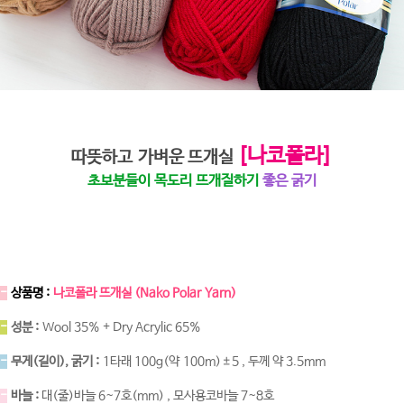
[나코폴라]
따뜻하고 가벼운 뜨개실
초보분들이 목도리 뜨개질하기
좋은 굵기
-
상품명 :
나코폴라 뜨개실 (Nako Polar Yarn)
-
성분 :
Wool 35% + Dry Acrylic 65%
-
무게(길이), 굵기 :
1타래 100g(약 100m)±5 , 두께 약 3.5mm
-
바늘 :
대(줄)바늘 6~7호(mm) , 모사용코바늘 7~8호