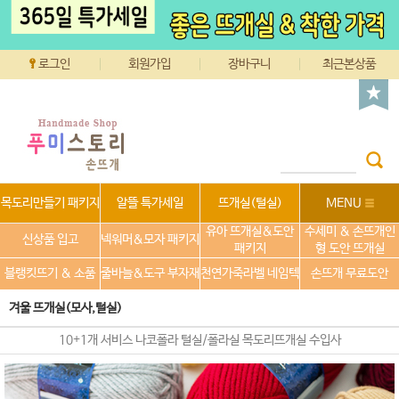
로그인
회원가입
장바구니
최근본상품
목도리만들기 패키지
알뜰 특가세일
뜨개실(털실)
MENU
유아 뜨개실&도안
수세미 & 손뜨개인
신상품 입고
넥워머&모자 패키지
패키지
형 도안 뜨개실
블랭킷뜨기 & 소품
줄바늘&도구 부자재
천연가죽라벨 네임텍
손뜨개 무료도안
겨울 뜨개실(모사,털실)
10+1개 서비스 나코폴라 털실/폴라실 목도리뜨개실 수입사