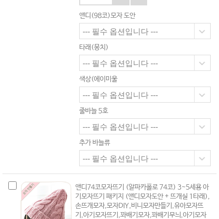
앤디(98코)모자 도안
타래(뭉치)
색상(에이미울
줄바늘 5호
추가 바늘류
앤디74코모자뜨기 (알파카폴로 74코) 3~5세용 아
기모자뜨기 패키지 (앤디모자도안 + 뜨개실 1타래),
손뜨개모자,모자DIY,비니모자만들기,유아모자뜨
기,아기모자뜨기,꽈배기모자,꽈배기무늬,아기모자