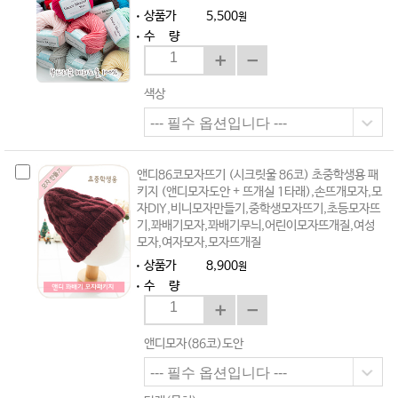
상품가
5,500
원
수 량
색상
앤디86코모자뜨기 (시크릿울 86코) 초중학생용 패
키지 (앤디모자도안 + 뜨개실 1타래),손뜨개모자,모
자DIY,비니모자만들기,중학생모자뜨기,초등모자뜨
기,꽈배기모자,꽈배기무늬,어린이모자뜨개질,여성
모자,여자모자,모자뜨개질
상품가
8,900
원
수 량
앤디모자(86코)도안