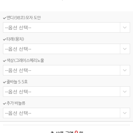
앤디(98코)모자 도안
타래(뭉치)
색상(그레이스메리노울
줄바늘 5.5호
추가 바늘류