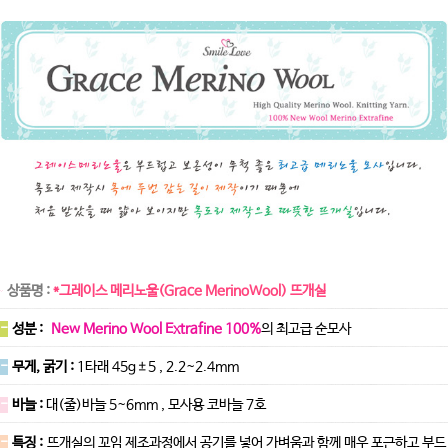
상품명 :
*그레이스 메리노울(Grace MerinoWool) 뜨개실
-
성분 :
New Merino Wool Extrafine 100%
의 최고급 순모사
-
무게, 굵기 :
1타래 45g±5 , 2.2~2.4mm
-
바늘 :
대(줄)바늘 5~6mm , 모사용 코바늘 7호
-
특징 :
뜨개실의 꼬임 제조과정에서 공기를 넣어 가벼움과 함께 매우 포근하고 부드