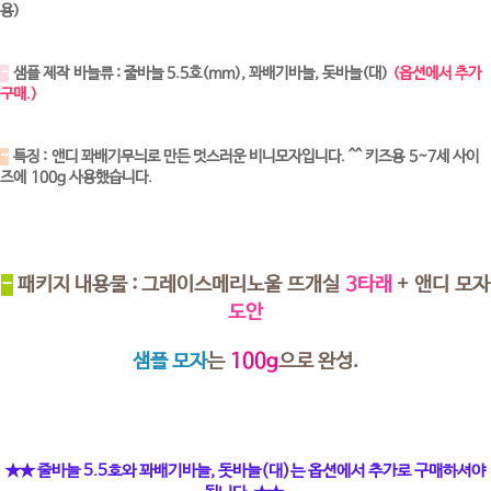
용)
-
샘플 제작 바늘류 : 줄바늘 5.5호(mm), 꽈배기바늘, 돗바늘(대)
(옵션에서 추가
구매.)
-
특징 : 앤디 꽈배기무늬로 만든 멋스러운 비니모자입니다. ^^ 키즈용 5~7세 사이
즈에 100g 사용했습니다.
-
패키지 내용물 : 그레이스메리노울 뜨개실
3타래
+ 앤디 모자
도안
샘플 모자
는
100g
으로 완성.
★★ 줄바늘 5.5호와 꽈배기바늘, 돗바늘(대)는 옵션에서 추가로 구매하셔야