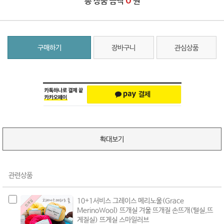
0
총 상품 금액
원
구매하기
장바구니
관심상품
확대보기
관련상품
10+1서비스 그레이스 메리노울(Grace
MerinoWool) 뜨개실 겨울 뜨개질 손뜨개(털실,뜨
게질실) 뜨게실 스마일러브