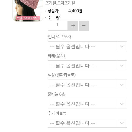
뜨개질,모자뜨개질
상품가
4,400
원
수 량
앤디74코 모자
타래(뭉치)
색상(알파카폴로)
줄바늘 6호
추가 바늘류