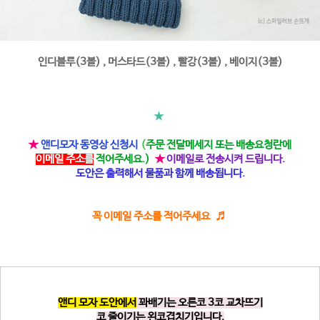
인디블루(3볼) , 머스타드(3볼) , 빨강(3볼) , 베이지(3볼)
★
★
앤디모자 동영상 신청시
(
주문 전달메세지 또는 배송요청란에
이메일 주소를
적어주세요.)
★
이메일로 전송시켜 드립니다.
도안은 출력해서 물품과 함께 배송됩니다.
꼭 이메일 주소를 적어주세요 ♬
앤디 모자 도안에서
꽈배기는 오른코 3코 교차뜨기
코 줄이기는 왼코겹치기입니다.