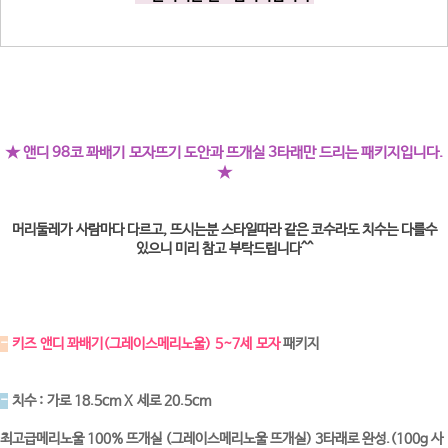
★ 앤디 98코 꽈배기 모자뜨기 도안과 뜨개실 3타래만 드리는 패키지입니다.
★
머리둘레가 사람마다 다르고, 뜨시는분 스타일따라 같은 코수라도 치수는 다를수
있으니 미리 참고 부탁드립니다^^
-
키즈 앤디 꽈배기(그레이스메리노울) 5~7세 모자
패키지
-
치수 : 가로 18.5cm X 세로 20.5cm
최고급메리노울 100% 뜨개실 (그레이스메리노울 뜨개실) 3타래로 완성.(100g 사