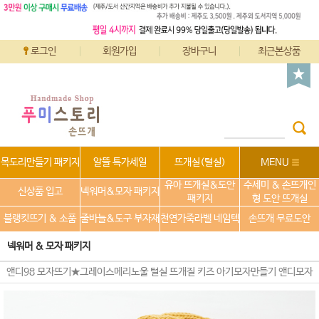
로그인
회원가입
장바구니
최근본상품
목도리만들기 패키지
알뜰 특가세일
뜨개실(털실)
MENU
유아 뜨개실&도안
수세미 & 손뜨개인
신상품 입고
넥워머&모자 패키지
패키지
형 도안 뜨개실
블랭킷뜨기 & 소품
줄바늘&도구 부자재
천연가죽라벨 네임텍
손뜨개 무료도안
넥워머 & 모자 패키지
앤디98 모자뜨기★그레이스메리노울 털실 뜨개질 키즈 아기모자만들기 앤디모자