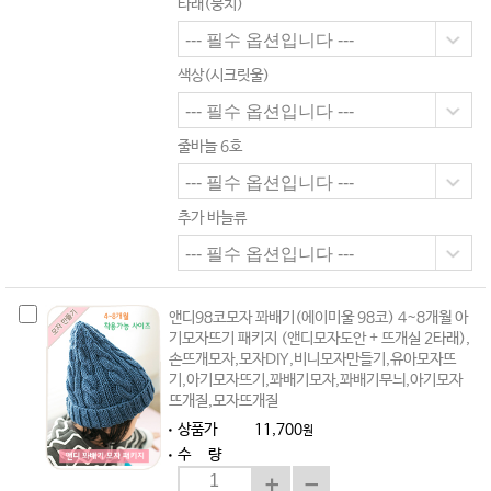
타래(뭉치)
색상(시크릿울)
줄바늘 6호
추가 바늘류
앤디98코모자 꽈배기(에이미울 98코) 4~8개월 아
기모자뜨기 패키지 (앤디모자도안 + 뜨개실 2타래),
손뜨개모자,모자DIY,비니모자만들기,유아모자뜨
기,아기모자뜨기,꽈배기모자,꽈배기무늬,아기모자
뜨개질,모자뜨개질
상품가
11,700
원
수 량