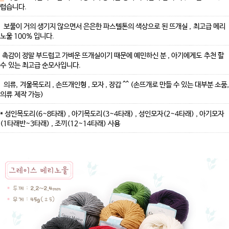
럽습니다.
보풀이 거의 생기지 않으면서 은은한
파스텔톤의 색상으로 된 뜨개실 , 최고급 메리
노울 100% 입니다.
촉감이 정말 부드럽고 가벼운 뜨개실이기 때문에 예민하신 분 , 아기에게도 추천 할
수 있는 최고급 순모사입니다.
의류, 겨울목도리 , 손뜨개인형 , 모자 , 장갑 ^^ (손뜨개로 만들 수 있는 대부분 소품,
의류 제작 가능)
* 성인목도리(6~8타래) , 아기목도리(3~4타래) , 성인모자(2~4타래) , 아기모자
(1타래반~3타래) , 조끼(12~14타래) 사용