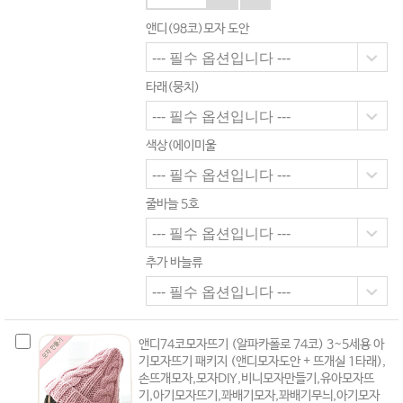
앤디(98코)모자 도안
타래(뭉치)
색상(에이미울
줄바늘 5호
추가 바늘류
앤디74코모자뜨기 (알파카폴로 74코) 3~5세용 아
기모자뜨기 패키지 (앤디모자도안 + 뜨개실 1타래),
손뜨개모자,모자DIY,비니모자만들기,유아모자뜨
기,아기모자뜨기,꽈배기모자,꽈배기무늬,아기모자