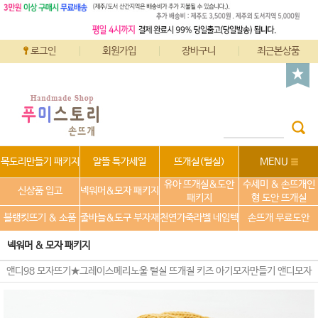
로그인
회원가입
장바구니
최근본상품
목도리만들기 패키지
알뜰 특가세일
뜨개실(털실)
MENU
유아 뜨개실&도안
수세미 & 손뜨개인
신상품 입고
넥워머&모자 패키지
패키지
형 도안 뜨개실
블랭킷뜨기 & 소품
줄바늘&도구 부자재
천연가죽라벨 네임텍
손뜨개 무료도안
넥워머 & 모자 패키지
앤디98 모자뜨기★그레이스메리노울 털실 뜨개질 키즈 아기모자만들기 앤디모자