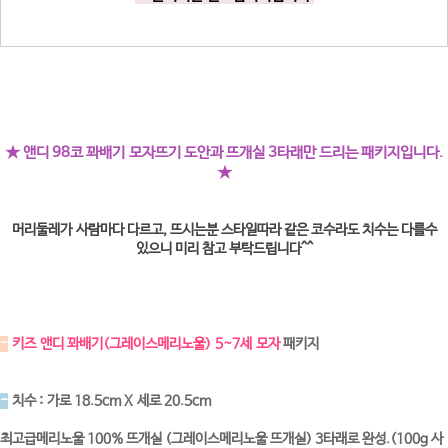
★ 앤디 98코 꽈배기 모자뜨기 도안과 뜨개실 3타래만 드리는 패키지입니다.
★
머리둘레가 사람마다 다르고, 뜨시는분 스타일따라 같은 코수라도 치수는 다를수
있으니 미리 참고 부탁드립니다^^
-
키즈 앤디 꽈배기(그레이스메리노울) 5~7세 모자
패키지
-
치수 : 가로 18.5cm X 세로 20.5cm
최고급메리노울 100% 뜨개실 (그레이스메리노울 뜨개실) 3타래로 완성.(100g 사