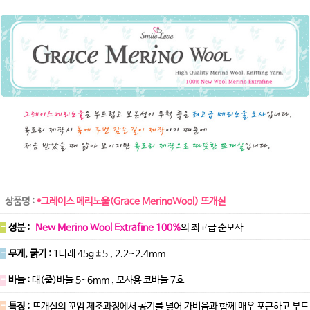
상품명 :
*그레이스 메리노울(Grace MerinoWool) 뜨개실
-
성분 :
New Merino Wool Extrafine 100%
의 최고급 순모사
-
무게, 굵기 :
1타래 45g±5 , 2.2~2.4mm
-
바늘 :
대(줄)바늘 5~6mm , 모사용 코바늘 7호
-
특징 :
뜨개실의 꼬임 제조과정에서 공기를 넣어 가벼움과 함께 매우 포근하고 부드