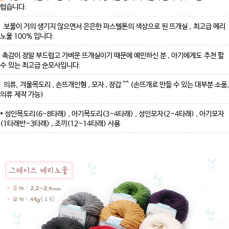
럽습니다.
보풀이 거의 생기지 않으면서 은은한
파스텔톤의 색상으로 된 뜨개실 , 최고급 메리
노울 100% 입니다.
촉감이 정말 부드럽고 가벼운 뜨개실이기 때문에 예민하신 분 , 아기에게도 추천 할
수 있는 최고급 순모사입니다.
의류, 겨울목도리 , 손뜨개인형 , 모자 , 장갑 ^^ (손뜨개로 만들 수 있는 대부분 소품,
의류 제작 가능)
* 성인목도리(6~8타래) , 아기목도리(3~4타래) , 성인모자(2~4타래) , 아기모자
(1타래반~3타래) , 조끼(12~14타래) 사용