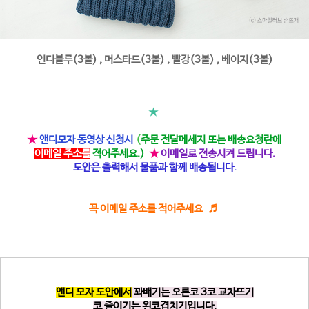
인디블루(3볼) , 머스타드(3볼) , 빨강(3볼) , 베이지(3볼)
★
★
앤디모자 동영상 신청시
(
주문 전달메세지 또는 배송요청란에
이메일 주소를
적어주세요.)
★
이메일로 전송시켜 드립니다.
도안은 출력해서 물품과 함께 배송됩니다.
꼭 이메일 주소를 적어주세요 ♬
앤디 모자 도안에서
꽈배기는 오른코 3코 교차뜨기
코 줄이기는 왼코겹치기입니다.