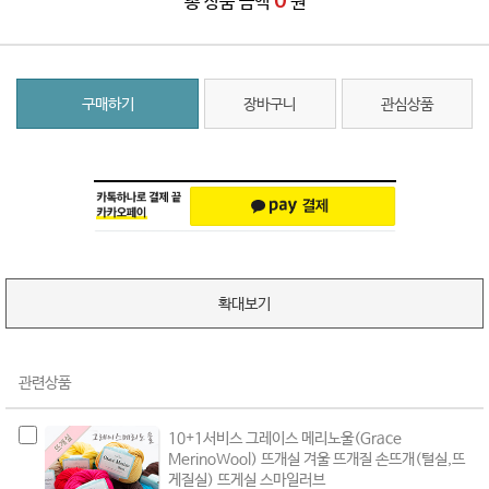
0
총 상품 금액
원
구매하기
장바구니
관심상품
확대보기
관련상품
10+1서비스 그레이스 메리노울(Grace
MerinoWool) 뜨개실 겨울 뜨개질 손뜨개(털실,뜨
게질실) 뜨게실 스마일러브