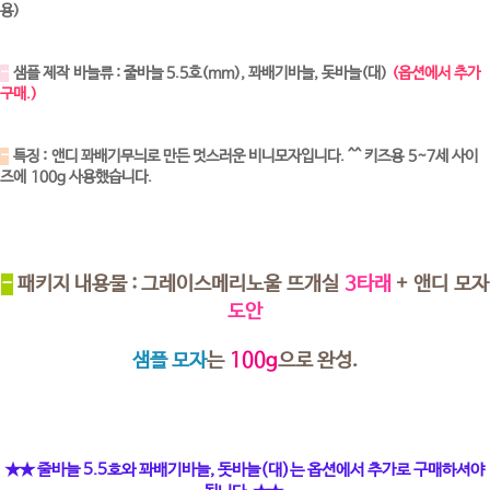
용)
-
샘플 제작 바늘류 : 줄바늘 5.5호(mm), 꽈배기바늘, 돗바늘(대)
(옵션에서 추가
구매.)
-
특징 : 앤디 꽈배기무늬로 만든 멋스러운 비니모자입니다. ^^ 키즈용 5~7세 사이
즈에 100g 사용했습니다.
-
패키지 내용물 : 그레이스메리노울 뜨개실
3타래
+ 앤디 모자
도안
샘플 모자
는
100g
으로 완성.
★★ 줄바늘 5.5호와 꽈배기바늘, 돗바늘(대)는 옵션에서 추가로 구매하셔야