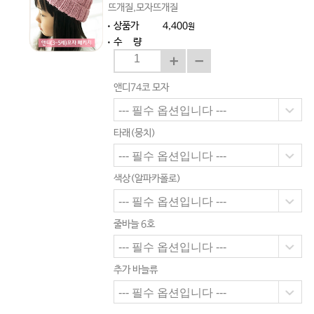
뜨개질,모자뜨개질
상품가
4,400
원
수 량
앤디74코 모자
타래(뭉치)
색상(알파카폴로)
줄바늘 6호
추가 바늘류