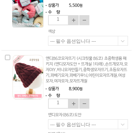
상품가
5,500
원
수 량
색상
앤디86코모자뜨기 (시크릿울 86코) 초중학생용 패
키지 (앤디모자도안 + 뜨개실 1타래),손뜨개모자,모
자DIY,비니모자만들기,중학생모자뜨기,초등모자뜨
기,꽈배기모자,꽈배기무늬,어린이모자뜨개질,여성
모자,여자모자,모자뜨개질
상품가
8,900
원
수 량
앤디모자(86코)도안