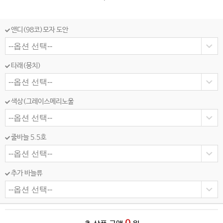
앤디(98코)모자 도안
타래(뭉치)
색상(그레이스메리노울
줄바늘 5.5호
추가 바늘류