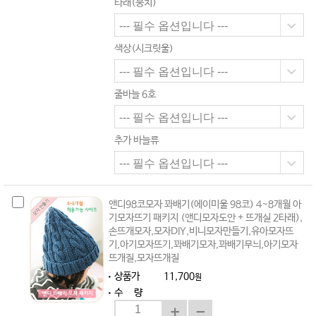
타래(뭉치)
색상(시크릿울)
줄바늘 6호
추가 바늘류
앤디98코모자 꽈배기(에이미울 98코) 4~8개월 아
기모자뜨기 패키지 (앤디모자도안 + 뜨개실 2타래),
손뜨개모자,모자DIY,비니모자만들기,유아모자뜨
기,아기모자뜨기,꽈배기모자,꽈배기무늬,아기모자
뜨개질,모자뜨개질
상품가
11,700
원
수 량