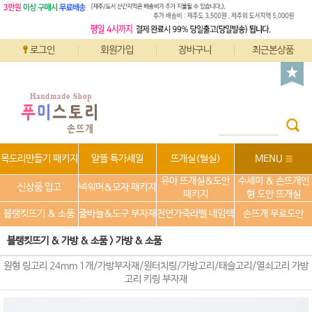
로그인
회원가입
장바구니
최근본상품
목도리만들기 패키지
알뜰 특가세일
뜨개실(털실)
MENU
유아 뜨개실&도안
수세미 & 손뜨개인
신상품 입고
넥워머&모자 패키지
패키지
형 도안 뜨개실
블랭킷뜨기 & 소품
줄바늘&도구 부자재
천연가죽라벨 네임텍
손뜨개 무료도안
블랭킷뜨기 & 가방 & 소품
>
가방 & 소품
원형 링고리 24mm 1개/가방부자재/원터치링/가방고리/태슬고리/열쇠고리 가방
고리 키링 부자재