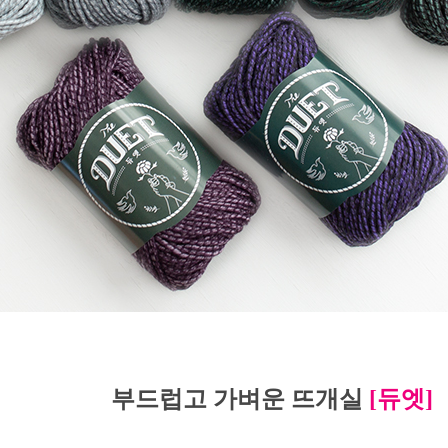
부드럽고 가벼운 뜨개실
[듀엣]