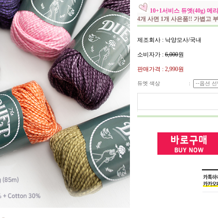
10+1서비스 듀엣(40g)
4개 사면 1개 사은품!! 가볍고
제조회사 : 낙양모사/국내
소비자가 :
6,000
원
판매가격 :
2,990원
듀엣 색상
: