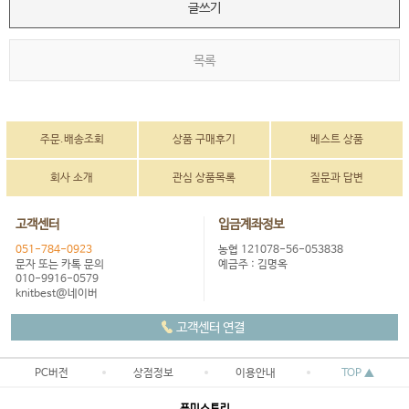
글쓰기
목록
주문.배송조회
상품 구매후기
베스트 상품
회사 소개
관심 상품목록
질문과 답변
고객센터
입금계좌정보
051-784-0923
농협 121078-56-053838
문자 또는 카톡 문의
예금주 : 김명옥
010-9916-0579
knitbest@네이버
고객센터 연결
PC버전
상점정보
이용안내
TOP ▲