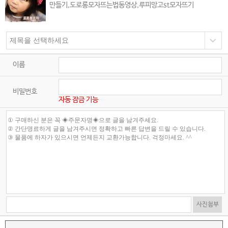
만들기,도로롱모자뜨는법동영상,루피망고st모자뜨기
이름
비밀번호
자동 잠금 기능
사진첨부