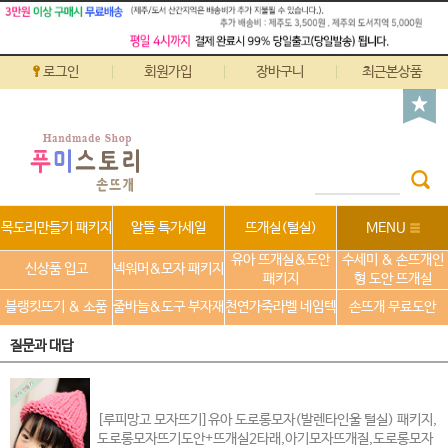
로그인
회원가입
장바구니
최근본상품
목도리만들기 패키지
알뜰 특가세일
뜨개실(털실)
MENU
유아 뜨개실&도안
수세미 & 손뜨개인
신상품 입고
넥워머&모자 패키지
패키지
형 도안 뜨개실
블랭킷뜨기 & 소품
줄바늘&도구 부자재
천연가죽라벨 네임텍
손뜨개 무료도안
질문과 대답
[루피망고 모자뜨기]유아 도로롱모자(발렌타인울 털실) 패키지,
도로롱모자뜨기도안+뜨개실2타래,아기모자뜨개질,도로롱모자