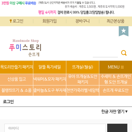
로그인
회원가입
장바구니
최근본상품
목도리만들기 패키지
알뜰 특가세일
뜨개실(털실)
MENU
유아 뜨개실&도안
수세미 & 손뜨개인
신상품 입고
넥워머&모자 패키지
패키지
형 도안 뜨개실
블랭킷뜨기 & 소품
줄바늘&도구 부자재
천연가죽라벨 네임텍
손뜨개 무료도안
로그인
한글 자판 열기