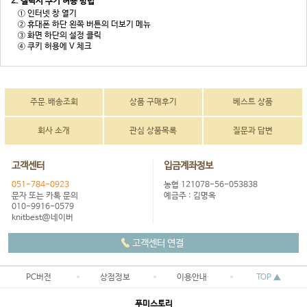
2. 갤럭시 쿠키 허용 방법
① 인터넷 창 열기
② 휴대폰 하단 왼쪽 버튼의 더보기 메뉴
③ 화면 하단의 설정 클릭
④ 쿠키 허용에 V 체크
주문.배송조회
상품 구매후기
베스트 상품
회사 소개
관심 상품목록
질문과 답변
고객센터
입금계좌정보
051-784-0923
농협 121078-56-053838
문자 또는 카톡 문의
예금주 : 김명옥
010-9916-0579
knitbest@네이버
고객센터 연결
PC버전
상점정보
이용안내
TOP ▲
푸미스토리