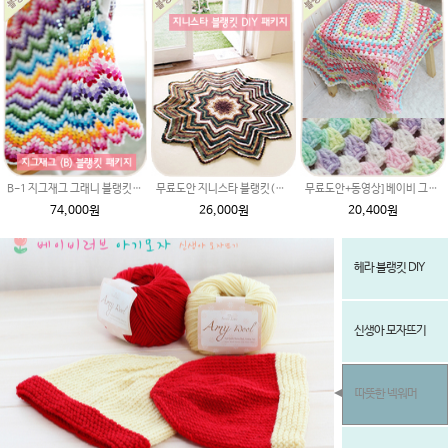
B-1 지그재그 그래니 블랭킷(메리노퓨어울 뜨개실로 제작) DIY 재료 패키지(뜨개실 20타래+도안증정)/봄 블랭킷뜨기 / 가을 북유럽블랭킷 코바늘뜨기
무료도안 지니스타 블랭킷(매직그라데이션 뜨개실로 제작) DIY 재료 패키지 무릎담요뜨기
무료도안+동영상]베이비 그래니스퀘어 블랭킷 DIY패키지(Baby Granny Square Blanket) 태교 뜨개질 아기이불 코바늘뜨기 만들기 손뜨개 북유럽무료도안
74,000원
26,000원
20,400원
헤라 블랭킷 DIY
신생아 모자뜨기
따뜻한 넥워머