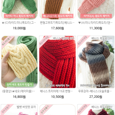
★(C)타이디 미니목도리(그레이스메리노울)패키지(유료강좌)/미니 머플러/미니목도리뜨기/좁은 고무단/손뜨개목도리/미니뜨개질목도리/뜨개질목도리/변형고무단/변형 고무단뜨기
변형고무뜨기목도리]베니스(댄디울) 27코 DIY 재료 패키지/남여 커플목도리뜨개질 털실 김C변형고무뜨기목도리/목도리만들기/뜨개질목도리
♥(A)미니 타이디목도리(댄디울)패키지(유료강좌)/미니 머플러/미니목도리뜨기/좁은 고무단/손뜨개목도리/미니뜨개질목도리/뜨개질목도리/변형고무단/변형 고무단뜨기
19,000원
17,600원
11,300원
베니스 트리아래 15코 변형고무뜨기 목도리뜨개질 김씨목도리
무료강좌-베니스(오슬로울)목도리뜨기 DIY 패키지(줄바늘 포함) 그라데이션목도리
(동영상)★네오(에이미울)목도리패키지 여아 남아목도리뜨개질/유아목도리/아기목도리뜨개질/아기목도리도안/뜨는방법/손뜨개무료도안/아기목도리뜨기/키즈목도리
10,500원
27,200원
16,800원