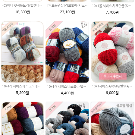
(C)미니 엣지목도리(발렌타인울)패키지(유료강좌)/미니 머플러/미니목도리뜨기/좁은 고무단/손뜨개목도리/미니뜨개질목도리/뜨개질목도리/변형고무단/변형 1코고무단뜨기
[무료동영상]러브홀릭(시크릿울) 문근영 멍석뜨기 메리목도리 남친크리스마스 특별한선물 동영상시디 도안만들기뜨기 털실 뜨개질실
10+1볼 서비스 시크릿울(Secret Wool) 멜란지컬러 뜨개실 제일모직/털실/뜨개질실/손뜨개실/목도리털실/뜨게실/뜨게질/세븐이지/손뜨개질실
18,300원
23,100원
7,700원
10+1개 서비스 매직그라데이션(이지프린트 뜨개실 울혼방사) /털실/뜨개질실/손뜨개실/목도리털실/뜨게실/뜨게질
10+1서비스★팩단위할인★포그니 fleece 플리스 수면사 뜨개실/소프트 메리 멜로디/부드러운 털실/유아용실
10+1개 서비스 나코폴라 털실/폴라실 목도리뜨개실 수입사
5,200원
6,000원
4,400원