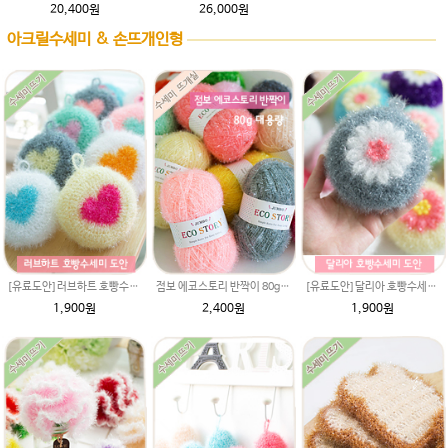
20,400원
26,000원
아크릴수세미 & 손뜨개인형
[유료도안]러브하트 호빵수세미뜨기 도안(수세미실은 옵션에서 추가구매 가능)/별호빵수세미처럼 예쁜수세미뜨기/수세미실/웰빙수세미실/고급수세미실/하트뜨기 반짝이수세미 하트수세미
점보 에코스토리 반짝이 80g 대용량] 수세미뜨기 뜨개실 친환경소품 뜨개질실//웰빙수세미실/반짝이수세미실/에코스토리 반짝이 수세미실/대용량수세미/대용량반짝이
[유료도안]달리아 호빵수세미뜨기 도안(수세미실은 옵션에서 추가구매 가능)/꽃수세미도안 /별호빵수세미처럼 예쁜수세미뜨기/수세미실/웰빙수세미실/고급수세미실/데이지 반짝이수세미
1,900원
2,400원
1,900원