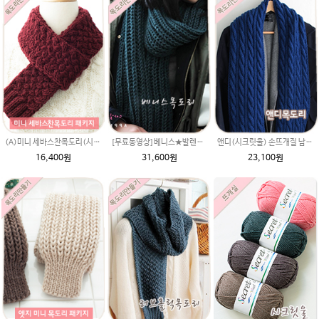
(A)미니 세바스찬목도리(시크릿울) 패키지(도안+뜨개실)/자라무늬/미니 머플러/미니목도리뜨기/자라무늬뜨기/손뜨개목도리/미니뜨개질목도리/뜨개질목도리
[무료동영상]베니스★발렌타인울 손뜨개질목도리뜨기 길라임목도리 남여 커플목도리뜨개질 굵은털실 변형고무뜨기 목도리
앤디(시크릿울) 손뜨개질 남자친구 크리스마스 특별한선물 쉬운꽈배기목도리만들기뜨기 털실 뜨개질실
16,400원
31,600원
23,100원