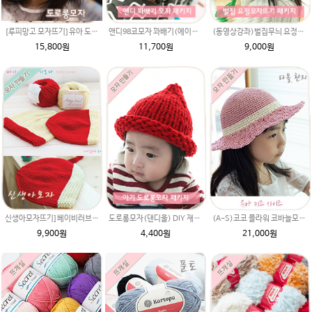
[루피망고 모자뜨기]유아 도로롱모자(발렌타인울 털실) 패키지,도로롱모자뜨기도안+뜨개실2타래,아기모자뜨개질,도로롱모자만들기,도로롱모자뜨는법동영상,루피망고st모자뜨기
앤디98코모자 꽈배기(에이미울 98코) 4~8개월 아기모자뜨기 패키지 (앤디모자도안 + 뜨개실 2타래),손뜨개모자,모자DIY,비니모자만들기,유아모자뜨기,아기모자뜨기,꽈배기모자,꽈배기무늬,아기모자뜨개질,모자뜨개질
(동영상강좌)벌집무늬 요정모자(울라인45g)패키지/아기모자뜨기/아기모자뜨개질/모자 뜨개질/요정모자뜨기/
15,800원
11,700원
9,000원
신생아모자뜨기]베이비러브 유아모자 뜨개실+ 무료도안 패키지 DIY 유아모자DIY뜨기 뜨개질동영상 링크 baby 태교
도로롱모자(댄디울) DIY 재료 패키지/아기모자뜨개질,루피망고모자뜨기 스타일,아기도로롱모자도안,아기도로롱모자,도로롱모자뜨기
(A-S)코코 플라워 코바늘모자뜨기 다올한지실 코바늘뜨개질, 밀짚모자, 여름챙모자,여름뜨개모자
9,900원
4,400원
21,000원