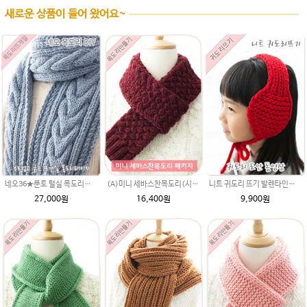
새로운 상품이 들어 왔어요~
네오36★푼토 털실 목도리뜨개질 손뜨개
(A)미니 세바스찬목도리(시크릿울) 패키지(도안+뜨개실)/자라무늬/미니 머플러/미니목도리뜨기/자라무늬뜨기/손뜨개목도리/미니뜨개질목도리/뜨개질목도리
니트 귀도리 뜨기 발렌타인울 털실 DIY 재료 패키지/귀도리 만들기/귀도리 도안 동영상 / 아기 여자 귀도리
27,000원
16,400원
9,900원