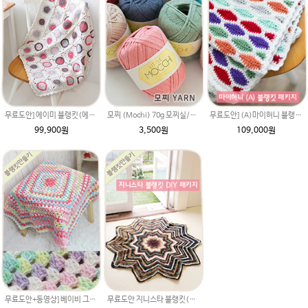
무료도안]에이미 블랭킷(에이미울 뜨개실로 제작) DIY 재료 패키지(뜨개실 19타래+도안증정)/북유럽블랭킷 코바늘뜨기/손뜨개블랭킷 부드러운 털실
모찌 (Mochi) 70g 모찌실/인형실/소품실/리틀모찌 가방뜨기/러그뜨기/매트뜨기/뜨개실 브릿지실/솜뜨개실/코나실 왕모찌실
무료도안](A)마이허니 블랭킷(에이미울 뜨개실로 제작) DIY 패키지(뜨개실 20타래+도안증정) 북유럽블랭킷 코바늘뜨기 손뜨개무릎담요/ 코바늘블랭킷
99,900원
3,500원
109,000원
무료도안+동영상]베이비 그래니스퀘어 블랭킷 DIY패키지(Baby Granny Square Blanket) 태교 뜨개질 아기이불 코바늘뜨기 만들기 손뜨개 북유럽무료도안
무료도안 지니스타 블랭킷(매직그라데이션 뜨개실로 제작) DIY 재료 패키지 무릎담요뜨기