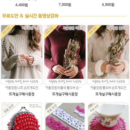
7,000원
4,900원
4,400원
무료도안 & 실시간 동영상강좌
겨울정원 니트 손뜨개도안
겨울정원 터틀넥 풀오버 손뜨개도안
겨울정원 풀오버 손뜨개도안
뜨개실구매시증정
뜨개실구매시증정
뜨개실구매시증정