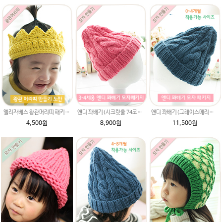
엘리자베스 왕관머리띠 패키지 (종이도안+ 울라인 45g 뜨개실 1타래)/태교뜨개질/태교취미뜨개질 뜨게질/손뜨개왕관/성장앨범
앤디 꽈배기(시크릿울 74코) 3~4세용 아기모자뜨기 패키지 (앤디모자도안 + 뜨개실 1타래),손뜨개모자,모자DIY,비니모자만들기,유아모자뜨기,아기모자뜨기,꽈배기모자,꽈배기무늬,아기모자뜨개질,모자뜨개질
앤디 꽈배기(그레이스메리노울 74코) 0~4개월 아기모자뜨기 패키지 (앤디모자도안 + 뜨개실 2타래),손뜨개모자,모자DIY,비니모자만들기,유아모자뜨기,아기모자뜨기,꽈배기모자,꽈배기무늬,아기모자뜨개질,모자뜨개질
4,500원
8,900원
11,500원