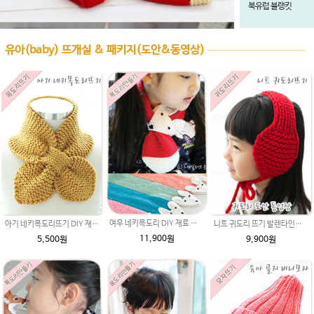
북유럽 블랭킷
유아(baby) 뜨개실 & 패키지(도안&동영상)
여우 네키목도리 DIY 재료 패키지/유아목도리뜨기/아기목도리뜨개질/부드러운 베이비뜨개실로 제작 된 태교 손뜨개
아기 네키목도리뜨기 DIY 재료 패키지/쁘띠목도리/너음 미니목도리/대바늘뜨기 /네키목도리만들기,네키목도리 도안,네키 목도리뜨기,아기목도리,아기목도리뜨기
니트 귀도리 뜨기 발렌타인울 털실 DIY 재료 패키지/귀도리 만들기/귀도리 도안 동영상 / 아기 여자 귀도리
11,900원
5,500원
9,900원