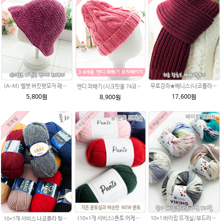
(A-M) 벨벳 버킷햇모자 패키지 (도안+벨벳실2볼) 코바늘 겨울모자뜨기
무료강좌★베니스(나코폴라) 목도리DIY패키지(줄바늘포함)
앤디 꽈배기(시크릿울 74코) 3~4세용 아기모자뜨기 패키지 (앤디모자도안 + 뜨개실 1타래),손뜨개모자,모자DIY,비니모자만들기,유아모자뜨기,아기모자뜨기,꽈배기모자,꽈배기무늬,아기모자뜨개질,모자뜨개질
5,800원
17,600원
8,900원
(10+1개 서비스)푼토 어게인 목도리뜨개실 뜨개질 털실/푼토실 아기실 부드러운실
10+1 바이킹 뜨개실/부드러운 나염 아기털실 목도리실 Viking Yarn
10+1개 서비스 나코폴라 털실/폴라실 목도리뜨개실 수입사