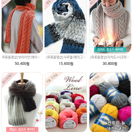
무료동영상]브라이언(에이미울) 크리스마스 이벤트선물 뜨개질 손뜨개질 커플 남여목도리패키지 뜨기도안 동영상/목도리만들기/목도리
[무료동영상]리차드(시크릿울) 목도리만들기 diy 꽈배기무늬뜨기 뜨개질패키지 손뜨게 대바늘 제일모직 털실
[무료동영상]사무엘(매직그라데이션)목도리패키지 이지프린트뜨개실 손뜨개질 diy 뜨개질뜨기무늬도안 뜨는법 남자친구 따뜻한 크리스마스선물 털실
50,400원
30,800원
15,600원