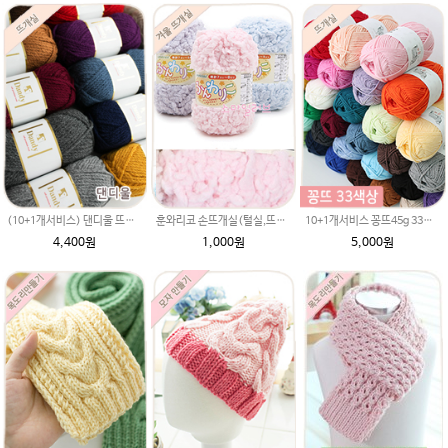
(10+1개서비스) 댄디울 뜨개실/목도리실/목도리털실/가볍고 부드러운 굵은털실/울혼방사/프리미어울
훈와리코 손뜨개실(털실,뜨게질실)
10+1개서비스 꽁뜨45g 33색상 꽁뜨실(면혼방사,봄여름실,아기실,코튼,인형실,블랭킷실,꽁트실
4,400원
1,000원
5,000원