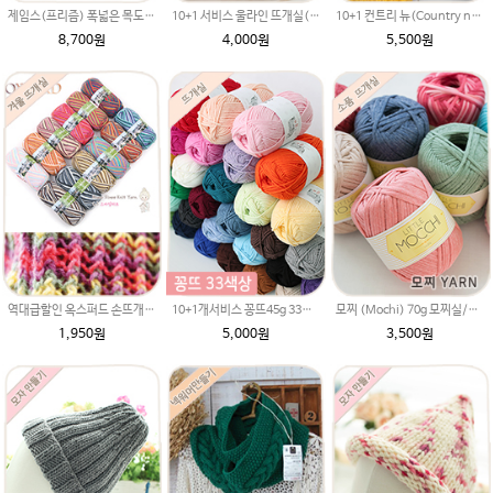
제임스(프리즘) 폭넓은 목도리패키지 /남자목도리 여자목도리 커플목도리 2코고무단뜨기 /겨울목도리 / 목도리만들기
10+1 서비스 울라인 뜨개실(45g) 유아/블랭킷/손뜨개인형/스웨터용 겨울털실/슈퍼워시울/8ply 굵기와 비슷/505/신상품 코바늘뜨기
10+1 컨트리 뉴(Country new)/루피망고st 모자뜨기/굵은목도리 뜨개실/루피 망고모자/혼방 양모털실/쁘띠목도리 뜨기/손가락 굵기 두께
8,700원
4,000원
5,500원
역대급할인 옥스퍼드 손뜨개실(털실,뜨게질실)
10+1개서비스 꽁뜨45g 33색상 꽁뜨실(면혼방사,봄여름실,아기실,코튼,인형실,블랭킷실,꽁트실
모찌 (Mochi) 70g 모찌실/인형실/소품실/리틀모찌 가방뜨기/러그뜨기/매트뜨기/뜨개실 브릿지실/솜뜨개실/코나실 왕모찌실
1,950원
5,000원
3,500원