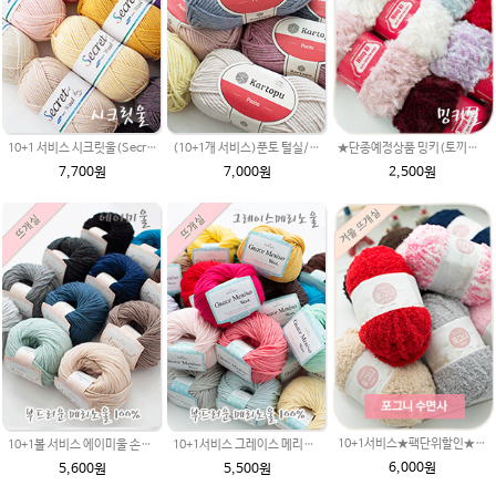
10+1 서비스 시크릿울(Secret Wool)제일모직/털실/뜨개실/뜨개질실/손뜨개실/목도리털실/뜨게실/뜨게질/세븐이지/손뜨개질실
(10+1개 서비스)푼토 털실/푼토실 목도리뜨개질 부드러운실
★단종예정상품 밍키(토끼털처럼 부드러운실) 50g ★/아기뜨개실/ 여우실/토끼실/밍키실/페이크퍼 얀
7,700원
7,000원
2,500원
10+1서비스★팩단위할인★포그니 fleece 플리스 수면사 뜨개실/소프트 메리 멜로디/부드러운 털실/유아용실
10+1볼 서비스 에이미울 손뜨개실(털실,뜨게질실) 뜨개실 스마일러브 아기실
10+1서비스 그레이스 메리노울(Grace MerinoWool) 뜨개실 겨울 뜨개질 손뜨개(털실,뜨게질실) 뜨게실 스마일러브
6,000원
5,600원
5,500원