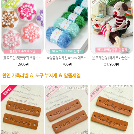
[유료도안]벚꽃향기 호빵수세미뜨기 도안(수세미실은 옵션에서 추가구매 가능)/수세미뜨기/수세미실/반짝이수세미/반짝이실/별수세미 호빵수세미 웰빙수세미 퐁퐁수세미 코바늘수세미
★상품정리세일★new 에코스토리 반짝이수세미뜨기 뜨개실 친환경소품 뜨개질실//웰빙수세미실/반짝이 수세미실/에코스토리 반짝이 수세미실
[손뜨개인형]하치 코바늘인형패키지(diy재료+도안)/뜨개질인형만들기/아미네코/인형실/인형뜨개실/코바늘수강/
1,900원
700원
21,950원
천연 가죽라벨 & 도구 부자재 & 알뜰세일