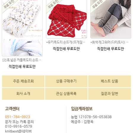
*유키목도리 손뜨개(뜨개질)무료도안 목도리만들기 DIY
*회색 레그워머(다리토시) 손뜨개 (뜨개질)무료도안 대바늘뜨기
직접인쇄 무료도안
직접인쇄 무료도안
[2]폭 넓은 커플목도리 손뜨개(뜨개질)무료도안
직접인쇄 무료도안
주문.배송조회
상품 구매후기
베스트 상품
회사 소개
관심 상품목록
질문과 답변
고객센터
입금계좌정보
051-784-0923
농협 121078-56-053838
문자 또는 카톡 문의
예금주 : 김명옥
010-9916-0579
knitbest@네이버