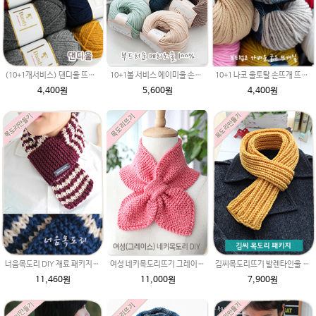
10+1 나코 울토탈 손뜨개 뜨개질 굵은뜨개실 나코메가 굵은털실(털실,뜨게질실) 동대문 뜨게실
(10+1개서비스) 댄디울 뜨개실/목도리실/목도리털실/가볍고 부드러운 굵은털실/울혼방사/프리미어울
10+1볼 서비스 에이미울 손뜨개실(털실,뜨게질실) 뜨개실 스마일러브 아기실
4,400원
4,400원
5,600원
너음목도리 DIY 재료 패키지/가터뜨기 + 2코 고무단 목도리뜨기/성인목도리뜨개질/부드러운 뜨개실 털실로 제작
김씨목도리뜨기 발렌타인울 DIY 재료 패키지/남여 커플목도리뜨개질 굵은털실 김C변형고무뜨기목도리/목도리만들기/뜨개질목도리
여성 네키목도리뜨기 그레이스메리노울 뜨개실 2볼 DIY
11,460원
7,900원
11,000원