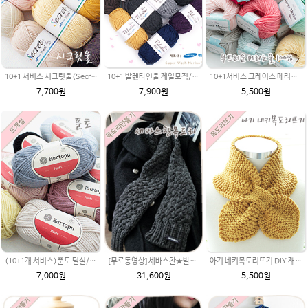
10+1 서비스 시크릿울(Secret Wool)제일모직/털실/뜨개실/뜨개질실/손뜨개실/목도리털실/뜨게실/뜨게질/세븐이지/손뜨개질실
10+1 발렌타인울 제일모직/두꺼운 털실/굵은 뜨개실/뜨개질실/손뜨개실/목도리털실/뜨게실/뜨게질/퀸/손뜨개질실/뜨개질/손뜨개
10+1서비스 그레이스 메리노울(Grace MerinoWool) 뜨개실 겨울 뜨개질 손뜨개(털실,뜨게질실) 뜨게실 스마일러브
7,700원
7,900원
5,500원
[무료동영상]세바스찬★발렌타인울 크리스마스선물 남여 커플 목도리 꽈배기무늬뜨기 뜨개질짜기 손뜨개만들기 왕초보 자라무늬뜨기
(10+1개 서비스)푼토 털실/푼토실 목도리뜨개질 부드러운실
아기 네키목도리뜨기 DIY 재료 패키지/쁘띠목도리/너음 미니목도리/대바늘뜨기 /네키목도리만들기,네키목도리 도안,네키 목도리뜨기,아기목도리,아기목도리뜨기
31,600원
7,000원
5,500원