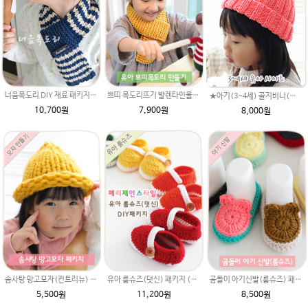
너음목도리 DIY 재료 패키지/가터뜨기 + 2코 고무단 목도리뜨기/아기목도리뜨개질/부드러운 베이비뜨개실로 제작 된 태교 손뜨개
쁘띠 목도리뜨기 발렌타인울 DIY 재료 패키지/아기목도리뜨개질 미니목도리 굵은털실 김씨목도리 김씨목도리뜨기 가터뜨기/목도리만들기/아기목도리뜨기/뜨개질목도리
★아기(3~4세) 골지비니(울라인) 모자뜨기 패키지 (골지 비니 모자도안 + 뜨개실 2타래),손뜨개모자,모자DIY,비니모자만들기,유아모자뜨기,아기모자뜨기,고무단뜨기모자,아기모자뜨개질,모자뜨개질
10,700원
7,900원
8,000원
솜사탕 망고모자(컨트리뉴) DIY 재료 패키지/아기모자뜨개질,루피망고모자뜨기 스타일,아기도로롱모자도안,아기도로롱모자,도로롱모자뜨기
유아 룸슈즈(덧신) 패키지 (종이도안+ 에이미울 뜨개실 2타래)/태교뜨개질 취미뜨게질메리제인 룸슈즈 무료도안/아기덧신뜨기/덧신만들기 코바늘 덧신 도안/코바늘덧신도안/코바늘diy/아기털실 베이비실/무료도안 코바늘 덧신
곰돌이 아기신발(룸슈즈) 패키지 (종이도안+ 울라인 45g 뜨개실 2타래)/태교취미뜨개질 뜨게질/코바늘룸슈즈/코바늘아기신발/코바늘신발/아기덧신뜨기/
5,500원
11,200원
8,500원