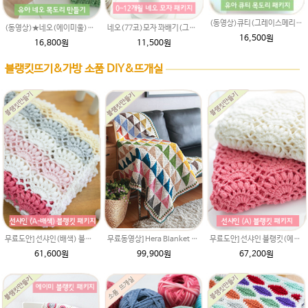
(동영상)큐티(그레이스메리노울)목도리패키지 동그랑땡무늬 여아 남아목도리뜨개질/유아목도리/아기목도리뜨개질/아기목도리도안/뜨는방법/손뜨개무료도안
(동영상)★네오(에이미울)목도리패키지 여아 남아목도리뜨개질/유아목도리/아기목도리뜨개질/아기목도리도안/뜨는방법/손뜨개무료도안/아기목도리뜨기/키즈목도리
네오(77코)모자 꽈배기(그레이스메리노울 77코) 0~12개월 아기모자뜨기 패키지 (네오모자도안 + 뜨개실 2타래),손뜨개모자,모자DIY,비니모자만들기,유아모자뜨기,아기모자뜨기,꽈배기모자,꽈배기무늬,아기모자뜨개질,모자뜨개질
16,500원
16,800원
11,500원
블랭킷뜨기&가방 소품 DIY&뜨개실
무료도안]선샤인(배색) 블랭킷(에이미울 뜨개실로 제작) DIY 재료 패키지(뜨개실 11타래+도안증정)/아기이불 코바늘뜨기/베이비 이불뜨기 / 손뜨개블랭킷 부드러운 털실
무료동영상]Hera Blanket 헤라 블랭킷 DIY 재료 패키지(재료만 보내드리는 상품입니다.) 메리노퓨어울 털실로 제작. 북유럽스타일 헤라울 블랭킷
무료도안]선샤인 블랭킷(에이미울 뜨개실로 제작) DIY 재료 패키지(뜨개실 12타래+도안증정)/아기이불 코바늘뜨기/베이비 이불뜨기 / 손뜨개블랭킷 부드러운 털실
61,600원
99,900원
67,200원