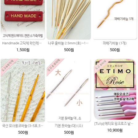
Handmade 고딕체 와인레드(★금박) 천연소가죽라벨
나무 줄바늘 2.5mm(호)~12mm(호) 대바늘 나무바늘 뜨개용품 뜨개도구 국산 중국병행
꽈배기바늘 (1개)
1,500원
500원
500원
[Tulip]에티모 핑크로즈 낱개구매 /수입명품 코바늘/튤립 코바늘/코바늘/손뜨개 100%정품 일본수입수입코바늘가격파괴 /에띠모 로즈 모사용 코바늘
국산 모사용코바늘(3-5호,5-6호,7-8호)
기본 돗바늘(대)(소)
10,900원
500원
500원