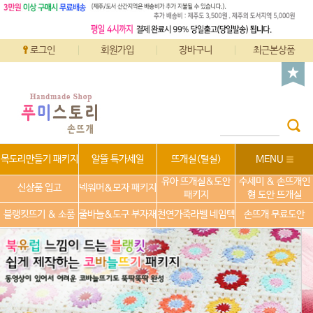
로그인
회원가입
장바구니
최근본상품
목도리만들기 패키지
알뜰 특가세일
뜨개실(털실)
MENU
유아 뜨개실&도안
수세미 & 손뜨개인
신상품 입고
넥워머&모자 패키지
패키지
형 도안 뜨개실
블랭킷뜨기 & 소품
줄바늘&도구 부자재
천연가죽라벨 네임텍
손뜨개 무료도안