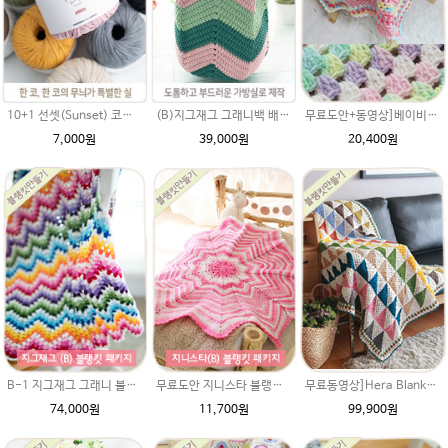
10+1 선셋(Sunset) 코튼실 Cotton 92% 가방실 코바늘실 사계절
(B)지그재그 그래니백 배색 코바늘뜨기 메이크업 가방 뜨개실 뜨개질 DIY
무료도안+동영상]베이비 그래니스퀘어 블랭킷 DIY패키지(Baby Granny Square Blanket) 태교 뜨개질 아기이불 코바늘뜨기 만들기 손뜨개 북유럽무료도안
7,000원
39,000원
20,400원
B-1 지그재그 그래니 블랭킷(메리노퓨어울 뜨개실로 제작) DIY 재료 패키지(뜨개실 20타래+도안증정)/봄 블랭킷뜨기 / 가을 북유럽블랭킷 코바늘뜨기
무료도안 지니스타 블랭킷(몽쁘띠베베 뜨개실로 제작) DIY 재료 패키지(뜨개실 3타래+도안증정) / 태교뜨개질 / 태교손뜨개 /무릎담요 북유럽블랭킷 코바늘뜨기/손뜨개블랭킷/나염 털실
무료동영상]Hera Blanket 헤라 블랭킷 DIY 재료 패키지(재료만 보내드리는 상품입니다.) 메리노퓨어울 털실로 제작. 북유럽스타일 헤라울 블랭킷
74,000원
11,700원
99,900원