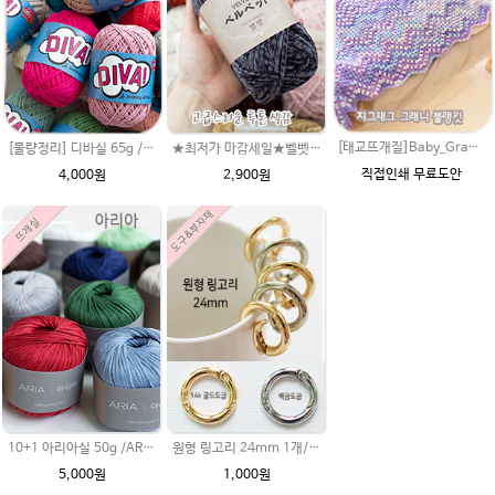
[태교뜨개질]Baby_Granny 베이비 그래니(그레니) 지그재그 블랭킷(아기이불 코바늘뜨기) 무료도안
[물량정리] 디바실 65g /DIVA 디바뜨개실/나뭇잎가방뜨개실/모자실/펠프실/여름실/가방실/뜨개실/펠프사 비슷
★최저가 마감세일★벨벳털실100g / 부드러운 뜨개실 가방실 모자실 벨벳사 벨벳뜨개실 벨벳실 밸뱃실 벨벳 벨뱃
직접인쇄 무료도안
4,000원
2,900원
10+1 아리아실 50g /ARIA 가죽느낌실 아리아 뜨개실/가방뜨개실/모자실/여름실
원형 링고리 24mm 1개/가방부자재/원터치링/가방고리/태슬고리/열쇠고리 가방고리 키링 부자재
5,000원
1,000원