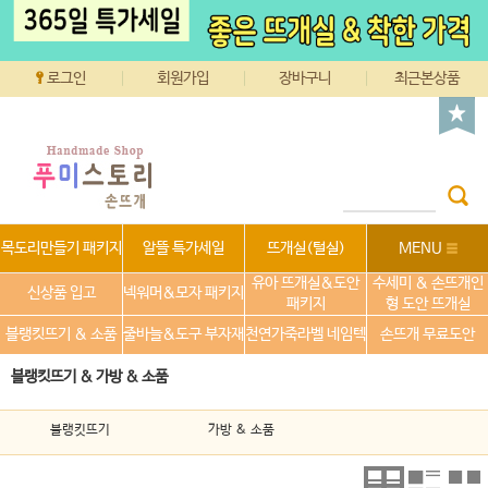
로그인
회원가입
장바구니
최근본상품
목도리만들기 패키지
알뜰 특가세일
뜨개실(털실)
MENU
유아 뜨개실&도안
수세미 & 손뜨개인
신상품 입고
넥워머&모자 패키지
패키지
형 도안 뜨개실
블랭킷뜨기 & 소품
줄바늘&도구 부자재
천연가죽라벨 네임텍
손뜨개 무료도안
블랭킷뜨기 & 가방 & 소품
블랭킷뜨기
가방 & 소품