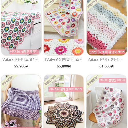
무료도안]해피니스 헥사곤 블랭킷(에이미울 뜨개실로 제작) DIY 재료 패키지(뜨개실 18타래+도안증정)/북유럽블랭킷 코바늘뜨기/부드러운 털실
[무료동영상]에델바이스 모티브블랭킷 DIY패키지(Edelweiss Blanket) 코바늘뜨기 만들기 수능선물 손뜨개(뜨개질)무료도안
무료도안]선샤인(배색) 블랭킷(에이미울 뜨개실로 제작) DIY 재료 패키지(뜨개실 11타래+도안증정)/아기이불 코바늘뜨기/베이비 이불뜨기 / 손뜨개블랭킷 부드러운 털실
99,900원
65,800원
61,600원