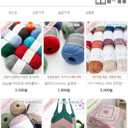
최신순
낮은가격
높은가격
상품명
5ply울100프로 바라클라바뜨개질 5플라이 고급뜨개실 90g (울 100%) 제일모직 생산 얇은굵기 순모사
콤마(Comma) 실켓면 황마 주테 가방 소품 뜨개실 코바늘실 사계절
10+1서비스 씨씨 코마면 100g 부드러운면사 뜨개실 코바늘실 여름실 뜨개질 가방실
5,500원
2,900원
5,000원