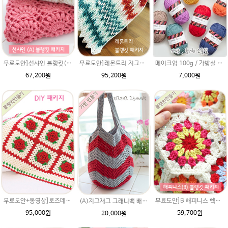
메이크업 100g / 가방실 클러치 파우치 가방뜨기 소품실
무료도안]선샤인 블랭킷(에이미울 뜨개실로 제작) DIY 재료 패키지(뜨개실 12타래+도안증정)/아기이불 코바늘뜨기/베이비 이불뜨기 / 손뜨개블랭킷 부드러운 털실
무료도안]레몬트리 지그재그 블랭킷(에이미울 뜨개실로 제작) DIY 패키지(뜨개실 17타래+도안증정) 북유럽블랭킷 코바늘뜨기 손뜨개무릎담요/부드러운 아기 베이비 털실
7,000원
67,200원
95,200원
무료도안+동영상]로즈데이(울라인) 블랭킷 DIY 재료 패키지(블랭킷도안과 뜨개실)크리스마스 장미블랭킷 코바늘뜨기/울라인 뜨개실
무료도안]B 해피니스 헥사곤 블랭킷(메리노퓨어울 뜨개실로 제작) DIY 재료 패키지(뜨개실 15타래+도안증정)/봄 블랭킷뜨기 / 가을 북유럽블랭킷 코바늘뜨기
(A)지그재그 그래니백 배색 패키지 아리아실 니트가방뜨기 DIY 뜨개질가방
95,000원
59,700원
20,000원