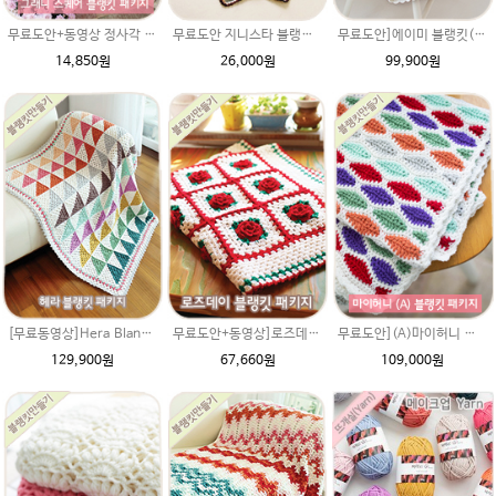
무료도안+동영상 정사각 그래니스퀘어 블랭킷 DIY패키지(Granny Square Blanket) 무릎담요 코바늘뜨기 파스텔뜨개실 손뜨개 북유럽무료도안 수능선물
무료도안 지니스타 블랭킷(매직그라데이션 뜨개실로 제작) DIY 재료 패키지 무릎담요뜨기
무료도안]에이미 블랭킷(에이미울 뜨개실로 제작) DIY 재료 패키지(뜨개실 19타래+도안증정)/북유럽블랭킷 코바늘뜨기/손뜨개블랭킷 부드러운 털실
14,850원
26,000원
99,900원
[무료동영상]Hera Blanket 헤라 블랭킷(★에이미울★ 뜨개실로 제작) DIY 재료 패키지(재료만 보내드리는 상품입니다.) 북유럽블랭킷 헤라울 코바늘뜨기
무료도안+동영상]로즈데이(메리노퓨어울) 블랭킷 DIY 재료 패키지(블랭킷도안과 뜨개실)크리스마스 장미블랭킷 코바늘뜨기/헤라울 블랭킷과 느낌
무료도안](A)마이허니 블랭킷(에이미울 뜨개실로 제작) DIY 패키지(뜨개실 20타래+도안증정) 북유럽블랭킷 코바늘뜨기 손뜨개무릎담요/ 코바늘블랭킷
129,900원
67,660원
109,000원