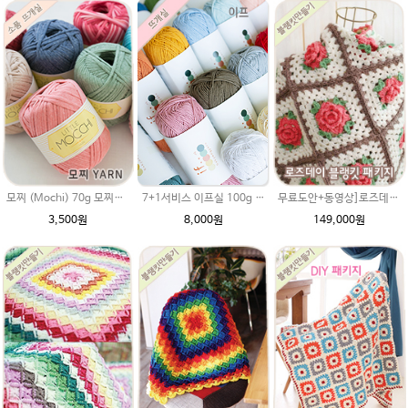
모찌 (Mochi) 70g 모찌실/인형실/소품실/리틀모찌 가방뜨기/러그뜨기/매트뜨기/뜨개실 브릿지실/솜뜨개실/코나실 왕모찌실
무료도안+동영상]로즈데이(에이미울) 블랭킷 DIY 재료 패키지(블랭킷도안과 뜨개실)크리스마스 장미블랭킷 코바늘뜨기/에이미울 뜨개실
7+1서비스 이프실 100g /if 부드러운 최고급순면사/의류,가방뜨개실/여름실,코튼실
3,500원
149,000원
8,000원