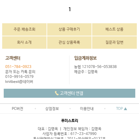
1
주문.배송조회
상품 구매후기
베스트 상품
회사 소개
관심 상품목록
질문과 답변
고객센터
입금계좌정보
051-784-0923
농협 121078-56-053838
문자 또는 카톡 문의
예금주 : 김명옥
010-9916-0579
knitbest@네이버
고객센터 연결
PC버전
상점정보
이용안내
TOP ▲
푸미스토리
대표 : 김명옥 ㅣ 개인정보 책임자 : 김명옥
사업자 등록번호 : 617-23-47990
통신판매업신고번호 : 2011-부산해운-0132호