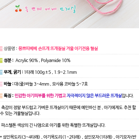
-
상품명 :
몽쁘띠베베 손뜨개 뜨개질실 겨울 아기전용 털실
-
성분 :
Acrylic 90% , Polyamide 10%
-
무게, 굵기 :
1타래 100g±5 , 1.9~2.1mm
-
바늘 :
대(줄)바늘 3~4mm , 모사용 코바늘 5~7호
-
특징 :
민감한 아기피부를 위한 가볍고
자극적이지 않은 부드러운 뜨개실
입니다.
촉감이 정말 부드럽고 가벼운 뜨개실이기 때문에 예민하신 분 , 아기에게도 추천 할
수 있는 겨울털실입니다.
파스텔톤 색상의 긴 나염으로 아기를 위한 특별한 뜨개실입니다.
* 성인목도리(3~4타래) , 아기목도리(1~2타래) , 성인모자(1타래) , 아기모자(반