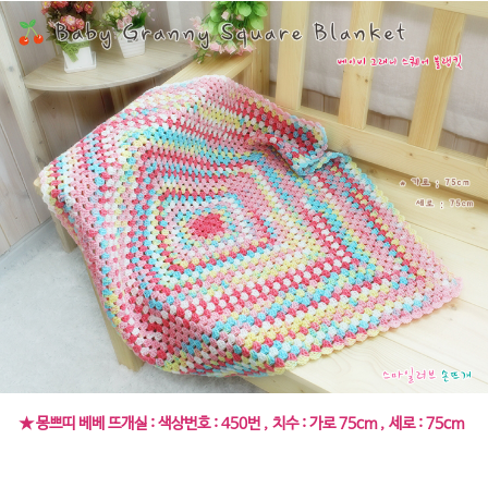
★ 몽쁘띠 베베 뜨개실 : 색상번호 : 450번 , 치수 : 가로 75cm , 세로 : 75cm