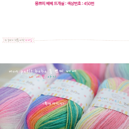
몽쁘띠 베베 뜨개실 : 색상번호 : 450번