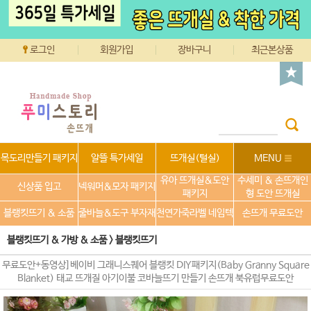
로그인
회원가입
장바구니
최근본상품
목도리만들기 패키지
알뜰 특가세일
뜨개실(털실)
MENU
유아 뜨개실&도안
수세미 & 손뜨개인
신상품 입고
넥워머&모자 패키지
패키지
형 도안 뜨개실
블랭킷뜨기 & 소품
줄바늘&도구 부자재
천연가죽라벨 네임텍
손뜨개 무료도안
블랭킷뜨기 & 가방 & 소품
>
블랭킷뜨기
무료도안+동영상]베이비 그래니스퀘어 블랭킷 DIY패키지(Baby Granny Square
Blanket) 태교 뜨개질 아기이불 코바늘뜨기 만들기 손뜨개 북유럽무료도안