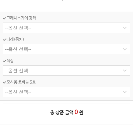
그래니스퀘어 강좌
타래(뭉치)
색상
모사용 코바늘 5호
0
총 상품 금액
원