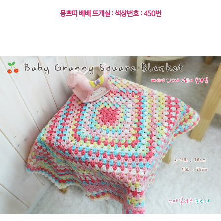
몽쁘띠 베베 뜨개실 : 색상번호 : 450번