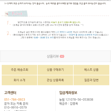
상품리뷰
(0)
주문.배송조회
상품 구매후기
베스트 상품
회사 소개
관심 상품목록
질문과 답변
고객센터
입금계좌정보
051-784-0923
농협 121078-56-053838
문자 또는 카톡 문의
예금주 : 김명옥
010-9916-0579