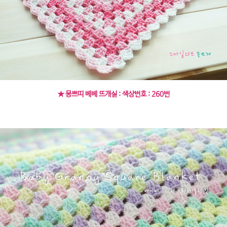
★ 몽쁘띠 베베 뜨개실 : 색상번호 : 260번