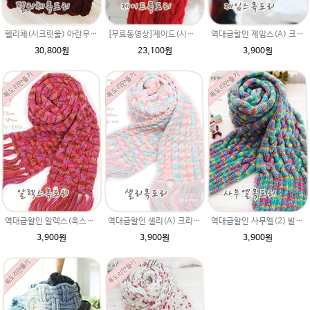
펠리체(시크릿울) 아란무늬 목도리패키지 손뜨개질 남자친구 꽈배기 교차뜨기 뜨개질무늬 만들기뜨기 털실 뜨개질실 무료도안
[무료동영상]제이드(시크릿울) diy패키지 꽈배기목도리 커플목도리 특별한선물 동영상시디 도안만들기뜨기 털실 뜨개질실
역대급할인 제임스(A) 크리스마스선물 옥스퍼드 손뜨개질목도리뜨기
30,800원
23,100원
3,900원
역대급할인 알렉스(옥스퍼드) 크리스마스선물 손뜨개질목도리뜨기
역대급할인 샐리(A) 크리스마스선물 옥스퍼드 꽈배기손뜨개질목도리뜨기
역대급할인 사무엘(2) 발렌타인데이 선물 옥스퍼드 손뜨개질목도리뜨기
3,900원
3,900원
3,900원