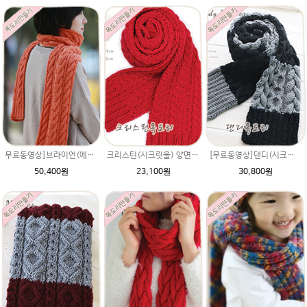
무료동영상]브라이언(에이미울) 크리스마스 이벤트선물 뜨개질 손뜨개질 커플 남여목도리패키지 뜨기도안 동영상/목도리만들기/목도리
크리스틴(시크릿울) 양면꽈배기목도리 손뜨개질 남자친구 크리스마스 특별한선물도안 목도리만들기diy뜨기 털실 뜨개질실
[무료동영상]댄디(시크릿울) 목도리 왕초보뜨개질만들기,손뜨개 목도리뜨기,목도리,크리스마스선물,목도리 동영상도안
50,400원
23,100원
30,800원