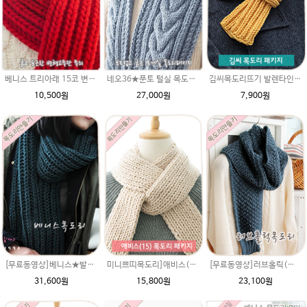
베니스 트리아래 15코 변형고무뜨기 목도리뜨개질 김씨목도리
네오36★푼토 털실 목도리뜨개질 손뜨개
김씨목도리뜨기 발렌타인울 DIY 재료 패키지/남여 커플목도리뜨개질 굵은털실 김C변형고무뜨기목도리/목도리만들기/뜨개질목도리
10,500원
27,000원
7,900원
[무료동영상]베니스★발렌타인울 손뜨개질목도리뜨기 길라임목도리 남여 커플목도리뜨개질 굵은털실 변형고무뜨기 목도리
미니쁘띠목도리]애비스(발렌타인울) 15코 DIY 재료 패키지/1코고무뜨기, 한코고무단/남여 커플목도리뜨개질 털실
[무료동영상]러브홀릭(시크릿울) 문근영 멍석뜨기 메리목도리 남친크리스마스 특별한선물 동영상시디 도안만들기뜨기 털실 뜨개질실
31,600원
15,800원
23,100원