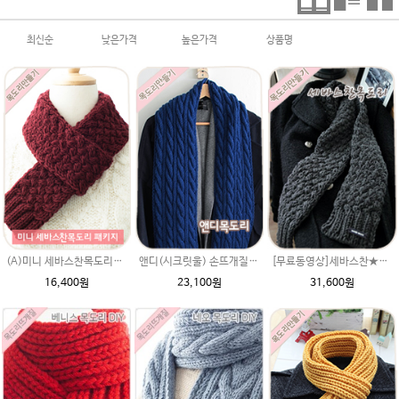
최신순
낮은가격
높은가격
상품명
(A)미니 세바스찬목도리(시크릿울) 패키지(도안+뜨개실)/자라무늬/미니 머플러/미니목도리뜨기/자라무늬뜨기/손뜨개목도리/미니뜨개질목도리/뜨개질목도리
앤디(시크릿울) 손뜨개질 남자친구 크리스마스 특별한선물 쉬운꽈배기목도리만들기뜨기 털실 뜨개질실
[무료동영상]세바스찬★발렌타인울 크리스마스선물 남여 커플 목도리 꽈배기무늬뜨기 뜨개질짜기 손뜨개만들기 왕초보 자라무늬뜨기
16,400원
23,100원
31,600원