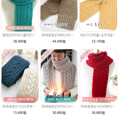
[동영상]리차드(울라인)목도리패키지/목도리뜨기 도안/목도리뜨개질/남자목도리뜨개질 여자꽈배기목도리뜨는방법/겨울 목도리털실 뜨개실/뜨개질배우기
[무료동영상]세바스찬(그레이스메리노울) diy패키지 자라무늬뜨기하는법 꽈배기목도리 남친크리스마스 특별한선물 동영상시디 도안만들기뜨기 털실 뜨개질실
네오(시크릿울) 손뜨개질 남자친구 크리스마스 특별한선물 목도리만들기뜨기 털실 뜨개질실
28,000원
44,000원
23,100원
[무료동영상+도안]로맨스(알파카폴로) 목도리만들기 diy 꽈배기무늬뜨기 뜨개질패키지 손뜨게 대바늘 털실/뜨개질배우기/목도리뜨는방법
[무료동영상]리차드(시크릿울) 목도리만들기 diy 꽈배기무늬뜨기 뜨개질패키지 손뜨게 대바늘 제일모직 털실
[무료동영상+도안]헨리(시크릿울) 목도리만들기 diy 꽈배기무늬뜨기 뜨개질패키지 손뜨게 대바늘 털실/뜨개질배우기/목도리뜨는방법
15,600원
30,800원
30,800원