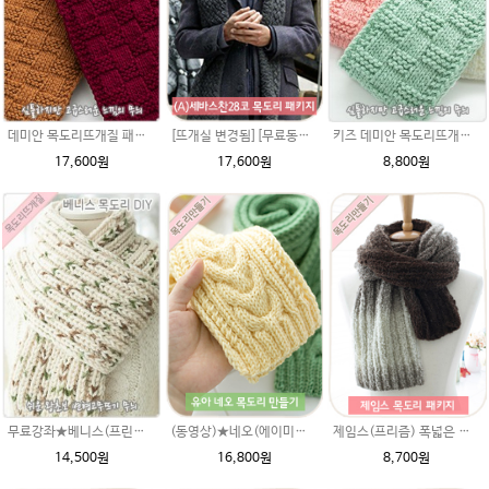
데미안 목도리뜨개질 패키지 (댄디울4볼+도안+줄바늘8호)
키즈 데미안 목도리뜨개질 패키지 (댄디울2볼+도안) 아기목도리뜨기
[뜨개실 변경됨][무료동영상]세바스찬(댄디울) 손뜨개질 남자목도리뜨기 꽈배기도안 자라목도리 여자 커플 니트목도리뜨개질무늬 굵은털실/목도리만들기/목도리
17,600원
8,800원
17,600원
무료강좌★베니스(프린트메가) 목도리DIY패키지(줄바늘포함)
(동영상)★네오(에이미울)목도리패키지 여아 남아목도리뜨개질/유아목도리/아기목도리뜨개질/아기목도리도안/뜨는방법/손뜨개무료도안/아기목도리뜨기/키즈목도리
제임스(프리즘) 폭넓은 목도리패키지 /남자목도리 여자목도리 커플목도리 2코고무단뜨기 /겨울목도리 / 목도리만들기
14,500원
16,800원
8,700원