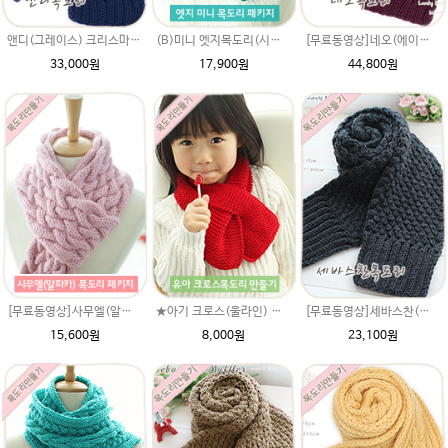
앤디(그레이스) 크리스마스선물 꽈배기손뜨개질목도리뜨기 남자 여자 커플목도리뜨기
(B)미니 엣지목도리(시크릿울)패키지(유료강좌)/미니 머플러/미니목도리뜨기/좁은 고무단/손뜨개목도리/미니뜨개질목도리/뜨개질목도리/변형고무단/변형 1코고무단뜨기
[무료동영상]네오(에이미울) 크리스마스선물 뜨개질 손뜨개질 목도리패키지 뜨기
33,000원
17,900원
44,800원
[무료동영상]사무엘(알파카폴로) 목도리만들기 diy 십자꽈배기 꽈배기무늬뜨기 뜨개질패키지 손뜨게 대바늘 털실/뜨개질배우기/목도리뜨는방법
★아기 크로스(울라인) 목도리DIY 재료 패키지/쁘띠목도리/너음 미니목도리/대바늘뜨기/크로스목도리/크로스목도리뜨기/유아 목도리 뜨기
[무료동영상]세바스찬(시크릿울) diy패키지 자라무늬뜨기하는법 꽈배기목도리 남친크리스마스 특별한선물 동영상시디 도안만들기뜨기 털실 뜨개질실
15,600원
8,000원
23,100원