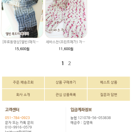
[무료동영상]앨빈(매직그라데이션)목도리패키지 이지프린트실 뜨개질
세바스찬(프린트메가) 자라무늬 목도리패키지/ 추운겨울 diy패키지 동영상+무료도안 이쁘게뜨는법
15,600원
11,600원
1
2
주문.배송조회
상품 구매후기
베스트 상품
회사 소개
관심 상품목록
질문과 답변
고객센터
입금계좌정보
051-784-0923
농협 121078-56-053838
문자 또는 카톡 문의
예금주 : 김명옥
010-9916-0579