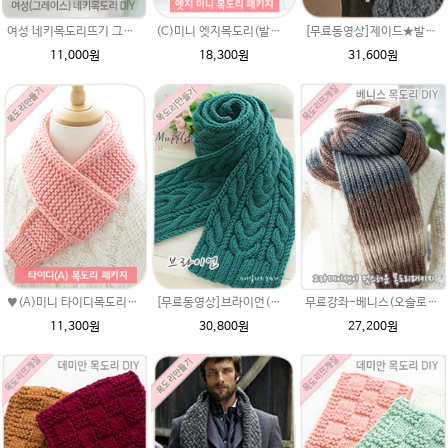
(C)미니 엣지목도리(발렌타인울)패키지(유료강좌)/미니 머플러/미니목도리뜨기/좁은 고무단/손뜨개목도리/미니뜨개질목도리/뜨개질목도리/변형고무단/변형 1코고무단뜨기
[무료동영상]제이드★발렌타인울 크리스마스선물 남여 커플 목도리뜨기 뜨개질짜기 손뜨개만들기 왕초보 꽈배기무늬뜨기도안 동영상
여성 네키목도리뜨기 그레이스메리노울 뜨개실 2볼 DIY
18,300원
31,600원
11,000원
무료강좌-베니스(오슬로울)목도리뜨기 DIY 패키지(줄바늘 포함) 그라데이션목도리
♥(A)미니 타이디목도리(댄디울)패키지(유료강좌)/미니 머플러/미니목도리뜨기/좁은 고무단/손뜨개목도리/미니뜨개질목도리/뜨개질목도리/변형고무단/변형 고무단뜨기
[무료동영상]브라이언(시크릿울) 목도리만들기 diy 꽈배기무늬뜨기 뜨개질패키지 손뜨게 대바늘 제일모직 털실
27,200원
11,300원
30,800원