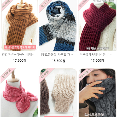
무료강좌★베니스(나코폴라) 목도리DIY패키지(줄바늘포함)
변형고무뜨기목도리]베니스(댄디울) 27코 DIY 재료 패키지/남여 커플목도리뜨개질 털실 김C변형고무뜨기목도리/목도리만들기/뜨개질목도리
[무료동영상]사무엘(매직그라데이션)목도리패키지 이지프린트뜨개실 손뜨개질 diy 뜨개질뜨기무늬도안 뜨는법 남자친구 따뜻한 크리스마스선물 털실
17,600원
17,600원
15,600원