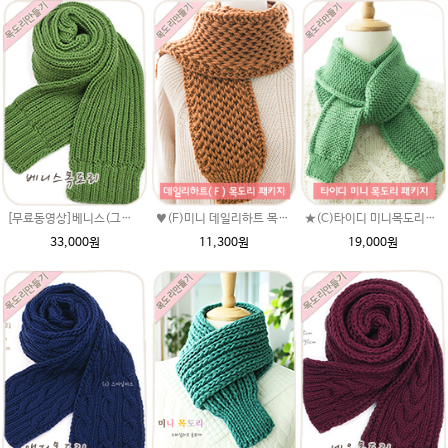
[무료동영상]베니스(그레이스메리노울) 최고급털실 손뜨개질목도리뜨기 길라임목도리만들기 남여 커플목도리뜨개질
♥(F)미니 데일리하트 목도리(댄디울)패키지(유료강좌)/미니 머플러/미니목도리뜨기/좁은 고무단/손뜨개목도리/미니뜨개질목도리/뜨개질목도리/
★(C)타이디 미니목도리(그레이스메리노울)패키지(유료강좌)/미니 머플러/미니목도리뜨기/좁은 고무단/손뜨개목도리/미니뜨개질목도리/뜨개질목도리/변형고무단/변형 고무단뜨기
33,000원
11,300원
19,000원