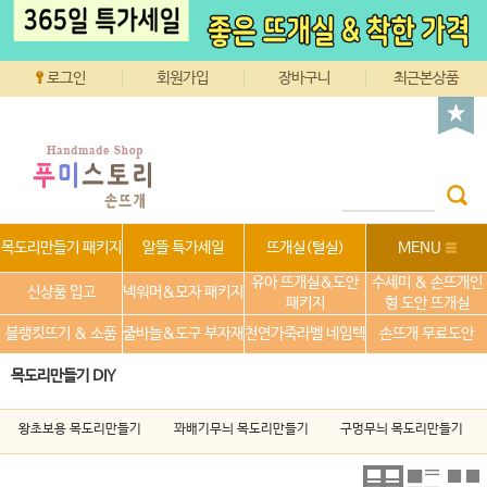
로그인
회원가입
장바구니
최근본상품
목도리만들기 패키지
알뜰 특가세일
뜨개실(털실)
MENU
유아 뜨개실&도안
수세미 & 손뜨개인
신상품 입고
넥워머&모자 패키지
패키지
형 도안 뜨개실
블랭킷뜨기 & 소품
줄바늘&도구 부자재
천연가죽라벨 네임텍
손뜨개 무료도안
목도리만들기 DIY
왕초보용 목도리만들기
꽈배기무늬 목도리만들기
구멍무늬 목도리만들기