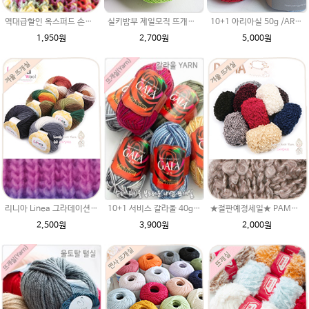
역대급할인 옥스퍼드 손뜨개실(털실,뜨게질실)
실키밤부 제일모직 뜨개질 레이스뜨개실(뜨게질실) 태팅레이스 여름실
10+1 아리아실 50g /ARIA 가죽느낌실 아리아 뜨개실/가방뜨개실/모자실/여름실
1,950원
2,700원
5,000원
10+1 서비스 갈라울 40g(130m) 슈퍼워시울 뜨개실 스웨터 옷 털실
리니아 Linea 그라데이션 나염 울모사 뜨개실 털실 뜨게실 베네치아 클래식 멜리노
★절판예정세일★ PAMA 파마 링구사 손뜨개 뜨개질 뜨개실 털실(털실,뜨게질 실) 스마일러브
3,900원
2,500원
2,000원