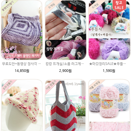
무료도안+동영상 정사각 그래니스퀘어 블랭킷 DIY패키지(Granny Square Blanket) 무릎담요 코바늘뜨기 파스텔뜨개실 손뜨개 북유럽무료도안 수능선물
캉캉 뜨개실/소품 러그제작/루피망고모자st 도로롱모자뜨기실/굵은뜨개실/모자뜨기
★마감정리SALE★푸들사 50g /날개사 버블사 팬시얀 빌바오 뜨개실 뜨게실 뜨개질실 목도리실 손뜨개실 도매털실 스웨터 니트조끼 털실싸게파는곳 겨울
14,850원
2,900원
1,590원