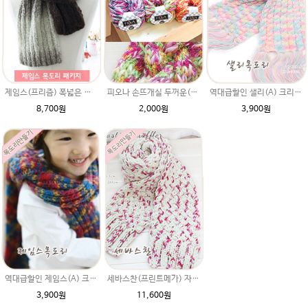
제임스(프리즘) 폭넓은 목도리패키지 /남자목도리 여자목도리 커플목도리 2코고무단뜨기 /겨울목도리 / 목도리만들기
피오나 손뜨개실 두꺼운(털실,부드러운 뜨게질실)
역대급할인 샐리(A) 크리스마스선물 옥스퍼드 꽈배기손뜨개질목도리뜨기
8,700원
2,000원
3,900원
역대급할인 제임스(A) 크리스마스선물 옥스퍼드 손뜨개질목도리뜨기
세바스찬(프린트메가) 자라무늬 목도리패키지/ 추운겨울 diy패키지 동영상+무료도안 이쁘게뜨는법
3,900원
11,600원