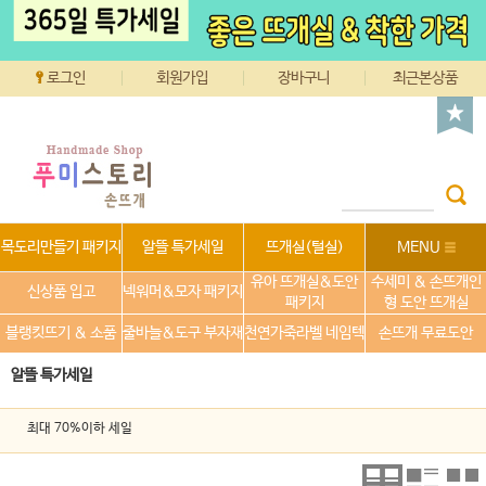
로그인
회원가입
장바구니
최근본상품
목도리만들기 패키지
알뜰 특가세일
뜨개실(털실)
MENU
유아 뜨개실&도안
수세미 & 손뜨개인
신상품 입고
넥워머&모자 패키지
패키지
형 도안 뜨개실
블랭킷뜨기 & 소품
줄바늘&도구 부자재
천연가죽라벨 네임텍
손뜨개 무료도안
알뜰 특가세일
최대 70%이하 세일