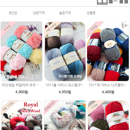
최신순
낮은가격
높은가격
상품명
10+1볼 서비스 파스텔(Pastel) 부드러운 나염 뜨개실/롱 그라데이션 털실/아기 유아옷뜨기 손뜨개질실/수입털실/인형뜨개실/코바늘인형/대바늘
마감세일 히말라야 쿠주쿡 날개사 200g / 대용량 부드러운 뜨개실 , 수면사, 아기털실
10+1개 서비스 나코폴라 털실/폴라실 목도리뜨개실 수입사
4,950원
4,900원
4,400원