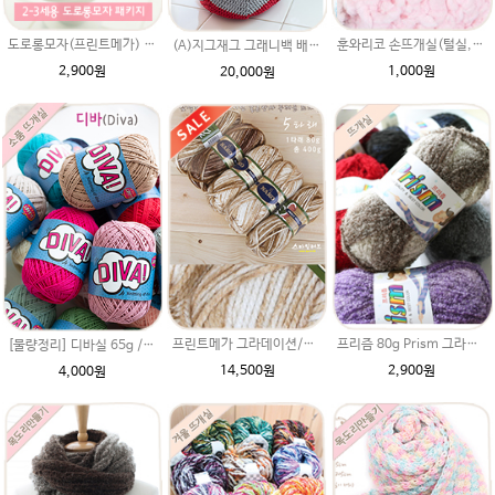
도로롱모자(프린트메가) DIY 재료 패키지/아기모자뜨개질,루피망고모자뜨기 스타일,아기도로롱모자도안,아기도로롱모자,도로롱모자뜨기
훈와리코 손뜨개실(털실,뜨게질실)
(A)지그재그 그래니백 배색 패키지 아리아실 니트가방뜨기 DIY 뜨개질가방
2,900원
1,000원
20,000원
프린트메가 그라데이션/털실/두꺼운 뜨개실/뜨개질실/손뜨개실/목도리털실/뜨게실/뜨게질/손뜨개질실
프리즘 80g Prism 그라데이션 나염 알파카울 모사 뜨개실 뜨게실 뜨개질실 목도리실 손뜨개실 도매털실 털실싸게파는곳 겨울
[물량정리] 디바실 65g /DIVA 디바뜨개실/나뭇잎가방뜨개실/모자실/펠프실/여름실/가방실/뜨개실/펠프사 비슷
14,500원
2,900원
4,000원