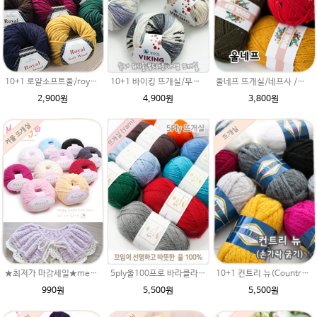
10+1 바이킹 뜨개실/부드러운 나염 아기털실 목도리실 Viking Yarn
10+1 로얄소프트울/royal soft wool/부드러운뜨개실/가벼운털실/따뜻한 목도리뜨개질/손뜨개 스웨터/가디건뜨기 뜨게실
울네프 뜨개실/네프사 /가볍고 부드러운 뜨개실/손뜨개실/목도리뜨기/뜨게실/뜨게질/손뜨개질실/목도리털실/목도리뜨개실/
4,900원
2,900원
3,800원
5ply울100프로 바라클라바뜨개질 5플라이 고급뜨개실 90g (울 100%) 제일모직 생산 얇은굵기 순모사
★최저가 마감세일★merry메리 손뜨개 뜨개질 뜨개실 털실(털실,뜨게질실) 스마일러브
10+1 컨트리 뉴(Country new)/루피망고st 모자뜨기/굵은목도리 뜨개실/루피 망고모자/혼방 양모털실/쁘띠목도리 뜨기/손가락 굵기 두께
5,500원
990원
5,500원