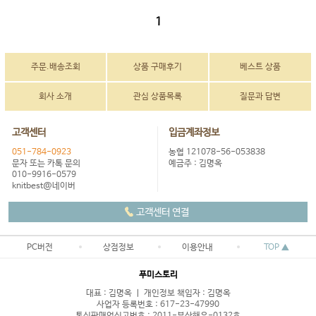
1
주문.배송조회
상품 구매후기
베스트 상품
회사 소개
관심 상품목록
질문과 답변
고객센터
입금계좌정보
051-784-0923
농협 121078-56-053838
문자 또는 카톡 문의
예금주 : 김명옥
010-9916-0579
knitbest@네이버
고객센터 연결
PC버전
상점정보
이용안내
TOP ▲
푸미스토리
대표 : 김명옥 ㅣ 개인정보 책임자 : 김명옥
사업자 등록번호 : 617-23-47990
통신판매업신고번호 : 2011-부산해운-0132호