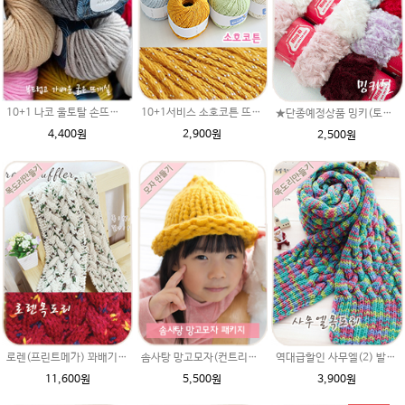
10+1 나코 울토탈 손뜨개 뜨개질 굵은뜨개실 나코메가 굵은털실(털실,뜨게질실) 동대문 뜨게실
10+1서비스 소호코튼 뜨개실/cotton yarn/코바늘실/면실/펄사/면사/소호/코튼실/
★단종예정상품 밍키(토끼털처럼 부드러운실) 50g ★/아기뜨개실/ 여우실/토끼실/밍키실/페이크퍼 얀
4,400원
2,900원
2,500원
로렌(프린트메가) 꽈배기목도리패키지/ 추운겨울 크리스마스 이벤트선물 뜨개질종류 손뜨개질하는법 커플 남여목도리 무료도안
솜사탕 망고모자(컨트리뉴) DIY 재료 패키지/아기모자뜨개질,루피망고모자뜨기 스타일,아기도로롱모자도안,아기도로롱모자,도로롱모자뜨기
역대급할인 사무엘(2) 발렌타인데이 선물 옥스퍼드 손뜨개질목도리뜨기
11,600원
5,500원
3,900원